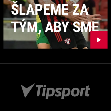
ŠLAPEME ZA
TÝM, ABY SME
ZÍSKALI 3
BODY