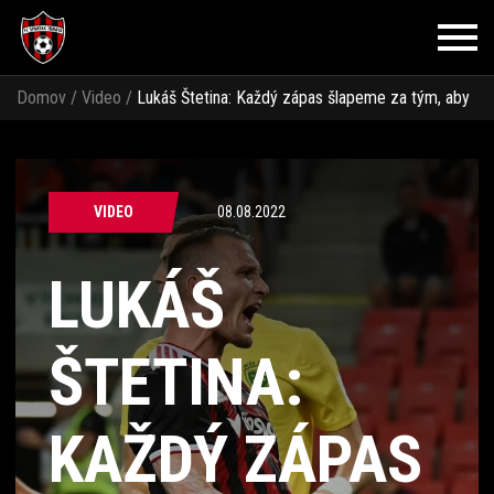
Domov
/
Video
/
Lukáš Štetina: Každý zápas šlapeme za tým, aby
sme získali 3 body
VIDEO
08.08.2022
LUKÁŠ
ŠTETINA:
KAŽDÝ ZÁPAS