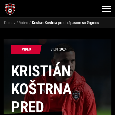
Domov
/
Video
/
Kristián Koštrna pred zápasom so Sigmou
Olomouc
VIDEO
31.01.2024
KRISTIÁN
KOŠTRNA
PRED