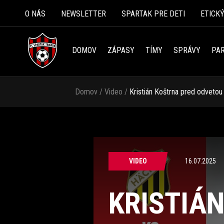
O NÁS
NEWSLETTER
SPARTAK PRE DETI
ETICK
DOMOV
ZÁPASY
TÍMY
SPRÁVY
PAR
Domov
/
Video
/
Kristián Koštrna pred odveto
VIDEO
16.07.2025
KRISTIÁ