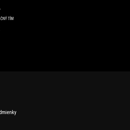
A
ČNÝ TÍM
E
dmienky