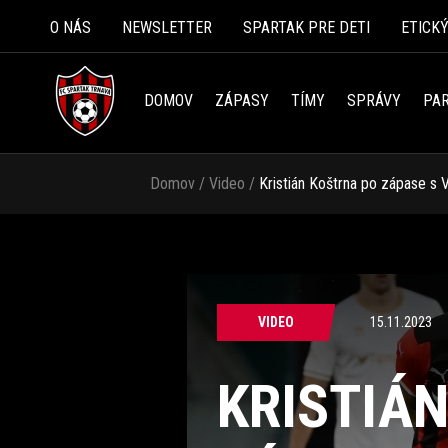
O NÁS
NEWSLETTER
SPARTAK PRE DETI
ETICK
DOMOV
ZÁPASY
TÍMY
SPRÁVY
PAR
Domov
/
Video
/
Kristián Koštrna po zápase s
VIDEO
15.11.2023
KRISTIÁ