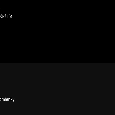
A
ČNÝ TÍM
E
dmienky