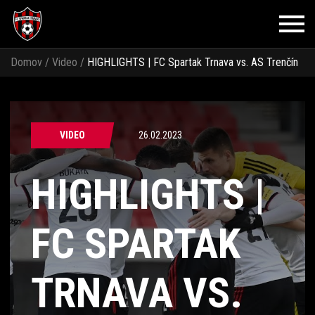
Domov
/
Video
/
HIGHLIGHTS | FC Spartak Trnava vs. AS Trenčín
3:2 (3:0)
VIDEO
26.02.2023
HIGHLIGHTS |
FC SPARTAK
TRNAVA VS.