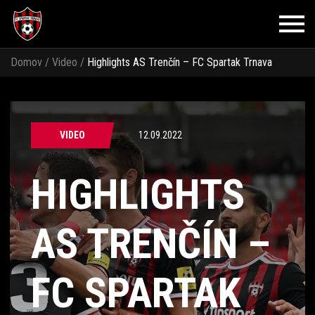
Domov
/
Video
/
Highlights AS Trenčín – FC Spartak Trnava
VIDEO
12.09.2022
HIGHLIGHTS
AS TRENČÍN –
FC SPARTAK