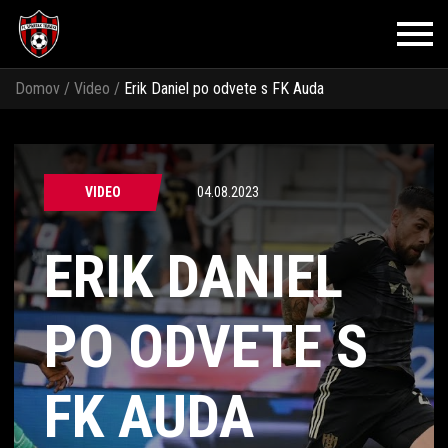
Domov
/
Video
/
Erik Daniel po odvete s FK Auda
VIDEO
04.08.2023
ERIK DANIEL
PO ODVETE S
FK AUDA