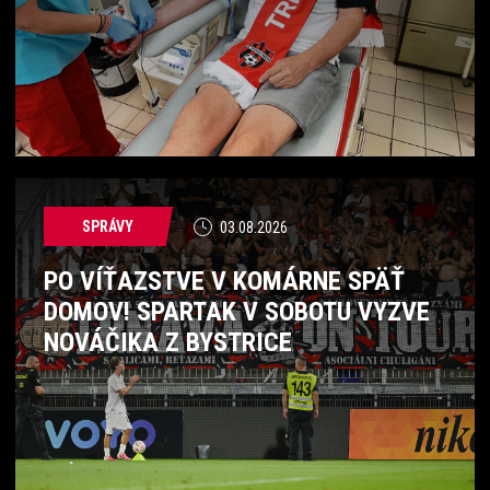
SPRÁVY
03.08.2026
PO VÍŤAZSTVE V KOMÁRNE SPÄŤ
DOMOV! SPARTAK V SOBOTU VYZVE
NOVÁČIKA Z BYSTRICE