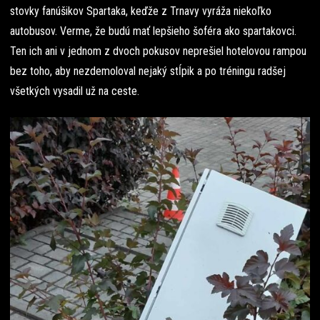
stovky fanúšikov Spartaka, keďže z Trnavy vyráža niekoľko
autobusov. Verme, že budú mať lepšieho šoféra ako spartakovci.
Ten ich ani v jednom z dvoch pokusov neprešiel hotelovou rampou
bez toho, aby nezdemoloval nejaký stĺpik a po tréningu radšej
všetkých vysadil už na ceste.