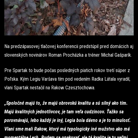
Na predzápasovej tlačovej konferencii predstúpil pred domácich aj
slovenských novinárov Roman Procházka a tréner Michal Gašparík.
Pre Spartak to bude počas posledných piatich rokov tretí súper z
Poľska. Kým Legiu Varšava tím pod vedením Radka Látala vyradil,
vlani Spartak nestačil na Rakow Czesztochowa.
„Spoločné majú to, že majú obrovskú kvalitu a sú silný ako tím.
Majú kvalitných jednotlivcov, je tam veľa cudzincov. Ťažko sa
porovnávajú, lebo každý je iný, Legia bola dávno a je to minulosť.
Vlani sme mali Rakow, ktorý má typologicky iné mužstvo ako má
momentálne Lech. Budem sa opakovať, ale tá kvalita je tu veľmi