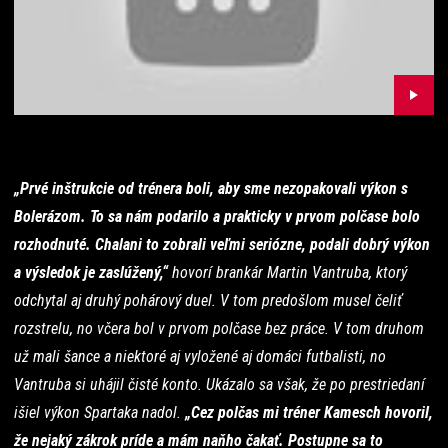
„Prvé inštrukcie od trénera boli, aby sme nezopakovali výkon s
Bolerázom. To sa nám podarilo a prakticky v prvom polčase bolo
rozhodnuté. Chalani to zobrali veľmi seriózne, podali dobrý výkon
a výsledok je zaslúžený,“
hovorí brankár Martin Vantruba, ktorý
odchytal aj druhý pohárový duel. V tom predošlom musel čeliť
rozstrelu, no včera bol v prvom polčase bez práce. V tom druhom
už mali šance a niektoré aj vyložené aj domáci futbalisti, no
Vantruba si uhájil čisté konto. Ukázalo sa však, že po prestriedaní
išiel výkon Spartaka nadol.
„Cez polčas mi tréner Kamesch hovoril,
že nejaký zákrok príde a mám naňho čakať. Postupne sa to