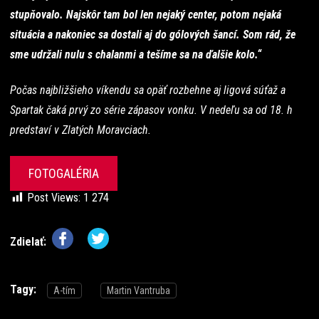
stupňovalo. Najskôr tam bol len nejaký center, potom nejaká
situácia a nakoniec sa dostali aj do gólových šancí. Som rád, že
sme udržali nulu s chalanmi a tešíme sa na ďalšie kolo.“
Počas najbližšieho víkendu sa opäť rozbehne aj ligová súťaž a
Spartak čaká prvý zo série zápasov vonku. V nedeľu sa od 18. h
predstaví v Zlatých Moravciach.
FOTOGALÉRIA
Post Views:
1 274
Zdielať:
Tagy:
A-tím
Martin Vantruba