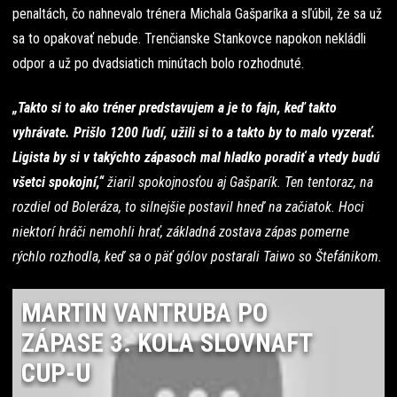
penaltách, čo nahnevalo trénera Michala Gašparíka a sľúbil, že sa už
sa to opakovať nebude. Trenčianske Stankovce napokon nekládli
odpor a už po dvadsiatich minútach bolo rozhodnuté.
„Takto si to ako tréner predstavujem a je to fajn, keď takto
vyhrávate. Prišlo 1200 ľudí, užili si to a takto by to malo vyzerať.
Ligista by si v takýchto zápasoch mal hladko poradiť a vtedy budú
všetci spokojní,“
žiaril spokojnosťou aj Gašparík. Ten tentoraz, na
rozdiel od Boleráza, to silnejšie postavil hneď na začiatok. Hoci
niektorí hráči nemohli hrať, základná zostava zápas pomerne
rýchlo rozhodla, keď sa o päť gólov postarali Taiwo so Štefánikom.
MARTIN VANTRUBA PO
ZÁPASE 3. KOLA SLOVNAFT
CUP-U