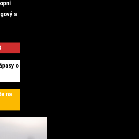
hopní
ngový a
B
ápasy o
te na