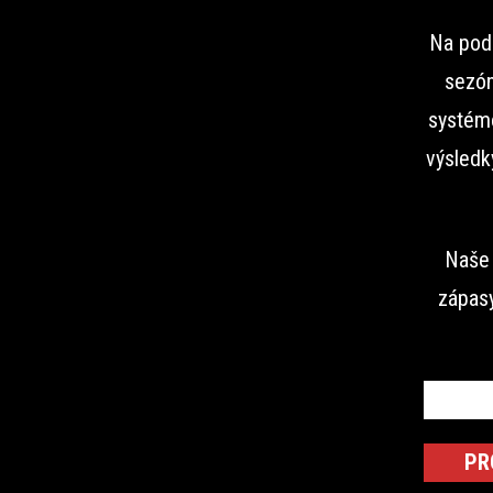
Na podu
sezón
systémo
výsledk
Naše 
zápasy
PR