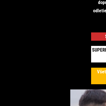
dopr
odleti
SUPERB
Všet