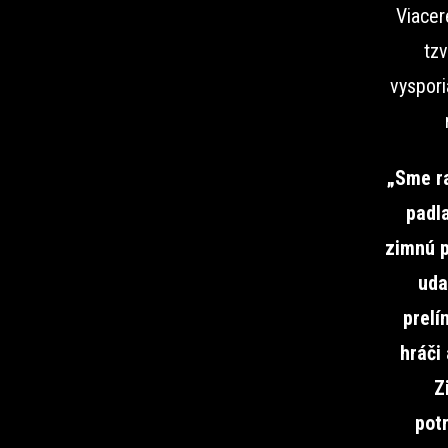
Viacer
tzv
vyspor
„Sme ra
padla
zimnú p
uda
prelí
hráči
Z
pot