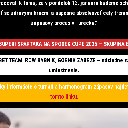
acovali k tomu, že v pondelok 13. januára budeme sc
eť so zdravými hráčmi a úspešne absolvovať celý tréni
zápasový proces v Turecku.“
SÚPERI SPARTAKA NA SPODEK CUPE 2025
–
SKUPINA 
ET TEAM, ROW RYBNIK, GÓRNIK ZABRZE – následne z
umiestnenie.
ky informácie o turnaji a harmonogram zápasov nájde
tomto linku.