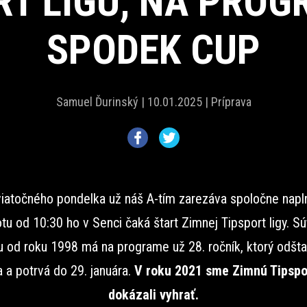
RT LIGU, NA PROG
SPODEK CUP
Samuel Ďurinský |
10.01.2025 |
Príprava
iatočného pondelka už náš A-tím zarezáva spoločne napl
tu od 10:30 ho v Senci čaká štart Zimnej Tipsport ligy. Sú
ou od roku 1998 má na programe už 28. ročník, ktorý odštar
a a potrvá do 29. januára.
V roku 2021 sme Zimnú Tipspor
dokázali vyhrať.