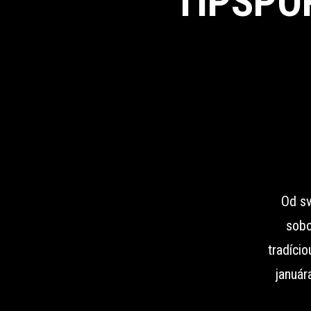
TIPSPO
Od sv
sobo
tradíci
január