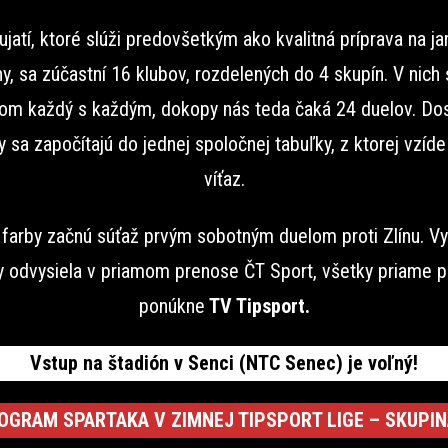
jatí, ktoré slúži predovšetkým ako kvalitná príprava na ja
y, sa zúčastní 16 klubov, rozdelených do 4 skupín. V nich 
m každý s každým, dokopy nás teda čaká 24 duelov. Do
y sa započítajú do jednej spoločnej tabuľky, z ktorej vzíde
víťaz.
farby začnú súťaž prvým sobotným duelom proti Zlínu. V
 odvysiela v priamom prenose ČT Sport, všetky priame 
ponúkne
TV Tipsport.
Vstup na štadión v Senci (NTC Senec) je voľný!
OGRAM SPARTAKA V ZIMNEJ TIPSPORT LIGE
– SKUPIN