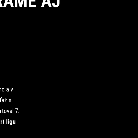
RAME AJ
no a v
ťaž s
toval 7.
t ligu