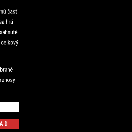
rnú časť
sa hrá
siahnuté
 celkový
ybrané
prenosy
A D