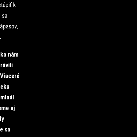
túpiť k
o sa
ápasov,
.
ávka nám
rávili
 Viaceré
seku
 mladí
eme aj
ly
e sa