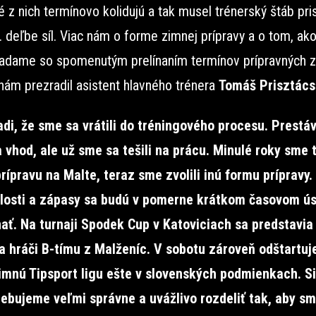
é z nich termínovo kolidujú a tak musel trénerský štáb pris
. deľbe síl. Viac nám o forme zimnej prípravy a o tom, ak
iadame so spomenutým prelínaním termínov prípravných z
nám prezradil asistent hlavného trénera
Tomáš Prisztács
di, že sme sa vrátili do tréningového procesu. Prest
 vhod, ale už sme sa tešili na prácu. Minulé roky sme t
rípravu na Malte, teraz sme zvolili inú formu prípravy.
losti a zápasy sa budú v pomerne krátkom časovom ú
nať. Na turnaji Spodek Cup v Katoviciach sa predstavia
 a hráči B-tímu z Malženíc. V sobotu zároveň odštartuj
imnú Tipsport ligu ešte v slovenských podmienkach. Si
rebujeme veľmi správne a uvážlivo rozdeliť tak, aby sm