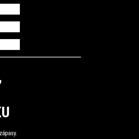
,
KU
zápasy.