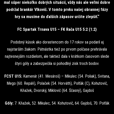
mal súper niekoľko dobrých situácií, vždy nás ale veľmi dobre
podržal brankár Vlkovič. V tomto prvku našej obrannej fázy
hry sa musíme do ďalších zápasov určite zlepšiť.“
FC Spartak Trnava U15 – FK Rača U15 5:2 (1:2)
Podobný kúsok ako dorastencom do 17 rokov sa podaril aj
najstarším žiakom. Pätnástka tiež po prvom polčase prehrávala
najtesnejším rozdielom, ale taktiež dala v krátkom časovom slede
štyri góly a zabezpečila si pohodlný zisk troch bodov.
FCST U15:
Kamenár (41. Mesároš) – Mikulec (54. Poliak), Svitana,
Mego (60. Repáň), Polaček (54. Horváth), Polťák (C), Kohutovič,
Kňažek, Dvorský, Miklovič (64. Ščasný), Gajdoš
Góly:
7. Kňažek, 52. Mikulec, 54. Kohutovič, 64. Gajdoš, 70. Polťák