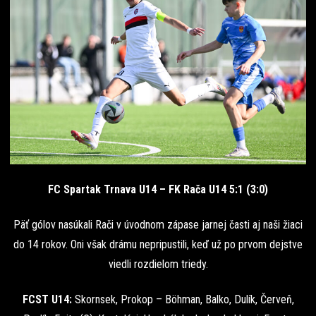
FC Spartak Trnava U14 – FK Rača U14 5:1 (3:0)
Päť gólov nasúkali Rači v úvodnom zápase jarnej časti aj naši žiaci
do 14 rokov. Oni však drámu nepripustili, keď už po prvom dejstve
viedli rozdielom triedy.
FCST U14:
Skornsek, Prokop – Böhman, Balko, Dulík, Červeň,