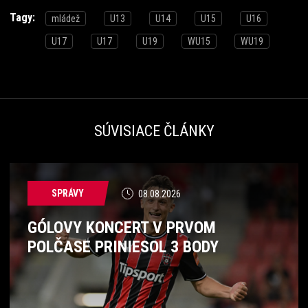
Tagy:
mládež
U13
U14
U15
U16
U17
U17
U19
WU15
WU19
SÚVISIACE ČLÁNKY
SPRÁVY
08.08.2026
GÓLOVY KONCERT V PRVOM
POLČASE PRINIESOL 3 BODY