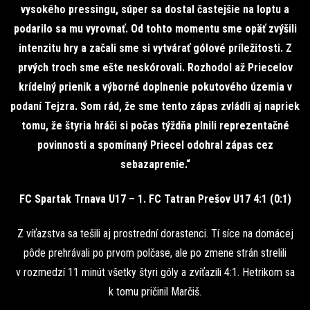
vysokého pressingu, súper sa dostal častejšie na loptu a
podarilo sa mu vyrovnať. Od tohto momentu sme opäť zvýšili
intenzitu hry a začali sme si vytvárať gólové príležitosti. Z
prvých troch sme ešte neskórovali. Rozhodol až Priecelov
krídelný prienik a výborné doplnenie pokutového územia v
podaní Tejzra. Som rád, že sme tento zápas zvládli aj napriek
tomu, že štyria hráči si počas týždňa plnili reprezentačné
povinnosti a spomínaný Priecel odohral zápas cez
sebazaprenie.“
FC Spartak Trnava U17 – 1. FC Tatran Prešov U17 4:1 (0:1)
Z víťazstva sa tešili aj prostrední dorastenci. Tí síce na domácej
pôde prehrávali po prvom polčase, ale po zmene strán strelili
v rozmedzí 11 minút všetky štyri góly a zvíťazili 4:1. Hetrikom sa
k tomu pričinil Marčiš.