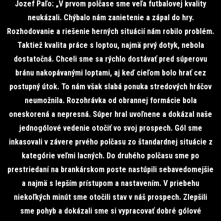
Jozef Paľo: „V prvom polčase sme veľa futbalovej kvality
neukázali. Chýbalo nám zanietenie a zápal do hry.
Rozhodovanie a riešenie herných situácií nám robilo problém.
Taktiež kvalita práce s loptou, najmä prvý dotyk, nebola
dostatočná. Chceli sme sa rýchlo dostávať pred súperovu
bránu nakopávanými loptami, aj keď cieľom bolo hrať cez
postupný útok. To nám však slabá ponuka stredových hráčov
neumožnila. Rozohrávka od obrannej formácie bola
oneskorená a nepresná. Súper hral uvoľnene a dokázal naše
jednogólové vedenie otočiť vo svoj prospech. Gól sme
inkasovali v závere prvého polčasu zo štandardnej situácie z
kategórie veľmi lacných. Do druhého polčasu sme po
prestriedaní na brankárskom poste nastúpili sebavedomejšie
a najmä s lepším prístupom a nastavením. V priebehu
niekoľkých minút sme otočili stav v náš prospech. Zlepšili
sme pohyb a dokázali sme si vypracovať dobré gólové