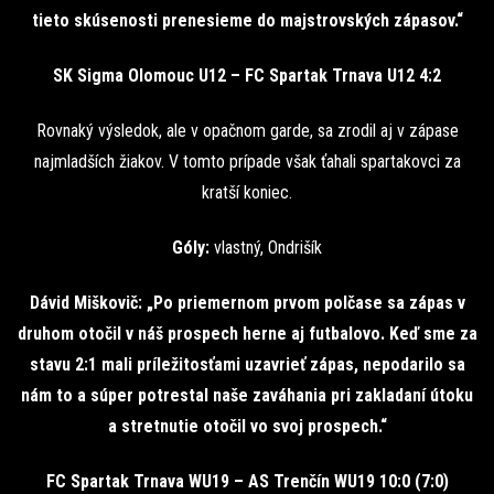
tieto skúsenosti prenesieme do majstrovských zápasov.“
SK Sigma Olomouc U12 – FC Spartak Trnava U12 4:2
Rovnaký výsledok, ale v opačnom garde, sa zrodil aj v zápase
najmladších žiakov. V tomto prípade však ťahali spartakovci za
kratší koniec.
Góly:
vlastný, Ondrišík
Dávid Miškovič: „Po priemernom prvom polčase sa zápas v
druhom otočil v náš prospech herne aj futbalovo. Keď sme za
stavu 2:1 mali príležitosťami uzavrieť zápas, nepodarilo sa
nám to a súper potrestal naše zaváhania pri zakladaní útoku
a stretnutie otočil vo svoj prospech.“
FC Spartak Trnava WU19 – AS Trenčín WU19 10:0 (7:0)