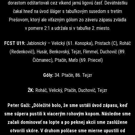
dorastom odštartovali cez víkend jarnú ligovú časť. Devätnástku
čakal hneď na úvod šláger s tabuľkovým susedom s tretím
Prešovom, ktorý ale víťazným gólom zo záveru zápasu zvládla
v pomere 2:1 a udržala si v tabuľke 2. miesto.
FCST U19:
Jablonický – Velický (61. Konopka), Pristach (C), Roháč
(Redenkovič), Husár, Benkovský, Tejzr, Flimmel, Duchovič (89.
Čičmanec), Ptačín, Maťo (69. Priecel)
Góly:
34. Ptačín, 86. Tejzr
ŽK:
Roháč, Velický, Ptačín, Duchovič, Tejzr
Peter Gaži: „Dôležité bolo, že sme ustáli úvod zápasu, keď
sme súpera pustili k viacerým rohovým kopom. Následne sme
začali dominovať na lopte a po peknej akcii sme zaslúžene
otvorili skóre. V druhom polčase sme mierne upustili od