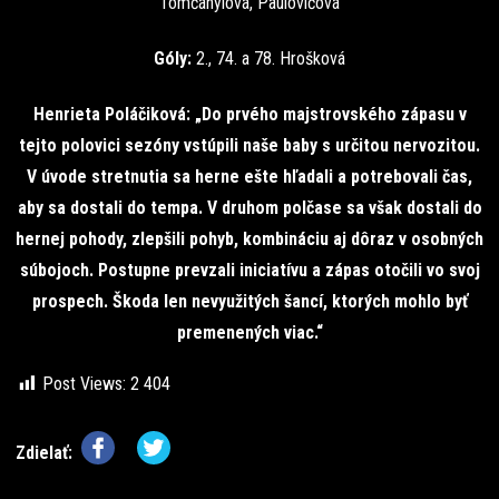
Tomčányiová, Paulovičová
Góly:
2., 74. a 78. Hrošková
Henrieta Poláčiková: „Do prvého majstrovského zápasu v
tejto polovici sezóny vstúpili naše baby s určitou nervozitou.
V úvode stretnutia sa herne ešte hľadali a potrebovali čas,
aby sa dostali do tempa. V druhom polčase sa však dostali do
hernej pohody, zlepšili pohyb, kombináciu aj dôraz v osobných
súbojoch. Postupne prevzali iniciatívu a zápas otočili vo svoj
prospech. Škoda len nevyužitých šancí, ktorých mohlo byť
premenených viac.“
Post Views:
2 404
Zdielať: