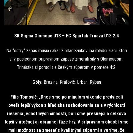
SK Sigma Olomouc U13 – FC Spartak Trnava U13 2:4
Na “ostrý“ zápas musia čakať z mládežníkov iba mladší žiaci, ktorí
si v poslednom prípravnom zápase zmerali sily s Olomoucom.
Trinástka si poradila s českým súperom v pomere 4:2.
Góly:
Brezina, Kráľovič, Urban, Ryban
Filip Tomovič: „Dnes sme po minulom víkende predviedli
oveľa lepší výkon z hľadiska rozhodovania sa a v rýchlosti
riešenia jednotlivých činností, boli sme presnejší a celkovo
lepší v útočnej aj obrannej fáze hry. V prípravnom období sme
mali možnosť sa zmerať s kvalitnými súpermi a veríme, že