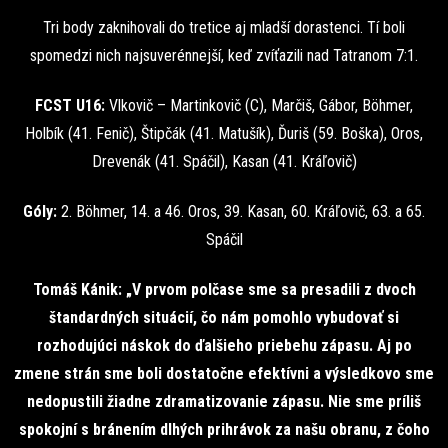
Tri body zaknihovali do tretice aj mladší dorastenci. Tí boli
spomedzi nich najsuverénnejší, keď zvíťazili nad Tatranom 7:1.
FCST U16:
Vlkovič – Martinkovič (C), Marčiš, Gábor, Böhmer,
Holbík (41. Fenič), Štipčák (41. Matušík), Ďuriš (59. Boška), Oros,
Drevenák (41. Spáčil), Kasan (41. Kráľovič)
Góly:
2. Böhmer, 14. a 46. Oros, 39. Kasan, 60. Kráľovič, 63. a 65.
Spáčil
Tomáš Kánik: „V prvom polčase sme sa presadili z dvoch
štandardných situácií, čo nám pomohlo vybudovať si
rozhodujúci náskok do ďalšieho priebehu zápasu. Aj po
zmene strán sme boli dostatočne efektívni a výsledkovo sme
nedopustili žiadne zdramatizovanie zápasu. Nie sme príliš
spokojní s bránením dlhých prihrávok za našu obranu, z čoho