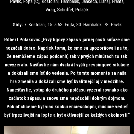
Pavlík, Fojta (C), Kostoláni, Hambálek, Jankech, Llanaj, Franta,
Virág, Schriffel, Poláčik
Góly:
7. Kostoláni, 15. a 63. Fojta, 30. Hambálek, 78. Pavlík
Róbert Polakovič: „Prvý ligový zápas v jarnej časti súťaže sme
nezačali dobre. Napriek tomu, že sme sa upozorňovali na to,
že nemôžeme zápas podceniť, tak v prvých minútach to tak
nevyzeralo. Našťastie nám dvakrát vyšli pressingové situácie
a dokázali sme ísť do vedenia. Po tomto momente sa naša
hra zmenila a dokázali sme byť kvalitnejší aj v medzihre.
Nanešťastie, vstup do druhého polčasu vyzeral rovnako ako
začiatok zápasu a znovu sme nepôsobili dobrým dojmom.
Pokiaľ chceme byť viac konkurencieschopní, musíme vedieť
byť trpezlivejší na lopte a byť aktívnejší za každých okolností.“