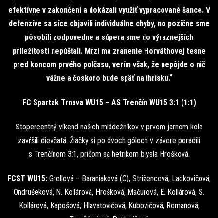
efektívne v zakončení a dokázali využiť vypracované šance. V
defenzíve sa síce objavili individuálne chyby, no pozične sme
pôsobili zodpovedne a súpera sme do výraznejších
príležitostí nepúšťali. Mrzí ma zranenie Horváthovej tesne
pred koncom prvého polčasu, verím však, že nepôjde o nič
vážne a čoskoro bude späť na ihrisku.“
FC Spartak Trnava WU15 – AS Trenčín WU15 3:1 (1:1)
Stopercentný víkend našich mládežníkov v prvom jarnom kole
zavŕšili dievčatá. Žiačky si po dvoch góloch v závere poradili
s Trenčínom 3:1, pričom sa hetrikom blysla Hrošková.
FCST WU15:
Grellová – Baraniaková (C), Strižencová, Lackovičová,
Ondrušeková, N. Kollárová, Hrošková, Mačurová, E. Kollárová, S.
Kollárová, Kapošová, Hlavatovičová, Kubovičová, Romanová,