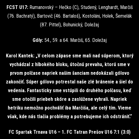
FCST U17:
Rumanovský – Hečko (C), Studený, Lenghardt, Marčiš
(76. Bachratý), Bartovič (46. Bartaloš), Kostoláni, Holek, Šemelák
(87. Pittel), Bohunický, Doležaj
Góly:
54., 59. a 64. Marčiš, 65. Doležaj
Karol Kantek: „V celom zápase sme mali nad súperom, ktorý
vychádzal z hlbokého bloku, útočnú prevahu, ktorú sme v
prvom polčase napriek našim šanciam nedokázali gólovo
zakončiť. Súper gólovo potrestal naše zlé bránenie a šiel do
vedenia. Fantasticky sme vstúpili do druhého polčasu, keď
sme otočili priebeh skóre a zaslúžene vyhrali. Napriek
hetriku nemožno pochváliť iba Marčiša, ale celý tím. Vieme
však, kde nás tlačia problémy a potrebujeme ich odstrániť.“
FC Spartak Trnava U16 – 1. FC Tatran Prešov U16 7:1 (3:0)