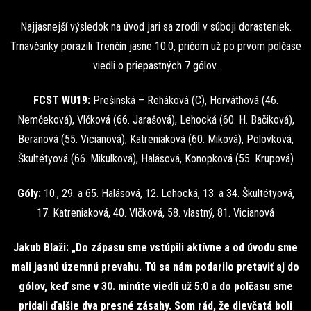
Najjasnejší výsledok na úvod jari sa zrodil v súboji dorasteniek.
Trnavčanky porazili Trenčín jasne 10:0, pričom už po prvom polčase
viedli o priepastných 7 gólov.
FCST WU19:
Prešinská – Reháková (C), Horváthová (46.
Nemčeková), Vlčková (66. Jarašová), Lehocká (60. H. Bačiková),
Beranová (55. Vicianová), Katreniaková (60. Miková), Polovková,
Škultétyová (66. Mikulková), Halásová, Konopková (55. Krupová)
Góly:
10., 29. a 65. Halásová, 12. Lehocká, 13. a 34. Škultétyová,
17. Katreniaková, 40. Vlčková, 58. vlastný, 81. Vicianová
Jakub Blaži: „Do zápasu sme vstúpili aktívne a od úvodu sme
mali jasnú územnú prevahu. Tú sa nám podarilo pretaviť aj do
gólov, keď sme v 30. minúte viedli už 5:0 a do polčasu sme
pridali ďalšie dva presné zásahy. Som rád, že dievčatá boli