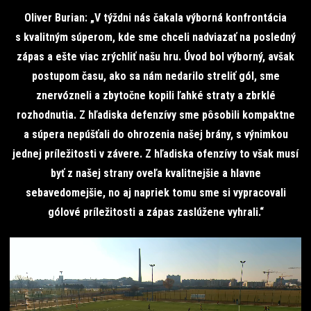
Oliver Burian: „V týždni nás čakala výborná konfrontácia
s kvalitným súperom, kde sme chceli nadviazať na posledný
zápas a ešte viac zrýchliť našu hru. Úvod bol výborný, avšak
postupom času, ako sa nám nedarilo streliť gól, sme
znervózneli a zbytočne kopili ľahké straty a zbrklé
rozhodnutia. Z hľadiska defenzívy sme pôsobili kompaktne
a súpera nepúšťali do ohrozenia našej brány, s výnimkou
jednej príležitosti v závere. Z hľadiska ofenzívy to však musí
byť z našej strany oveľa kvalitnejšie a hlavne
sebavedomejšie, no aj napriek tomu sme si vypracovali
gólové príležitosti a zápas zaslúžene vyhrali.“