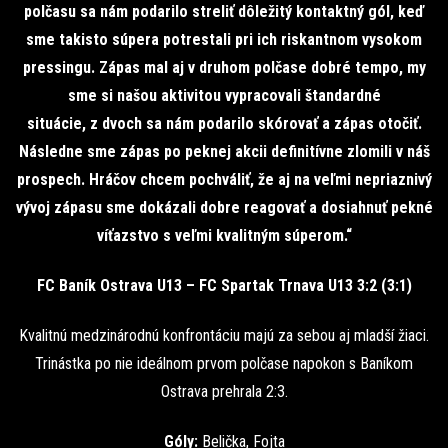
polčasu sa nám podarilo streliť dôležitý kontaktný gól, keď
sme takisto súpera potrestali pri ich riskantnom vysokom
pressingu. Zápas mal aj v druhom polčase dobré tempo, my
sme si našou aktivitou vypracovali štandardné
situácie, z dvoch sa nám podarilo skórovať a zápas otočiť.
Následne sme zápas po peknej akcii definitívne zlomili v náš
prospech. Hráčov chcem pochváliť, že aj na veľmi nepriaznivý
vývoj zápasu sme dokázali dobre reagovať a dosiahnuť pekné
víťazstvo s veľmi kvalitným súperom.“
FC Baník Ostrava U13 – FC Spartak Trnava U13 3:2 (3:1)
Kvalitnú medzinárodnú konfrontáciu majú za sebou aj mladší žiaci.
Trinástka po nie ideálnom prvom polčase napokon s Baníkom
Ostrava prehrala 2:3.
Góly:
Belička, Fojta