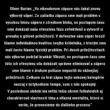
Oliver Burian: „Vo víkendovom zápase nás čakal znovu
výborný súper. Zo začiatku zápasu sme mali problém s
vysokou líniou súpera v strednom bloku, no postupom času
sme dokázali našu ofenzívnu fázu zefektívniť a vytvoriť si
prevahu a gólové príležitosti. V defenzíve nám súper hrozil
hlavne individuálnou kvalitou svojho krídelníka, s ktorým sme
mali často hlavne fyzický problém. Pri dvoch príležitostiach
nás výborne podržal brankár Vlkovič, no postupom času sme
túto ich ofenzívnu silu dokázali správne eliminovať a súpera
sme hlavne v druhom polčase nepustili do vážnejšej
príležitosti. Celkovo sa hral zápas tejto vekovej kategórie
naozaj v úctyhodnom tempe, som s ním spokojný.
V poslednom období ma veľmi tešia okrem futbalových aj
charakterové vlastnosti tímu a víťazná mentalita, ktorú si
verím, že prenesieme do ďalšieho procesu.“