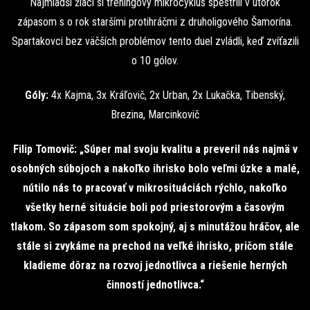
Najmladší žiaci si tréningový mikrocyklus spestrili v utorok
zápasom s o rok staršími protihráčmi z druholigového Šamorína.
Spartakovci bez väčších problémov tento duel zvládli, keď zvíťazili
o 10 gólov.
Góly:
4x Kajma, 3x Kráľovič, 2x Urban, 2x Lukačka, Tibenský,
Brezina, Marcinkovič
Filip Tomovič: „Súper mal svoju kvalitu a preveril nás najmä v
osobných súbojoch a nakoľko ihrisko bolo veľmi úzke a malé,
nútilo nás to pracovať v mikrosituáciách rýchlo, nakoľko
všetky herné situácie boli pod priestorovým a časovým
tlakom. So zápasom som spokojný, aj s minutážou hráčov, ale
stále si zvykáme na prechod na veľké ihrisko, pričom stále
kladieme dôraz na rozvoj jednotlivca a riešenie herných
činností jednotlivca.“