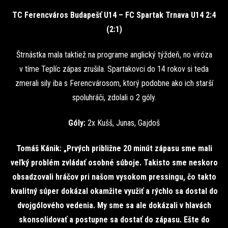
TC Ferencváros Budapešť U14 – FC Spartak Trnava U14 2:4
(2:1)
Štrnástka mala taktiež na programe anglický týždeň, no viróza
v tíme Teplíc zápas zrušila. Spartakovci do 14 rokov si teda
zmerali sily iba s Ferencvárosom, ktorý podobne ako ich starší
spoluhráči, zdolali o 2 góly.
Góly:
2x Kušš, Junas, Gajdoš
Tomáš Kánik: „Prvých približne 20 minút zápasu sme mali
veľký problém zvládať osobné súboje. Takisto sme neskoro
obsadzovali hráčov pri našom vysokom pressingu, čo takto
kvalitný súper dokázal okamžite využiť a rýchlo sa dostal do
dvojgólového vedenia. My sme sa ale dokázali v hlavách
skonsolidovať a postupne sa dostať do zápasu. Ešte do