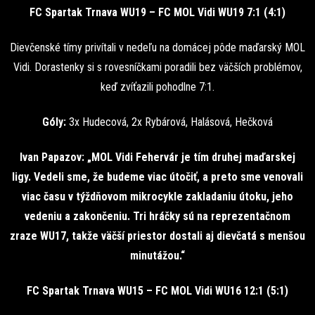
FC Spartak Trnava WU19 – FC MOL Vidi WU19 7:1 (4:1)
Dievčenské tímy privítali v nedeľu na domácej pôde maďarský MOL
Vidi. Dorastenky si s rovesníčkami poradili bez väčších problémov,
keď zvíťazili pohodlne 7:1.
Góly:
3x Hudecová, 2x Rybárová, Halásová, Hečková
Ivan Papazov: „MOL Vidi Fehervár je tím druhej maďarskej
ligy. Vedeli sme, že budeme viac útočiť, a preto sme venovali
viac času v týždňovom mikrocykle zakladaniu útoku, jeho
vedeniu a zakončeniu. Tri hráčky sú na reprezentačnom
zraze WU17, takže väčší priestor dostali aj dievčatá s menšou
minutážou.“
FC Spartak Trnava WU15 – FC MOL Vidi WU16 12:1 (5:1)