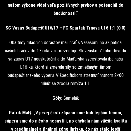
našom výkone videl veľa pozitívnych prvkov a potenciál do
budúcnosti.“
SC Vasas Budapešť U16/17 – FC Spartak Trnava U16 1:1 (0:0)
Oba tímy mladších dorastov mali hrať s Vasasom, no až pätica
našich hráčov do 17 rokov reprezentuje Slovensko. Z toho dôvodu
sa zápas U17 neuskutočnil a do Maďarska vycestovala iba naša
U16-ka, ktorá si zmerala sily so zmiešaným tímom
budapeštianskeho výberu. V špecifickom stretnutí hranom 2×60
minút sa zrodila remíza 1:1.
Góly:
Šemelák
Patrik Malý: „V prvej časti zápasu sme boli lepším tímom,
súpera sme do ničoho nepustili, no chýbala nám väčšia kvalita
v predfinalnej a finálnej zóne ihriska, čo nás stálo lepší