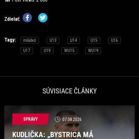
Zdielať:
Tagy:
mládež
U13
U14
U15
U16
U17
U19
WU15
WU19
SÚVISIACE ČLÁNKY
SPRÁVY
07.08.2026
KUDLIČKA: „BYSTRICA MÁ