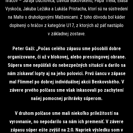
hráčov – Juraja Duchoviča, Dávida Bukovského, Filipa Trella, Eliáša
Vyskoča, Jakuba Ležáka a Lukáša Pristacha, ktorí sú na sústredení
na Malte s druholigovými Malženicami. Z toho dôvodu bol káder
doplnený o hráčov z kategórie U17, z ktorých až päť nastúpilo
v základnej zostave.
Peter Gaži: „Počas celého zápasu sme pôsobili dobre
organizovane, či už v blokovej, alebo pressingovej obrane.
Súpera sme nepúšťali do nebezpečných situácií a darilo sa
nám získavať lopty aj na jeho polovici. Prvú šancu v zápase
mal Flimmel po dobrej individuálnej akcii Benkovského. V
závere prvého polčasu sme však inkasovali po zachytení
našej pomocnej prihrávky súperom.
V druhom polčase sme mali niekoľko príležitostí na
vyrovnanie, no nepodarilo sa nám ich premeniť. V závere
zápasu súper ešte zvýšil na 2:0. Napriek výsledku som v