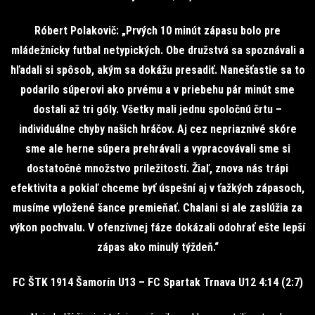
Róbert Polakovič: „Prvých 10 minút zápasu bolo pre
mládežnícky futbal netypických. Obe družstvá sa spoznávali a
hľadali si spôsob, akým sa dokážu presadiť. Nanešťastie sa to
podarilo súperovi ako prvému a v priebehu pár minút sme
dostali až tri góly. Všetky mali jednu spoločnú črtu –
individuálne chyby našich hráčov. Aj cez nepriaznivé skóre
sme ale herne súpera prehrávali a vypracovávali sme si
dostatočné množstvo príležitostí. Žiaľ, znova nás trápi
efektivita a pokiaľ chceme byť úspešní aj v ťažkých zápasoch,
musíme vyložené šance premieňať. Chalani si ale zaslúžia za
výkon pochvalu. V ofenzívnej fáze dokázali odohrať ešte lepší
zápas ako minulý týždeň.“
FC ŠTK 1914 Šamorín U13 – FC Spartak Trnava U12 4:14 (2:7)