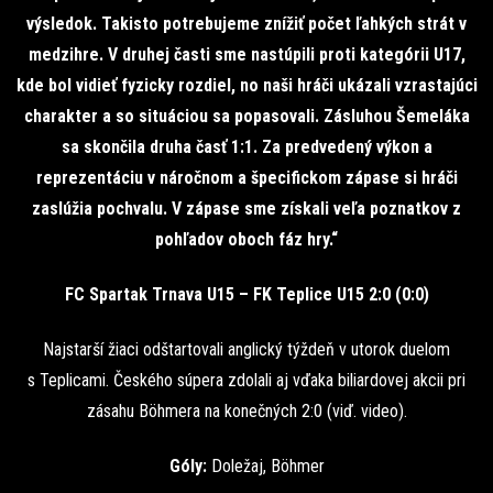
výsledok. Takisto potrebujeme znížiť počet ľahkých strát v
medzihre. V druhej časti sme nastúpili proti kategórii U17,
kde bol vidieť fyzicky rozdiel, no naši hráči ukázali vzrastajúci
charakter a so situáciou sa popasovali. Zásluhou Šemeláka
sa skončila druha časť 1:1. Za predvedený výkon a
reprezentáciu v náročnom a špecifickom zápase si hráči
zaslúžia pochvalu. V zápase sme získali veľa poznatkov z
pohľadov oboch fáz hry.“
FC Spartak Trnava U15 – FK Teplice U15 2:0 (0:0)
Najstarší žiaci odštartovali anglický týždeň v utorok duelom
s Teplicami. Českého súpera zdolali aj vďaka biliardovej akcii pri
zásahu Böhmera na konečných 2:0 (viď. video).
Góly:
Doležaj, Böhmer