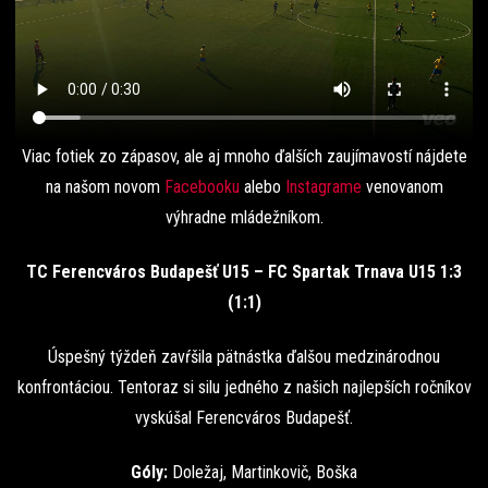
Viac fotiek zo zápasov, ale aj mnoho ďalších zaujímavostí nájdete
na našom novom
Facebooku
alebo
Instagrame
venovanom
výhradne mládežníkom.
TC Ferencváros Budapešť U15 – FC Spartak Trnava U15 1:3
(1:1)
Úspešný týždeň zavŕšila pätnástka ďalšou medzinárodnou
konfrontáciou. Tentoraz si silu jedného z našich najlepších ročníkov
vyskúšal Ferencváros Budapešť.
Góly:
Doležaj, Martinkovič, Boška