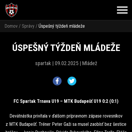
Domov
/
Správy
/
Úspešný týždeň mládeže
ÚSPEŠNÝ TÝŽDEŇ MLÁDEŽE
spartak |
09.02.2025 |
Mládež
FC Spartak Trnava U19 – MTK Budapešť U19 0:2 (0:1)
Devätnástka privítala v ďalšom prípravnom zápase rovesníkov
z MTK Budapešť. Tréner Peter Gaži sa musel zaobísť bez šestice