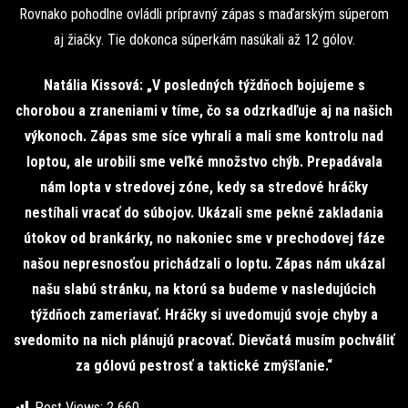
Rovnako pohodlne ovládli prípravný zápas s maďarským súperom
aj žiačky. Tie dokonca súperkám nasúkali až 12 gólov.
Natália Kissová: „V posledných týždňoch bojujeme s
chorobou a zraneniami v tíme, čo sa odzrkadľuje aj na našich
výkonoch. Zápas sme síce vyhrali a mali sme kontrolu nad
loptou, ale urobili sme veľké množstvo chýb. Prepadávala
nám lopta v stredovej zóne, kedy sa stredové hráčky
nestíhali vracať do súbojov. Ukázali sme pekné zakladania
útokov od brankárky, no nakoniec sme v prechodovej fáze
našou nepresnosťou prichádzali o loptu. Zápas nám ukázal
našu slabú stránku, na ktorú sa budeme v nasledujúcich
týždňoch zameriavať. Hráčky si uvedomujú svoje chyby a
svedomito na nich plánujú pracovať. Dievčatá musím pochváliť
za gólovú pestrosť a taktické zmýšľanie.“
Post Views:
2 660