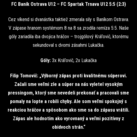
FC Baník Ostrava U12 – FC Spartak Trnava U12 5:5 (2:3)
Cez víkend si dvanástka taktiež zmerala sily s Baníkom Ostrava.
V zápase hranom systémom 8 na 8 sa zrodila remíza 5:5. Naše
góly zariadila iba dvojica hráčov – trojgólový Kráľovič, ktorému
sekundoval s dvomi zásahmi Lukačka.
Góly:
3x Kráľovič, 2x Lukačka
Filip Tomovič: „Výborný zápas proti kvalitnému súperovi.
Začali sme veľmi zle a súper na nás vyletel vysokým
pressingom, ktorý sme nevedeli prekonať a pracovali sme
pomaly na lopte a robili chyby. Ale som veľmi spokojný s
reakciou hráčov a spôsobom ako sme sa do zápasu vrátili.
Zápas ale hodnotím ako vyrovnaný a veľmi pozitívny z
obidvoch strán.“