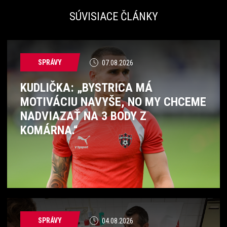
SÚVISIACE ČLÁNKY
SPRÁVY
07.08.2026
KUDLIČKA: „BYSTRICA MÁ
MOTIVÁCIU NAVYŠE, NO MY CHCEME
NADVIAZAŤ NA 3 BODY Z
KOMÁRNA.“
SPRÁVY
04.08.2026