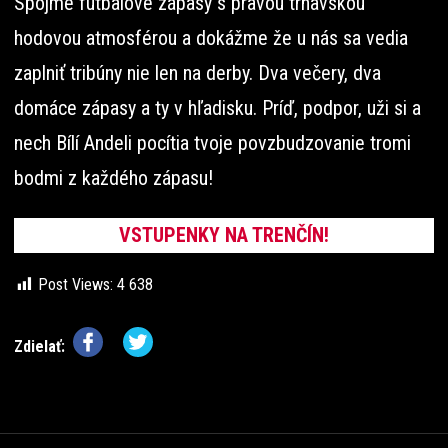
Spojme futbalové zápasy s pravou trnavskou
hodovou atmosférou a dokážme že u nás sa vedia
zaplniť tribúny nie len na derby. Dva večery, dva
domáce zápasy a ty v hľadisku. Príď, podpor, uži si a
nech Bílí Andeli pocítia tvoje povzbudzovanie tromi
bodmi z každého zápasu!
VSTUPENKY NA TRENČÍN!
Post Views:
4 638
Zdielať: