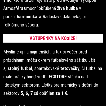
víno
, ktoré ťa zahreje ešte pred úvodným výkopom.
Atmosféru umocní obľúbená
živá hudba
v
podaní
harmonikára
Radoslava Jakubeka, či
folklórneho súboru.
VSTUPENKY NA KOŠICE!
Myslíme aj na najmenších, a tak si večer pred
prázdninami môžu okrem futbalového zážitku užiť
aj
stolný futbal
, spartakovské
tetovačky
, či futbal na
malé bránky hneď vedľa
FCSTORE
stánku nad
detským sektorom. Lístky pre mamičky s deťmi do
sektorov
5, 6, 7
sú opäť len
za 1 €.