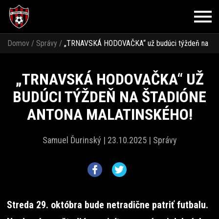
Domov
/
Správy
/
„TRNAVSKÁ HODOVAČKA“ už budúci týždeň na
štadióne Antona Malatinského!
„TRNAVSKÁ HODOVAČKA“ UŽ
BUDÚCI TÝŽDEŇ NA ŠTADIÓNE
ANTONA MALATINSKÉHO!
Samuel Ďurinský |
23.10.2025 |
Správy
Streda 29. októbra bude netradične patriť futbalu.