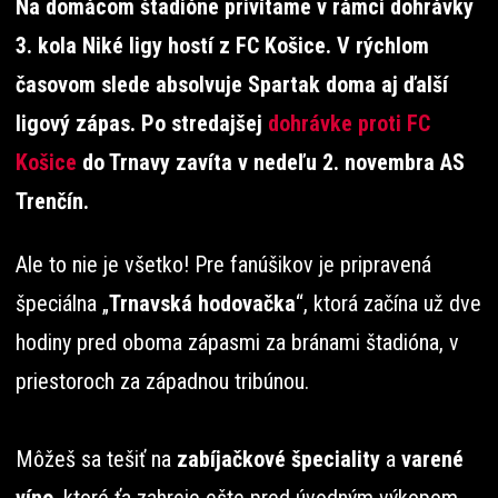
Na domácom štadióne privítame v rámci dohrávky
3. kola Niké ligy hostí z FC Košice. V rýchlom
časovom slede absolvuje Spartak doma aj ďalší
ligový zápas. Po stredajšej
dohrávke proti FC
Košice
do Trnavy zavíta v nedeľu 2. novembra AS
Trenčín.
Ale to nie je všetko! Pre fanúšikov je pripravená
špeciálna „
Trnavská hodovačka
“, ktorá začína už dve
hodiny pred oboma zápasmi za bránami štadióna, v
priestoroch za západnou tribúnou.
Môžeš sa tešiť na
zabíjačkové špeciality
a
varené