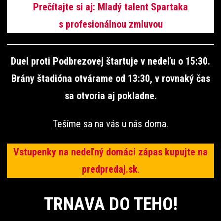
Prečítajte si aj: Mladý talent Spartaka
s profesionálnou zmluvou
Duel proti Podbrezovej štartuje v nedeľu o 15:30.
Brány štadióna otvárame od 13:30, v rovnaký čas
sa otvoria aj pokladne.
Tešíme sa na vás u nás doma.
Vstupenky na nedeľný domáci zápas kupujte na
predpredaj.sk
.
TRNAVA DO TEHO!