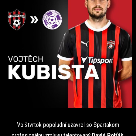
Vo štvrtok popoludní uzavrel so Spartakom
profesionálnu zmluvu talentovaný
David Polťák
.