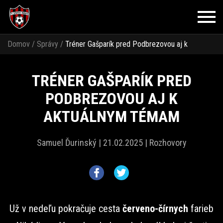
Domov
/
Správy
/
Tréner Gašparík pred Podbrezovou aj k
aktuálnym témam
TRÉNER GAŠPARÍK PRED
PODBREZOVOU AJ K
AKTUÁLNYM TÉMAM
Samuel Ďurinský |
21.02.2025 |
Rozhovory
Už v nedeľu pokračuje cesta
červeno-čírnych
farieb