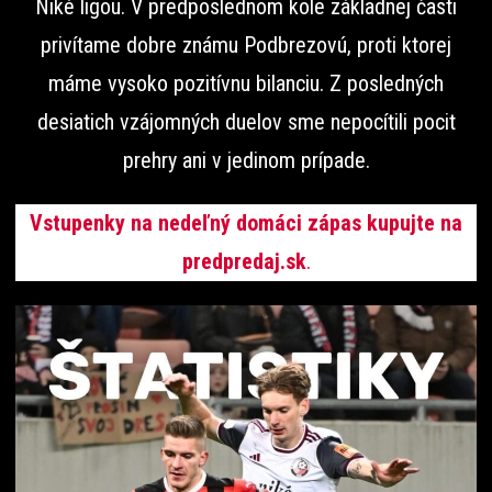
Niké ligou. V predposlednom kole základnej časti
privítame dobre známu Podbrezovú, proti ktorej
máme vysoko pozitívnu bilanciu. Z posledných
desiatich vzájomných duelov sme nepocítili pocit
prehry ani v jedinom prípade.
Vstupenky na nedeľný domáci zápas kupujte na
predpredaj.sk
.