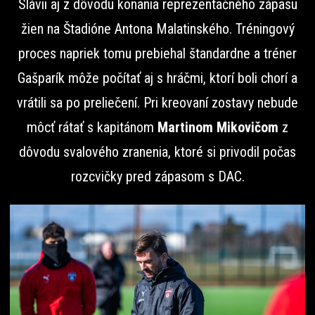
Slávii aj z dôvodu konania reprezentačného zápasu
žien na Štadióne Antona Malatinského. Tréningový
proces napriek tomu prebiehal štandardne a tréner
Gašparík môže počítať aj s hráčmi, ktorí boli chorí a
vrátili sa po preliečení. Pri kreovaní zostavy nebude
môcť rátať s kapitánom
Martinom Mikovičom
z
dôvodu svalového zranenia, ktoré si privodil počas
rozcvičky pred zápasom s DAC.