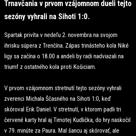
Trnavčania v prvom vzájomnom dueli tejto
sezóny vyhrali na Sihoti 1:0.
Spartak privíta v nedeľu 2. novembra na svojom
ihrisku súpera z Trenčína. Zápas trinásteho kola Niké
ligy sa začína o 18.00 a andeli by radi nadviazali na
triumf z ostatného kola proti Košiciam.
V prvom vzájomnom stretnutí tejto sezóny vyhrali
zverenci Michala Ščasného na Sihoti 1:0, keď
skóroval Erik Daniel. V stretnutí, v ktorom padli tri
červené karty hral aj Timotej Kudlička, do hry naskočil
v 79. minúte za Paura. Mal šancu aj skórovať, ale