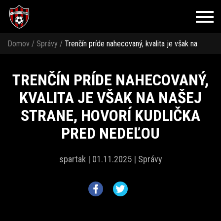
Domov
/
Správy
/
Trenčín príde nahecovaný, kvalita je však na
našej strane, hovorí Kudlička pred nedeľou
TRENČÍN PRÍDE NAHECOVANÝ,
KVALITA JE VŠAK NA NAŠEJ
STRANE, HOVORÍ KUDLIČKA
PRED NEDEĽOU
spartak |
01.11.2025 |
Správy