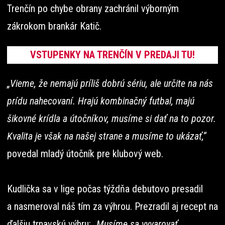
Trenčín po chybe obrany zachránil výborným
zákrokom brankár Katič.
VSTUPENKY NA TRENČÍN V PREDAJI TU!
„Vieme, že nemajú príliš dobrú sériu, ale určite na nás
prídu nahecovaní. Hrajú kombinačný futbal, majú
šikovné krídla a útočníkov, musíme si dať na to pozor.
Kvalita je však na našej strane a musíme to ukázať,“
povedal mladý útočník pre klubový web.
Kudlička sa v lige počas týždňa debutovo presadil
a nasmeroval náš tím za výhrou. Prezradil aj recept na
ďalšiu trnavskú výhru:
„Musíme sa vyvarovať