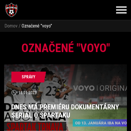
Domov
/
Označené
"voyo"
OZNAČENÉ "VOYO"
SPRÁVY
13.01.2023
DNES MÁ PREMIÉRU DOKUMENTÁRNY
SERIÁL O SPARTAKU