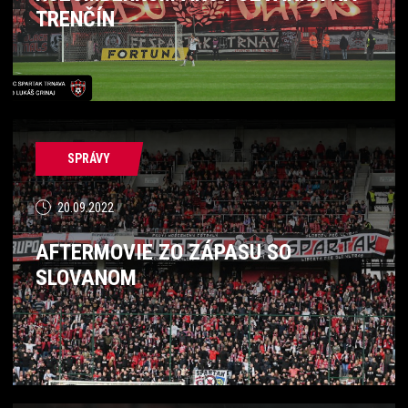
TRENČÍN
SPRÁVY
20.09.2022
AFTERMOVIE ZO ZÁPASU SO
SLOVANOM