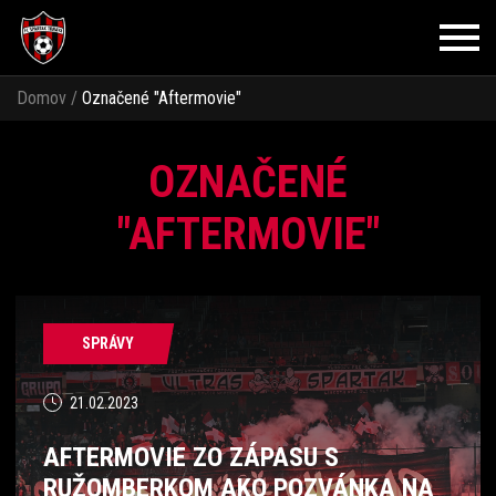
Domov
/
Označené
"Aftermovie"
OZNAČENÉ
"AFTERMOVIE"
SPRÁVY
21.02.2023
AFTERMOVIE ZO ZÁPASU S
RUŽOMBERKOM AKO POZVÁNKA NA