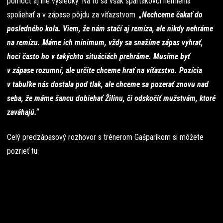
pomôcť aj iné výsledky. Na to sa však spartakovci nemienia
spoliehať a v zápase pôjdu za víťazstvom.
„Nechceme čakať do
posledného kola. Viem, že nám stačí aj remíza, ale nikdy nehráme
na remízu. Máme ich minimum, vždy sa snažíme zápas vyhrať,
hoci často ho v takýchto situáciách prehráme. Musíme byť
v zápase rozumní, ale určite chceme hrať na víťazstvo. Pozícia
v tabuľke nás dostala pod tlak, ale chceme sa pozerať znovu nad
seba, že máme šancu dobiehať Žilinu, či odskočiť mužstvám, ktoré
zaváhajú.“
Celý predzápasový rozhovor s trénerom Gašparíkom si môžete
pozrieť tu: