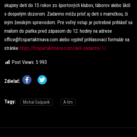
skupiny detí do 15 rokov zo športových klubov, táborov alebo škôl
s dospelým dozorom. Zadarmo môžu prísť aj deti s mamičkou, či
iným ženským sprievodom. Pre voľný vstup je potrebné prihlásiť sa
mailom do piatka pred zápasom do 12. hodiny na adrese
office@fcspartaktrnava.com alebo vyplniť prihlasovací formulár na
stránke
https://fcspartaktrnava.com/deti-zadarmo-1/
.
Post Views:
5 993
Zdielať:
Tagy:
Michal Gašparík
A-tím