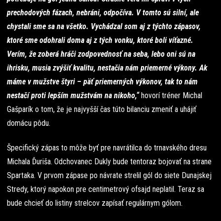
prechodových fázach, nebráni, odpočíva. V tomto sú silní, ale
chystali sme sa na všetko. Vychádzal som aj z týchto zápasov,
ktoré sme odohrali doma aj z tých vonku, ktoré boli víťazné.
Verím, že zoberá hráči zodpovednosť na seba, lebo oni sú na
ihrisku, musia zvýšiť kvalitu, nestačia nám priemerné výkony. Ak
máme v mužstve štyri – päť priemerných výkonov, tak to nám
nestačí proti lepším mužstvám na nikoho,“
hovorí tréner Michal
Gašparík o tom, že je najvyšší čas túto bilanciu zmeniť a uhájiť
domácu pôdu.
Špecifický zápas to môže byť pre navrátilca do trnavského dresu
Michala Ďuriša. Odchovanec Dukly bude tentoraz bojovať na strane
Spartaka. V prvom zápase po návrate strelil gól do siete Dunajskej
Stredy, ktorý napokon pre centimetrový ofsajd neplatil. Teraz sa
bude chcieť do listiny strelcov zapísať regulárnym gólom.