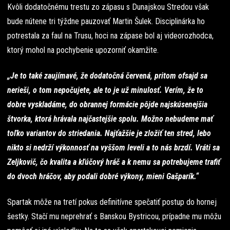
Kvôli dodatočnému trestu zo zápasu s Dunajskou Stredou však
bude nútene tri týždne pauzovať Martin Šulek. Disciplinárka ho
potrestala za faul na Trusu, hoci na zápase bol aj videorozhodca,
ktorý mohol na pochybenie upozorniť okamžite.
„Je to také zaujímavé, že dodatočná červená, pritom ofsajd sa
nerieši, o tom nepočujete, ale to je už minulosť. Verím, že to
dobre vyskladáme, do obrannej formácie pôjde najskúsenejšia
štvorka, ktorá hrávala najčastejšie spolu. Možno nebudeme mať
toľko variantov do striedania. Najťažšie je zložiť ten stred, lebo
nikto si nedrží výkonnosť na vyššom leveli a to nás brzdí. Vráti sa
Zeljkovič, čo kvalita a kľúčový hráč a k nemu sa potrebujeme trafiť
do dvoch hráčov, aby podali dobré výkony, mieni Gašparík.“
Spartak môže na tretí pokus definitívne spečatiť postup do hornej
šestky. Stačí mu neprehrať s Banskou Bystricou, prípadne mu môžu