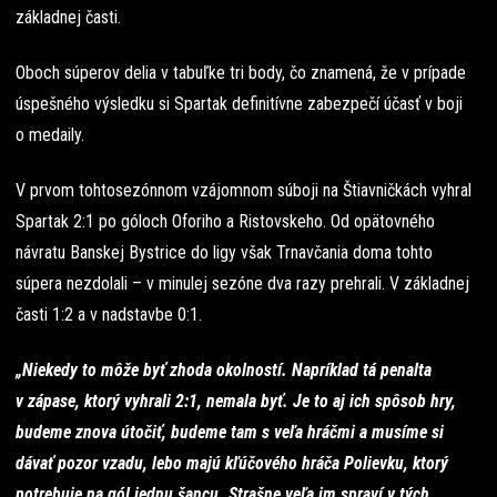
základnej časti.
Oboch súperov delia v tabuľke tri body, čo znamená, že v prípade
úspešného výsledku si Spartak definitívne zabezpečí účasť v boji
o medaily.
V prvom tohtosezónnom vzájomnom súboji na Štiavničkách vyhral
Spartak 2:1 po góloch Oforiho a Ristovskeho. Od opätovného
návratu Banskej Bystrice do ligy však Trnavčania doma tohto
súpera nezdolali – v minulej sezóne dva razy prehrali. V základnej
časti 1:2 a v nadstavbe 0:1.
„Niekedy to môže byť zhoda okolností. Napríklad tá penalta
v zápase, ktorý vyhrali 2:1, nemala byť. Je to aj ich spôsob hry,
budeme znova útočiť, budeme tam s veľa hráčmi a musíme si
dávať pozor vzadu, lebo majú kľúčového hráča Polievku, ktorý
potrebuje na gól jednu šancu. Strašne veľa im spraví v tých