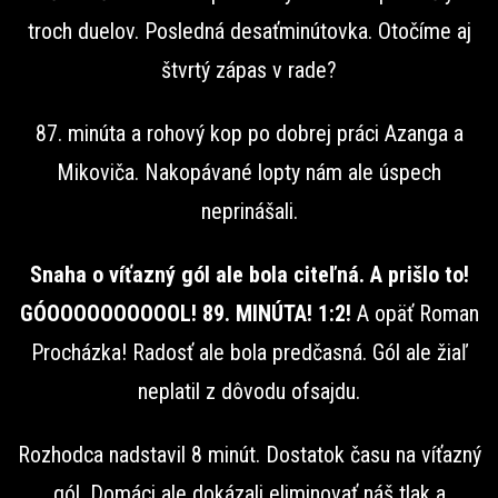
troch duelov. Posledná desaťminútovka. Otočíme aj
štvrtý zápas v rade?
87. minúta a rohový kop po dobrej práci Azanga a
Mikoviča. Nakopávané lopty nám ale úspech
neprinášali.
Snaha o víťazný gól ale bola citeľná. A prišlo to!
GÓOOOOOOOOOOL! 89. MINÚTA! 1:2!
A opäť Roman
Procházka! Radosť ale bola predčasná. Gól ale žiaľ
neplatil z dôvodu ofsajdu.
Rozhodca nadstavil 8 minút. Dostatok času na víťazný
gól. Domáci ale dokázali eliminovať náš tlak a