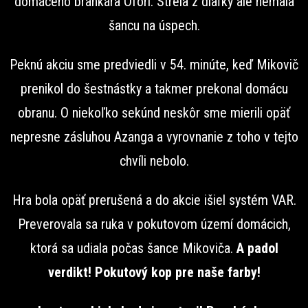
domáceho brankára Ofori. Strela z diaľky ale nemala
šancu na úspech.
Peknú akciu sme predviedli v 54. minúte, keď Mikovič
prenikol do šestnástky a takmer prekonal domácu
obranu. O niekoľko sekúnd neskôr sme mierili opäť
nepresne zásluhou Azanga a vyrovnanie z toho v tejto
chvíli nebolo.
Hra bola opäť prerušená a do akcie išiel systém VAR.
Preverovala sa ruka v pokutovom území domácich,
ktorá sa udiala počas šance Mikoviča.
A padol
verdikt! Pokutový kop pre naše farby!