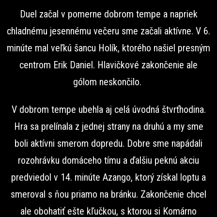
Duel začal v pomerne dobrom tempe a napriek
chladnému jesennému večeru sme začali aktívne. V 6.
minúte mal veľkú šancu Holík, ktorého našiel presným
centrom Erik Daniel. Hlavičkové zakončenie ale
gólom neskončilo.
V dobrom tempe ubehla aj celá úvodná štvrťhodina.
Hra sa prelínala z jednej strany na druhú a my sme
boli aktívni smerom dopredu. Dobre sme napádali
rozohrávku domáceho tímu a ďalšiu peknú akciu
predviedol v 14. minúte Azango, ktorý získal loptu a
smeroval s ňou priamo na bránku. Zakončenie chcel
ale obohatiť ešte kľučkou, s ktorou si Komárno