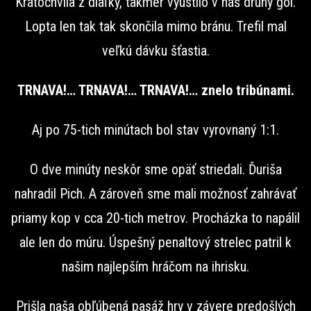
Kratochvíla z diaľky, takmer vyústilo v náš druhý gól.
Lopta len tak tak skončila mimo bránu. Trefil mal
veľkú dávku šťastia.
TRNAVA!… TRNAVA!… TRNAVA!… znelo tribúnami.
Aj po 75-tich minútach bol stav vyrovnaný 1:1.
O dve minúty neskôr sme opäť striedali. Ďuriša
nahradil Pich. A zároveň sme mali možnosť zahrávať
priamy kop v cca 20-tich metrov. Procházka to napálil
ale len do múru. Úspešný penaltový strelec patril k
našim najlepším hráčom na ihrisku.
Prišla naša obľúbená pasáž hry v závere predošlých