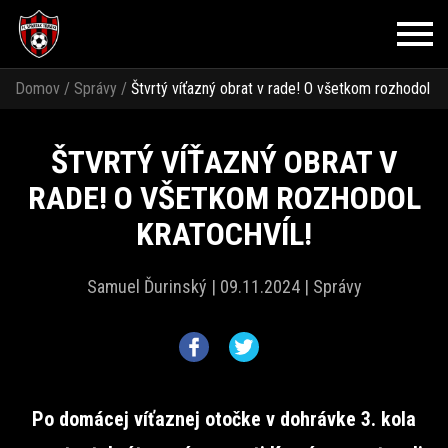
Domov
/
Správy
/
Štvrtý víťazný obrat v rade! O všetkom rozhodol
Kratochvíl!
ŠTVRTÝ VÍŤAZNÝ OBRAT V
RADE! O VŠETKOM ROZHODOL
KRATOCHVÍL!
Samuel Ďurinský |
09.11.2024 |
Správy
Po domácej víťaznej otočke v dohrávke 3. kola