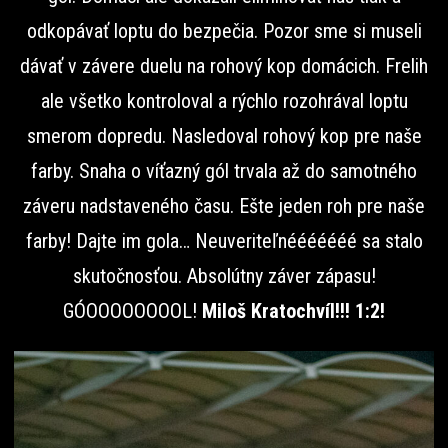
odkopávať loptu do bezpečia. Pozor sme si museli
dávať v závere duelu na rohový kop domácich. Frelih
ale všetko kontroloval a rýchlo rozohrával loptu
smerom dopredu. Nasledoval rohový kop pre naše
farby. Snaha o víťazný gól trvala až do samotného
záveru nadstaveného času. Ešte jeden roh pre naše
farby! Dajte im gola… Neuveriteľnééééééé sa stalo
skutočnosťou. Absolútny záver zápasu!
GÓOOOOOOOOL!
Miloš Kratochvíl!!! 1:2!