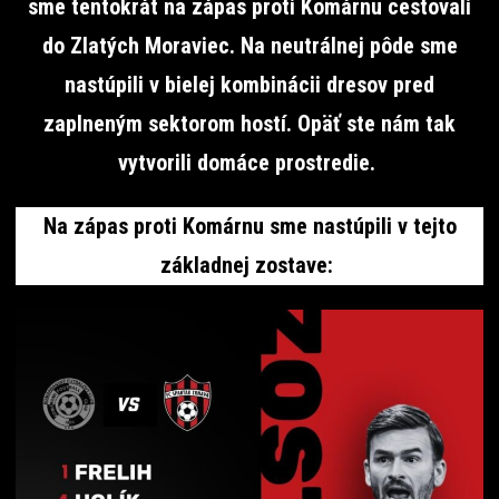
sme tentokrát na zápas proti Komárnu cestovali
do Zlatých Moraviec. Na neutrálnej pôde sme
nastúpili v bielej kombinácii dresov pred
zaplneným sektorom hostí. Opäť ste nám tak
vytvorili domáce prostredie.
Na zápas proti Komárnu sme nastúpili v tejto
základnej zostave: