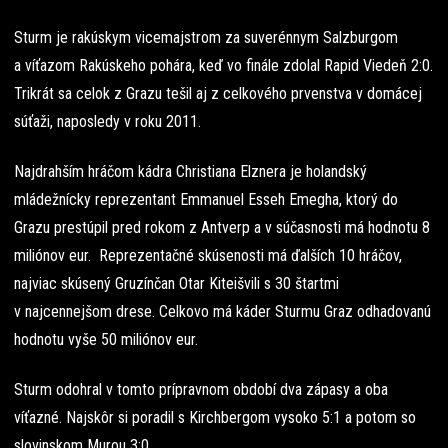
Sturm je rakúskym vicemajstrom za suverénnym Salzburgom
a víťazom Rakúskeho pohára, keď vo finále zdolal Rapid Viedeň 2:0.
Trikrát sa celok z Grazu tešil aj z celkového prvenstva v domácej
súťaži, naposledy v roku 2011.
Najdrahším hráčom kádra Christiana Elznera je holandský
mládežnícky reprezentant Emmanuel Esseh Emegha, ktorý do
Grazu prestúpil pred rokom z Antverp a v súčasnosti má hodnotu 8
miliónov eur. Reprezentačné skúsenosti má ďalších 10 hráčov,
najviac skúsený Gruzínčan Otar Kiteišvili s 30 štartmi
v najcennejšom drese. Celkovo má káder Sturmu Graz odhadovanú
hodnotu vyše 50 miliónov eur.
Sturm odohral v tomto prípravnom období dva zápasy a oba
víťazné. Najskôr si poradil s Kirchbergom vysoko 5:1 a potom so
slovinskom Murou 3:0.