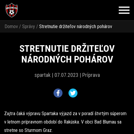
Domov
/
Správy
/
Stretnutie držiteľov národných pohárov
STRETNUTIE DRŽITEĽOV
NÁRODNÝCH POHÁROV
spartak |
07.07.2023 |
Príprava
Zajtra čaká výpravu Spartaka výjazd za v poradí štvrtým súperom
v letnom prípravnom období do Rakúska. V obci Bad Blumau sa
stretne so Sturmom Graz.