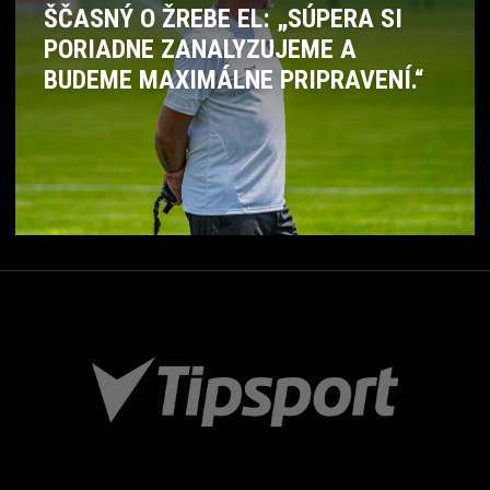
ŠČASNÝ O ŽREBE EL: „SÚPERA SI
PORIADNE ZANALYZUJEME A
BUDEME MAXIMÁLNE PRIPRAVENÍ.“