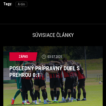
Tagy:
A-tím
SÚVISIACE ČLÁNKY
ZÁPAS
03.07.2025
POSLEDNÝ PRÍPRAVNÝ DUEL S
PREHROU 0:1