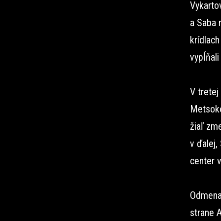
Vykarto
a Saba 
krídlach
vypĺňal
V tretej
Metsokov
žiaľ zm
v ďalej,
center v
Odmena 
strane A