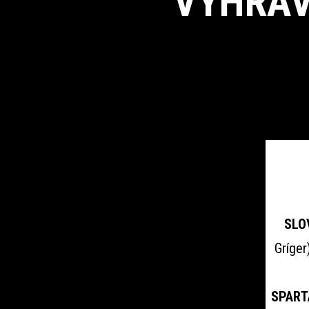
VYHRÁV
SLO
Gríger
SPART