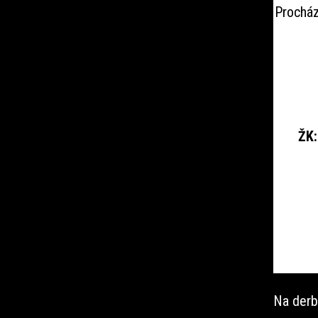
Procház
ŽK:
Na derb