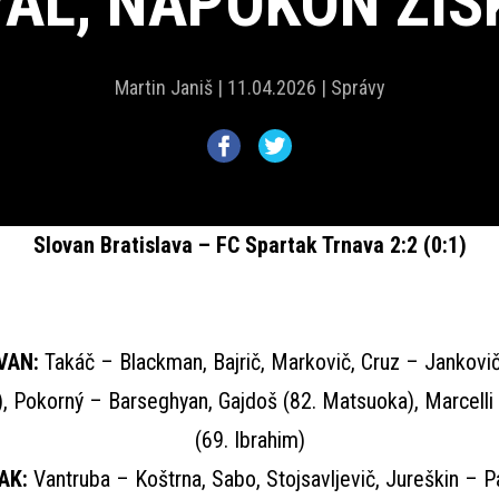
AL, NAPOKON ZÍS
Martin Janiš |
11.04.2026 |
Správy
Slovan Bratislava – FC Spartak Trnava 2:2 (0:1)
VAN:
Takáč – Blackman, Bajrič, Markovič, Cruz – Jankovič
), Pokorný – Barseghyan, Gajdoš (82. Matsuoka), Marcell
(69. Ibrahim)
AK:
Vantruba – Koštrna, Sabo, Stojsavljevič, Jureškin – P