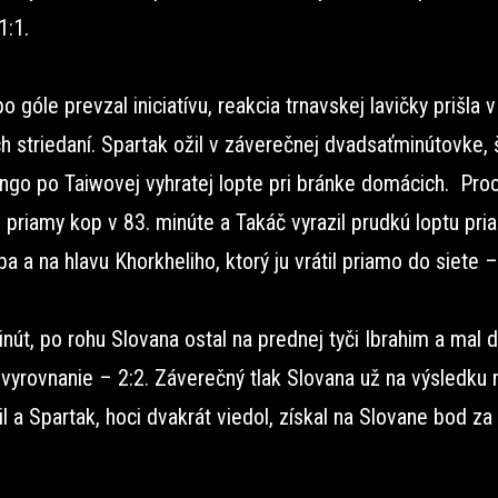
1:1.
o góle prevzal iniciatívu, reakcia trnavskej lavičky prišla
h striedaní. Spartak ožil v záverečnej dvadsaťminútovke,
ngo po Taiwovej vyhratej lopte pri bránke domácich. Pro
 priamy kop v 83. minúte a Takáč vyrazil prudkú loptu pri
a a na hlavu Khorkheliho, ktorý ju vrátil priamo do siete –
nút, po rohu Slovana ostal na prednej tyči Ibrahim a mal 
vyrovnanie – 2:2. Záverečný tlak Slovana už na výsledku 
 a Spartak, hoci dvakrát viedol, získal na Slovane bod za