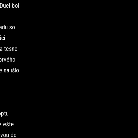
Duel bol
e
radu so
ci
a tesne
prvého
 sa išlo
optu
e ešte
avou do