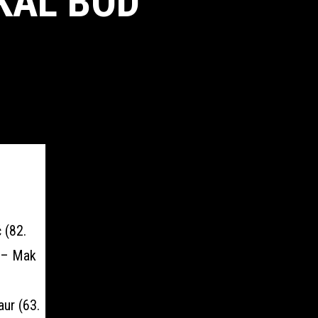
KAL BOD
 (82.
i – Mak
aur (63.