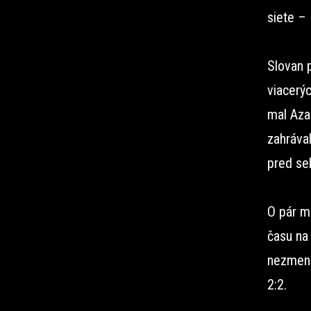
siete – 
Slovan p
viacerýc
mal Aza
zahrával
pred seb
O pár mi
času na 
nezmenil
2:2.