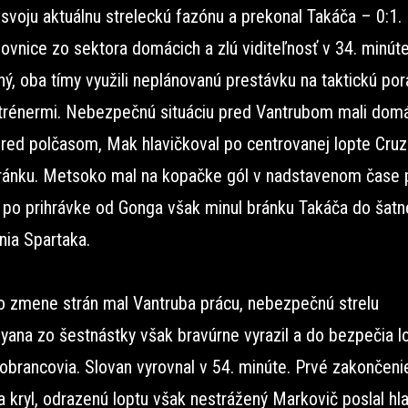
 svoju aktuálnu streleckú fazónu a prekonal Takáča – 0:1. 
ovnice zo sektora domácich a zlú viditeľnosť v 34. minút
ý, oba tímy využili neplánovanú prestávku na taktickú po
 trénermi. Nebezpečnú situáciu pred Vantrubom mali domá
pred polčasom, Mak hlavičkoval po centrovanej lopte Cruz
ánku. Metsoko mal na kopačke gól v nadstavenom čase 
, po prihrávke od Gonga však minul bránku Takáča do šatne
nia Spartaka.
o zmene strán mal Vantruba prácu, nebezpečnú strelu
yana zo šestnástky však bravúrne vyrazil a do bezpečia l
 obrancovia. Slovan vyrovnal v 54. minúte. Prvé zakončeni
a kryl, odrazenú loptu však nestrážený Markovič poslal hl