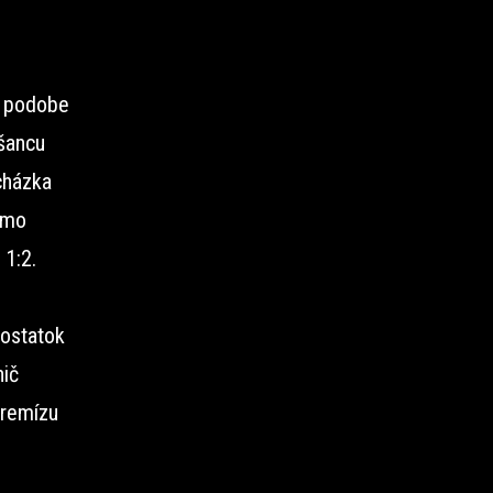
 v podobe
 šancu
cházka
amo
 1:2.
dostatok
nič
 remízu