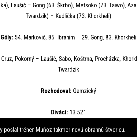
ka), Laušič – Gong (63. Škrbo), Metsoko (73. Taiwo), Aza
Twardzik) – Kudlička (73. Khorkheli)
Góly:
54. Markovič, 85. Ibrahim – 29. Gong, 83. Khorkheli
Cruz, Pokorný – Laušič, Sabo, Koštrna, Procházka, Khorkh
Twardzik
Rozhodoval:
Gemzický
Diváci:
13 521
y poslal tréner Muňoz takmer novú obrannú štvoricu.