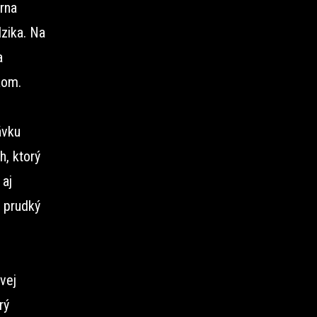
rna
zika. Na
a
kom.
ávku
h, ktorý
 aj
v prudký
vej
rý