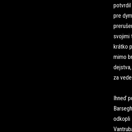
potvrdil
pre dym
prerušen
svojimi
krátko 
mimo br
dejstva
za vede
Ihneď p
Barsegh
odkopli
Vantrub