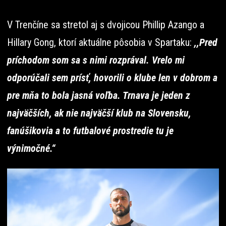
V Trenčíne sa stretol aj s dvojicou Phillip Azango a
Hillary Gong, ktorí aktuálne pôsobia v Spartaku:
,,Pred
príchodom som sa s nimi rozprával. Vrelo mi
odporúčali sem prísť, hovorili o klube len v dobrom a
pre mňa to bola jasná voľba. Trnava je jeden z
najväčších, ak nie najväčší klub na Slovensku,
fanúšikovia a to futbalové prostredie tu je
výnimočné.“