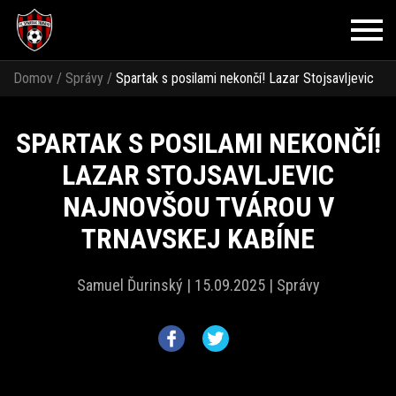
Domov
/
Správy
/
Spartak s posilami nekončí! Lazar Stojsavljevic
najnovšou tvárou v trnavskej kabíne
SPARTAK S POSILAMI NEKONČÍ!
LAZAR STOJSAVLJEVIC
NAJNOVŠOU TVÁROU V
TRNAVSKEJ KABÍNE
Samuel Ďurinský |
15.09.2025 |
Správy