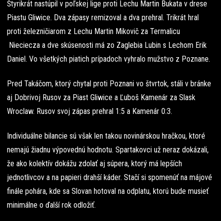
Štyrikrát nastúpil v poľskej lige proti Lechu Martin Bukata v drese
Piastu Gliwice. Dva zápasy remizoval a dva prehral. Trikrát hral
proti železničiarom z Lechu Martin Mikovič za Termalicu
Nieciecza a dve skúsenosti má zo Zaglebia Lubin s Lechom Erik
Daniel. Vo všetkých piatich prípadoch vyhralo mužstvo z Poznane.
Pred Takáčom, ktorý chytal proti Poznani vo štvrtok, stáli v bránke
aj Dobrivoj Rusov za Piast Gliwice a Ľuboš Kamenár za Slask
Wroclaw. Rusov svoj zápas prehral 1:5 a Kamenár 0:3.
Individuálne bilancie sú však len takou novinárskou hračkou, ktoré
nemajú žiadnu výpovednú hodnotu. Spartakovci už neraz dokázali,
že ako kolektív dokážu zdolať aj súpera, ktorý má lepších
jednotlivcov a na papieri drahší káder. Stačí si spomenúť na májové
finále pohára, kde sa Slovan hotoval na odplatu, ktorú bude musieť
minimálne o ďalší rok odložiť.