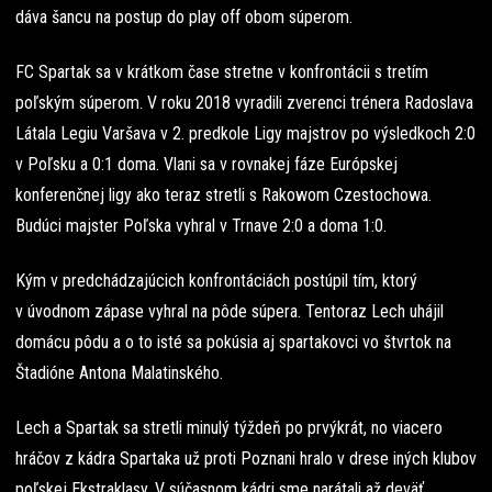
dáva šancu na postup do play off obom súperom.
FC Spartak sa v krátkom čase stretne v konfrontácii s tretím
poľským súperom. V roku 2018 vyradili zverenci trénera Radoslava
Látala Legiu Varšava v 2. predkole Ligy majstrov po výsledkoch 2:0
v Poľsku a 0:1 doma. Vlani sa v rovnakej fáze Európskej
konferenčnej ligy ako teraz stretli s Rakowom Czestochowa.
Budúci majster Poľska vyhral v Trnave 2:0 a doma 1:0.
Kým v predchádzajúcich konfrontáciách postúpil tím, ktorý
v úvodnom zápase vyhral na pôde súpera. Tentoraz Lech uhájil
domácu pôdu a o to isté sa pokúsia aj spartakovci vo štvrtok na
Štadióne Antona Malatinského.
Lech a Spartak sa stretli minulý týždeň po prvýkrát, no viacero
hráčov z kádra Spartaka už proti Poznani hralo v drese iných klubov
poľskej Ekstraklasy. V súčasnom kádri sme narátali až deväť