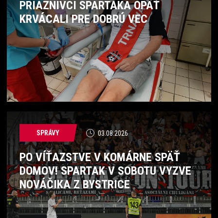
PRIAZNIVCI SPARTAKA OPÄŤ
KRVÁCALI PRE DOBRÚ VEC
SPRÁVY
03.08.2026
PO VÍŤAZSTVE V KOMÁRNE SPÄŤ
DOMOV! SPARTAK V SOBOTU VYZVE
NOVÁČIKA Z BYSTRICE