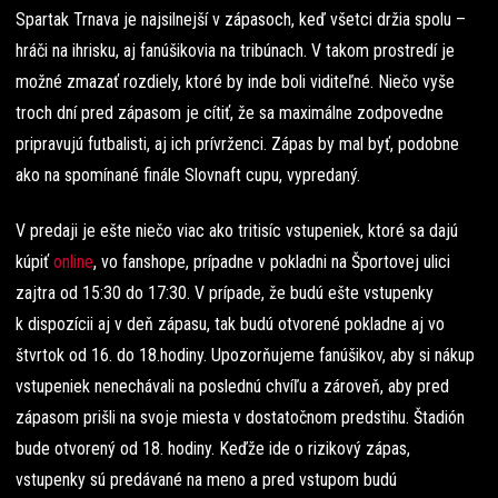
Spartak Trnava je najsilnejší v zápasoch, keď všetci držia spolu –
hráči na ihrisku, aj fanúšikovia na tribúnach. V takom prostredí je
možné zmazať rozdiely, ktoré by inde boli viditeľné. Niečo vyše
troch dní pred zápasom je cítiť, že sa maximálne zodpovedne
pripravujú futbalisti, aj ich prívrženci. Zápas by mal byť, podobne
ako na spomínané finále Slovnaft cupu, vypredaný.
V predaji je ešte niečo viac ako tritisíc vstupeniek, ktoré sa dajú
kúpiť
online
, vo fanshope, prípadne v pokladni na Športovej ulici
zajtra od 15:30 do 17:30. V prípade, že budú ešte vstupenky
k dispozícii aj v deň zápasu, tak budú otvorené pokladne aj vo
štvrtok od 16. do 18.hodiny. Upozorňujeme fanúšikov, aby si nákup
vstupeniek nenechávali na poslednú chvíľu a zároveň, aby pred
zápasom prišli na svoje miesta v dostatočnom predstihu. Štadión
bude otvorený od 18. hodiny. Keďže ide o rizikový zápas,
vstupenky sú predávané na meno a pred vstupom budú