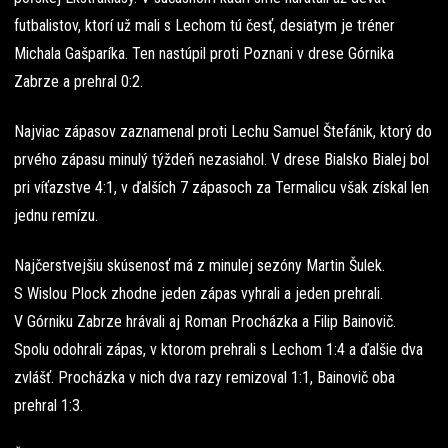
futbalistov, ktorí už mali s Lechom tú česť, desiatym je tréner
Michala Gašparíka. Ten nastúpil proti Poznani v drese Górnika
Zabrze a prehral 0:2.
Najviac zápasov zaznamenal proti Lechu Samuel Štefánik, ktorý do
prvého zápasu minulý týždeň nezasiahol. V drese Bialsko Bialej bol
pri víťazstve 4:1, v ďalších 7 zápasoch za Termalicu však získal len
jednu remízu.
Najčerstvejšiu skúsenosť má z minulej sezóny Martin Šulek.
S Wislou Plock zhodne jeden zápas vyhrali a jeden prehrali.
V Górniku Zabrze hrávali aj Roman Procházka a Filip Bainovič.
Spolu odohrali zápas, v ktorom prehrali s Lechom 1:4 a ďalšie dva
zvlášť. Procházka v nich dva razy remizoval 1:1, Bainovič oba
prehral 1:3.