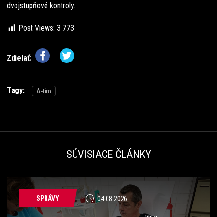
dvojstupňové kontroly.
Post Views:
3 773
Zdielať:
Tagy:
A-tím
SÚVISIACE ČLÁNKY
SPRÁVY
04.08.2026