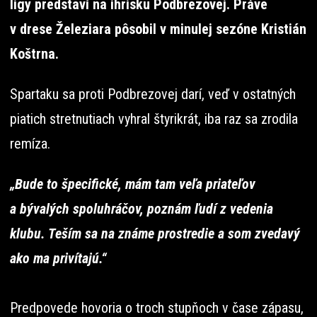
ligy predstaví na ihrisku Podbrezovej. Práve
v drese Železiara pôsobil v minulej sezóne Kristián
Koštrna.
Spartaku sa proti Podbrezovej darí, veď v ostatných
piatich stretnutiach vyhral štyrikrát, iba raz sa zrodila
remíza.
„Bude to špecifické, mám tam veľa priateľov
a bývalých spoluhráčov, poznám ľudí z vedenia
klubu. Teším sa na známe prostredie a som zvedavý
ako ma privítajú.“
Predpovede hovoria o troch stupňoch v čase zápasu,