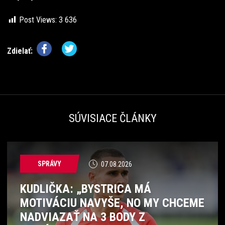
Post Views:
3 636
Zdielať:
SÚVISIACE ČLÁNKY
SPRÁVY
07.08.2026
KUDLIČKA: „BYSTRICA MÁ
MOTIVÁCIU NAVYŠE, NO MY CHCEME
NADVIAZAŤ NA 3 BODY Z