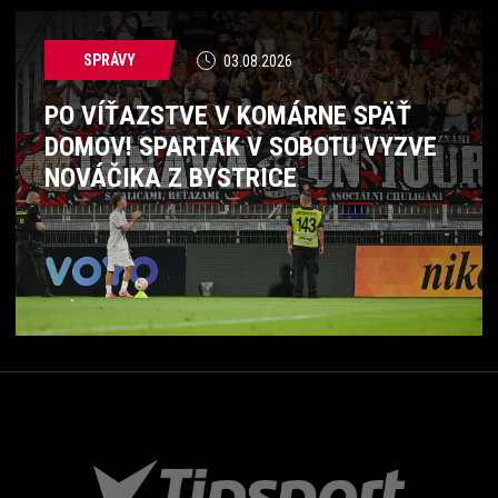
SPRÁVY
03.08.2026
PO VÍŤAZSTVE V KOMÁRNE SPÄŤ
DOMOV! SPARTAK V SOBOTU VYZVE
NOVÁČIKA Z BYSTRICE