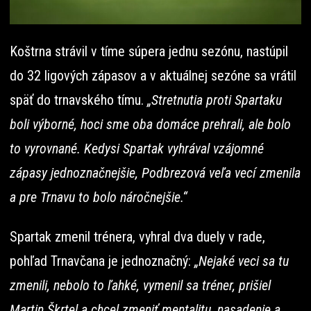
Koštrna strávil v tíme súpera jednu sezónu, nastúpil
do 32 ligových zápasov a v aktuálnej sezóne sa vrátil
späť do trnavského tímu.
„Stretnutia proti Spartaku
boli výborné, hoci sme oba domáce prehrali, ale bolo
to vyrovnané. Kedysi Spartak vyhrával vzájomné
zápasy jednoznačnejšie, Podbrezová veľa vecí zmenila
a pre Trnavu to bolo náročnejšie.“
Spartak zmenil trénera, vyhral dva duely v rade,
pohľad Trnavčana je jednoznačný:
„Nejaké veci sa tu
zmenili, nebolo to ľahké, vymenil sa tréner, prišiel
Martin Škrtel a chcel zmeniť mentalitu, nasadenie a