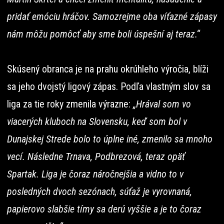
pridať emóciu hráčov. Samozrejme oba víťazné zápasy
nám môžu pomôcť aby sme boli úspešní aj teraz.“
Skúsený obranca je na prahu okrúhleho výročia, blíži
sa jeho dvojstý ligový zápas. Podľa vlastným slov sa
liga za tie roky zmenila výrazne:
„Hrával som vo
viacerých kluboch na Slovensku, keď som bol v
Dunajskej Strede bolo to úplne iné, zmenilo sa mnoho
vecí. Následne Trnava, Podbrezová, teraz opäť
Spartak. Liga je čoraz náročnejšia a vidno to v
posledných dvoch sezónach, súťaž je vyrovnaná,
papierovo slabšie tímy sa derú vyššie a je to čoraz