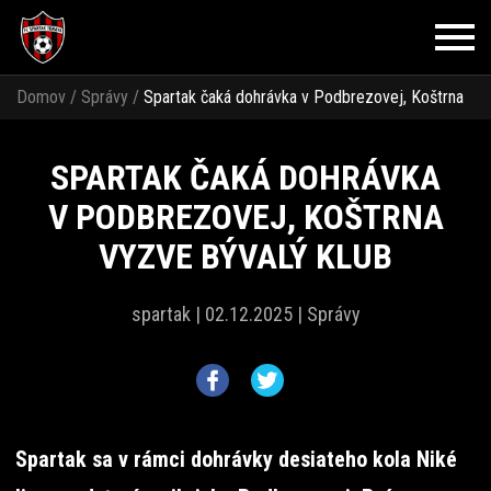
Domov
/
Správy
/
Spartak čaká dohrávka v Podbrezovej, Koštrna
vyzve bývalý klub
SPARTAK ČAKÁ DOHRÁVKA
V PODBREZOVEJ, KOŠTRNA
VYZVE BÝVALÝ KLUB
spartak |
02.12.2025 |
Správy
Spartak sa v rámci dohrávky desiateho kola Niké