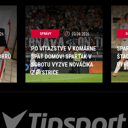
26
SPRÁVY
03.08.2026
S
PO VÍŤAZSTVE V KOMÁRNE
SPA
OBRÚ
SPÄŤ DOMOV! SPARTAK V
ŠTA
SOBOTU VYZVE NOVÁČIKA
VÝH
Z BYSTRICE