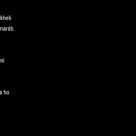
kheli
aráti.
ní
a ho