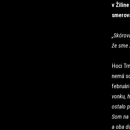
v Žilin
smerova
„Skórova
že sme z
Hoci Tr
nemá so
februári
vonku, 
ostalo 
Som na 
a oba du