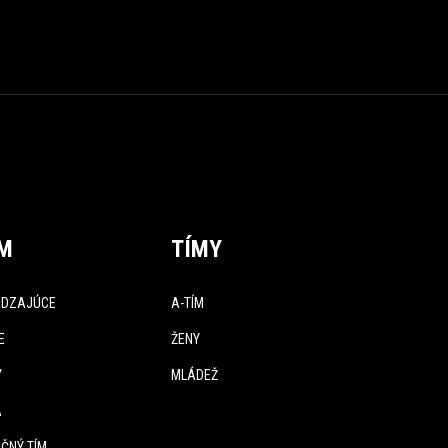
ÍM
TÍMY
DZAJÚCE
A-TÍM
E
ŽENY
Y
MLÁDEŽ
A
ČNÝ TÍM