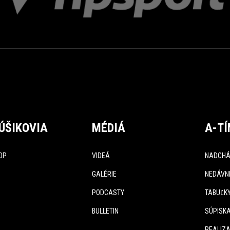
ÚŠIKOVIA
MÉDIÁ
A-T
OP
VIDEÁ
NADCHÁ
GALÉRIE
NEDÁVN
PODCASTY
TABUĽK
BULLETIN
SÚPISK
REALIZA