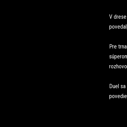
V drese 
povedal
Pre trna
súperom,
rozhovo
Duel sa
povedie 