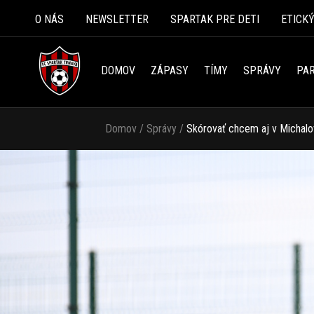
O NÁS
NEWSLETTER
SPARTAK PRE DETI
ETICK
DOMOV
ZÁPASY
TÍMY
SPRÁVY
PAR
Domov
/
Správy
/
Skórovať chcem aj v Michal