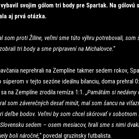
e vybavil svojim gólom tri body pre Spartak. Na gólovú 
la aj prvá otázka.
l som proti Žiline, veľmi sme túto výhru potrebovali, som 
obrali tri body a sme pripravení na Michalovce.“
navčania neprehrali na Zemplíne takmer sedem rokov, Spa
 súperom v tejto sezóne ideálnu bilanciu, doma prehral 0
 sa na Zemplíne zrodila remíza 1:1.
„Pamätám si nedávny 
hral som záverečných desať minút, mal som šancu na víťazn
pri deľbe bodov. Veľmi by som chcel skórovať v sobotnom
Slovensku sedem – osem mesiacov, hrali sme s nimi dvak
ely boli náročné,“
povedal gruzínsky futbalista.