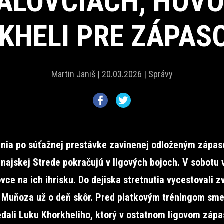
ALOVCIACH, HOVO
KHELI PRE ZÁ
Martin Janiš |
20.03.2026 |
Správy
nia po súťažnej prestávke zavinenej odloženým zápa
unajskej Strede pokračujú v ligových bojoch. V sobotu 
vce na ich ihrisku. Do dejiska stretnutia vycestovali z
 Muňoza už o deň skôr. Pred piatkovým tréningom sm
dali Luku Khorkheliho, ktorý v ostatnom ligovom zápa