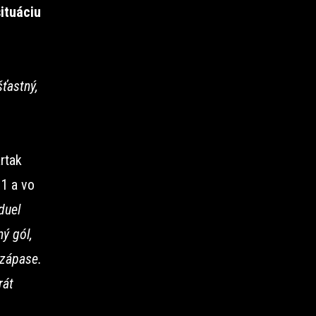
situáciu
šťastný,
rtak
:1 a vo
duel
ý gól,
 zápase.
rát