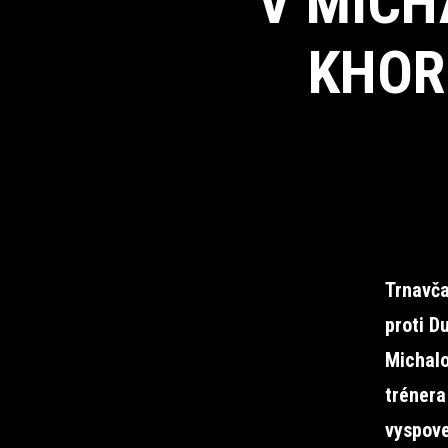
V MICH
KHOR
Trnavča
proti D
Michalo
trénera
vyspove