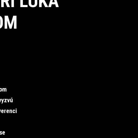
RÍ LUKA
PASOM
som
vyzvú
verenci
e
se