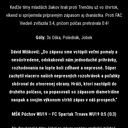
Keďže tímy mladších žiakov hrali proti Trenčínu už vo štvrtok,
víkend si spríjemnila prípravným zápasom aj dvanástka. Proti FAC
Viedeň zvíťazila 5:4, pričom polčas prehrávala 0:4!
Góly:
3x Oška, Polednák, Jobek
Dávid Miškovič: „Do zápasu sme vstúpili veľmi pomaly a
nesústredene, odskakovali nám jednoduché prihrávky,
rozhodovania na lopte boli zdĺhavé a nepresné. Súper
zachytil viacero našich nepresných rozohrávok a poľahky
skóroval do otvorenej obrany. Hráči, ktorí nastúpili do
druhého polčasu, sa popasovali so zápasom diametrálne
naopak a svojím výkonom strhli zápas v náš prospech.“
MŠK Púchov WU19 – FC Spartak Trnava WU19 0:5 (0:3)