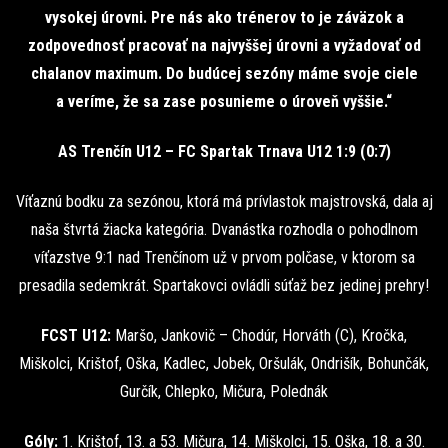
vysokej úrovni. Pre nás ako trénerov to je záväzok a
zodpovednosť pracovať na najvyššej úrovni a vyžadovať od
chalanov maximum. Do budúcej sezóny máme svoje ciele
a veríme, že sa zase posunieme o úroveň vyššie.“
AS Trenčín U12 – FC Spartak Trnava U12 1:9 (0:7)
Víťaznú bodku za sezónou, ktorá má prívlastok majstrovská, dala aj
naša štvrtá žiacka kategória. Dvanástka rozhodla o pohodlnom
víťazstve 9:1 nad Trenčínom už v prvom polčase, v ktorom sa
presadila sedemkrát. Spartakovci ovládli súťaž bez jedinej prehry!
FCST U12:
Maršo, Jankovič – Chodúr, Horváth (C), Kročka,
Miškolci, Krištof, Oška, Kadlec, Jobek, Oršulák, Ondrišík, Bohunčák,
Gurčík, Chlepko, Mičura, Polednák
Góly:
1. Krištof, 13. a 53. Mičura, 14. Miškolci, 15. Oška, 18. a 30.