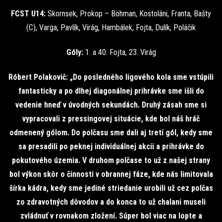
FCST U14:
Skornsek, Prokop – Böhman, Kostoláni, Franta, Bašty
(C), Varga, Pavlík, Virág, Hambálek, Fojta, Dulík, Poláčik
Góly:
1. a 40. Fojta, 23. Virág
Róbert Polakovič: „Do posledného ligového kola sme vstúpili
fantasticky a po dlhej diagonálnej prihrávke sme išli do
vedenie hneď v úvodných sekundách. Druhý zásah sme si
vypracovali z pressingovej situácie, kde bol náš hráč
odmenený gólom. Do polčasu sme dali aj tretí gól, kedy sme
sa presadili po peknej individuálnej akcii a prihrávke do
pokutového územia. V druhom polčase to už z našej strany
bol výkon skôr o činnosti v obrannej fáze, kde nás limitovala
šírka kádra, kedy sme jediné striedanie urobili už cez polčas
zo zdravotných dôvodov a do konca to už chalani museli
zvládnuť v rovnakom zložení. Súper bol viac na lopte a