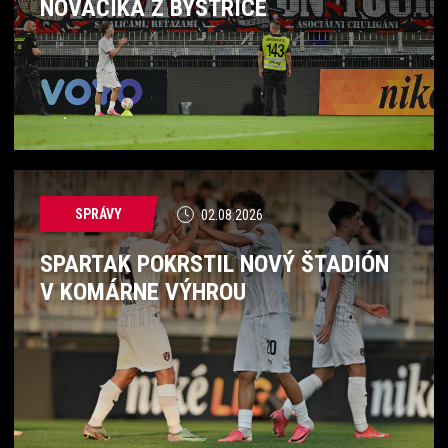
NOVÁČIKA Z BYSTRICE
SPRÁVY
02.08.2026
SPARTAK POKRSTIL NOVÝ ŠTADIÓN
V KOMÁRNE VÝHROU