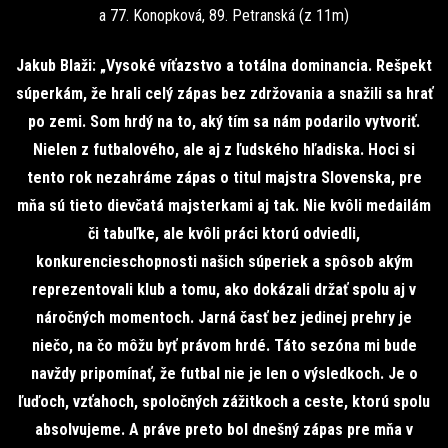
a 77. Konopková, 89. Petranská (z 11m)
Jakub Blaži: „Vysoké víťazstvo a totálna dominancia. Rešpekt
súperkám, že hrali celý zápas bez zdržovania a snažili sa hrať
po zemi. Som hrdý na to, aký tím sa nám podarilo vytvoriť.
Nielen z futbalového, ale aj z ľudského hľadiska. Hoci si
tento rok nezahráme zápas o titul majstra Slovenska, pre
mňa sú tieto dievčatá majsterkami aj tak. Nie kvôli medailám
či tabuľke, ale kvôli práci ktorú odviedli,
konkurencieschopnosti našich súperiek a spôsob akým
reprezentovali klub a tomu, ako dokázali držať spolu aj v
náročných momentoch. Jarná časť bez jedinej prehry je
niečo, na čo môžu byť právom hrdé. Táto sezóna mi bude
navždy pripomínať, že futbal nie je len o výsledkoch. Je o
ľuďoch, vzťahoch, spoločných zážitkoch a ceste, ktorú spolu
absolvujeme. A práve preto bol dnešný zápas pre mňa v