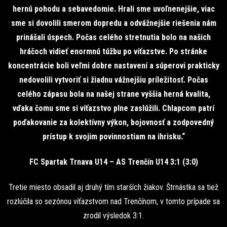
hernú pohodu a sebavedomie. Hrali sme uvoľnenejšie, viac
sme si dovolili smerom dopredu a odvážnejšie riešenia nám
prinášali úspech. Počas celého stretnutia bolo na našich
hráčoch vidieť enormnú túžbu po víťazstve. Po stránke
koncentrácie boli veľmi dobre nastavení a súperovi prakticky
nedovolili vytvoriť si žiadnu vážnejšiu príležitosť. Počas
celého zápasu bola na našej strane vyššia herná kvalita,
vďaka čomu sme si víťazstvo plne zaslúžili. Chlapcom patrí
poďakovanie za kolektívny výkon, bojovnosť a zodpovedný
prístup k svojim povinnostiam na ihrisku.“
FC Spartak Trnava U14 – AS Trenčín U14 3:1 (3:0)
Tretie miesto obsadil aj druhý tím starších žiakov. Štrnástka sa tiež
rozlúčila so sezónou víťazstvom nad Trenčínom, v tomto prípade sa
zrodil výsledok 3:1.