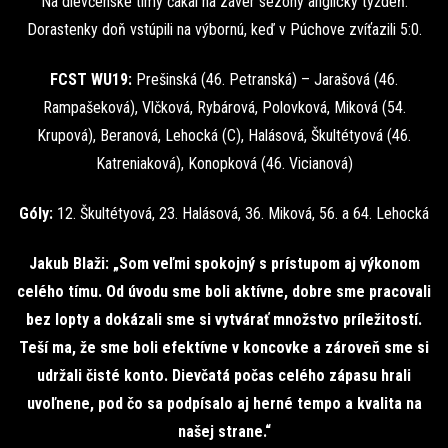
Na dievčenské tímy čakal na záver sezóny anglický týždeň.
Dorastenky doň vstúpili na výbornú, keď v Púchove zvíťazili 5:0.
FCST WU19:
Prešinská (46. Petranská) – Jarašová (46.
Rampašeková), Vlčková, Rybárová, Polovková, Miková (54.
Krupová), Beranová, Lehocká (C), Halásová, Škultétyová (46.
Katreniaková), Konopková (46. Vicianová)
Góly:
12. Škultétyová, 23. Halásová, 36. Miková, 56. a 64. Lehocká
Jakub Blaži: „Som veľmi spokojný s prístupom aj výkonom
celého tímu. Od úvodu sme boli aktívne, dobre sme pracovali
bez lopty a dokázali sme si vytvárať množstvo príležitostí.
Teší ma, že sme boli efektívne v koncovke a zároveň sme si
udržali čisté konto. Dievčatá počas celého zápasu hrali
uvoľnene, pod čo sa podpísalo aj herné tempo a kvalita na
našej strane.“