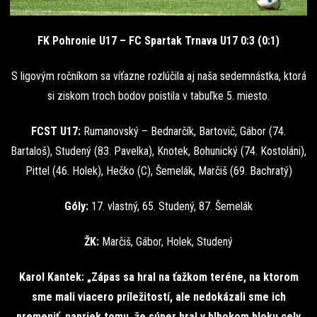
FK Pohronie U17 – FC Spartak Trnava U17 0:3 (0:1)
S ligovým ročníkom sa víťazne rozlúčila aj naša sedemnástka, ktorá
si ziskom troch bodov poistila v tabuľke 5. miesto.
FCST U17:
Rumanovský – Bednarčík, Bartovič, Gábor (74.
Bartaloš), Studený (83. Pavelka), Knotek, Bohunický (74. Kostoláni),
Pittel (46. Holek), Hečko (C), Šemelák, Marčiš (69. Bachratý)
Góly:
17. vlastný, 65. Studený, 87. Šemelák
ŽK:
Marčiš, Gábor, Holek, Studený
Karol Kantek: „Zápas sa hral na ťažkom teréne, na ktorom
sme mali viacero príležitostí, ale nedokázali sme ich
premeniť, napriek tomu, že súper hral v hlbokom bloku cely