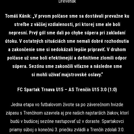
Drevenák
Tomáš Kánik: „V prvom polčase sme sa dostávali prevažne ku
streľbe z väčšej vzdialenosti, pri ktorej sme ale boli
nepresní. Prvý gól sme dali po chybe súpera pri zakladaní
útoku. V ostatných situáciách sme nemali dobré rozhodnutia
a zakončenie sme si nedokázali lepšie pripraviť. V druhom
polčase už sme boli efektívnejší a definitívne zlomili odpor
súpera. Sezónu sme zakončili víťazne a následne sme
si mohli užívať majstrovské oslavy.“
FC Spartak Trnava U15 – AS Trenčín U15 3:0 (1:0)
Jedna etapa vo futbalovom živote sa po záverečnom hvizde
zápasu s Trenčínom uzavrela aj pre našich najstarších žiakov, ktorí
budú v budúcej sezóne nastupovať už v doraste. Spartakovci
priamy súboj o konečnú 3. priečku zvládli a Trenčín zdolali 3:0.