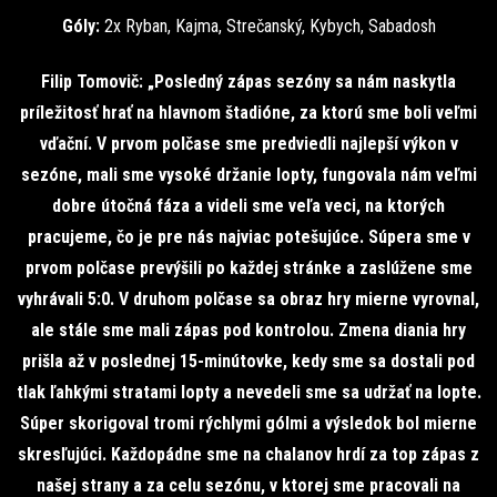
Góly:
2x Ryban, Kajma, Strečanský, Kybych, Sabadosh
Filip Tomovič: „Posledný zápas sezóny sa nám naskytla
príležitosť hrať na hlavnom štadióne, za ktorú sme boli veľmi
vďační. V prvom polčase sme predviedli najlepší výkon v
sezóne, mali sme vysoké držanie lopty, fungovala nám veľmi
dobre útočná fáza a videli sme veľa veci, na ktorých
pracujeme, čo je pre nás najviac potešujúce. Súpera sme v
prvom polčase prevýšili po každej stránke a zaslúžene sme
vyhrávali 5:0. V druhom polčase sa obraz hry mierne vyrovnal,
ale stále sme mali zápas pod kontrolou. Zmena diania hry
prišla až v poslednej 15-minútovke, kedy sme sa dostali pod
tlak ľahkými stratami lopty a nevedeli sme sa udržať na lopte.
Súper skorigoval tromi rýchlymi gólmi a výsledok bol mierne
skresľujúci. Každopádne sme na chalanov hrdí za top zápas z
našej strany a za celu sezónu, v ktorej sme pracovali na