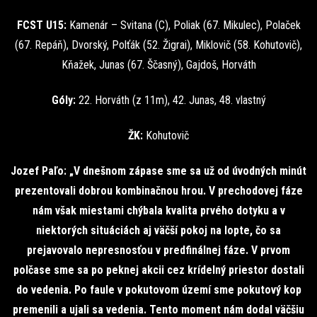
FCST U15:
Kamenár – Svitana (C), Poliak (67. Mikulec), Polaček
(67. Repáň), Dvorský, Polťák (52. Žigrai), Miklovič (58. Kohutovič),
Kňažek, Junas (67. Ščasný), Gajdoš, Horváth
Góly:
22. Horváth (z 11m), 42. Junas, 48. vlastný
ŽK:
Kohutovič
Jozef Paľo: „V dnešnom zápase sme sa už od úvodných minút
prezentovali dobrou kombinačnou hrou. V prechodovej fáze
nám však miestami chýbala kvalita prvého dotyku a v
niektorých situáciách aj väčší pokoj na lopte, čo sa
prejavovalo nepresnosťou v predfinálnej fáze. V prvom
polčase sme sa po peknej akcii cez krídelný priestor dostali
do vedenia. Po faule v pokutovom území sme pokutový kop
premenili a ujali sa vedenia. Tento moment nám dodal väčšiu