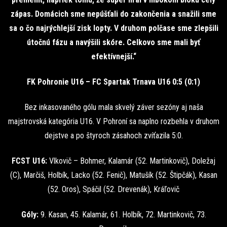
zápas. Domácich sme nepúšťali do zakončenia a snažili sme
sa o čo najrýchlejší zisk lopty. V druhom polčase sme zlepšili
útočnú fázu a navýšili skóre. Celkovo sme mali byť
efektívnejší.“
FK Pohronie U16 – FC Spartak Trnava U16 0:5 (0:1)
Bez inkasovaného gólu mala skvelý záver sezóny aj naša
majstrovská kategória U16. V Pohroní sa naplno rozbehla v druhom
dejstve a po štyroch zásahoch zvíťazila 5:0.
FCST U16:
Vlkovič – Bohmer, Kalamár (52. Martinkovič), Doležaj
(C), Marčiš, Holbík, Lacko (52. Fenič), Matušík (52. Štipčák), Kasan
(52. Oros), Spáčil (52. Drevenák), Kráľovič
Góly:
9. Kasan, 45. Kalamár, 61. Holbík, 72. Martinkovič, 73.