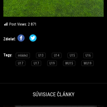
Post Views:
2 871
Zdielať:
Tagy:
mládež
U13
U14
U15
U16
U17
U17
U19
WU15
WU19
SÚVISIACE ČLÁNKY