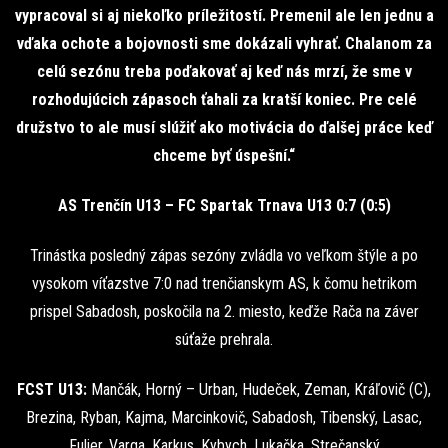
vypracoval si aj niekoľko príležitostí. Premenil ale len jednu a
vďaka ochote a bojovnosti sme dokázali vyhrať. Chalanom za
celú sezónu treba poďakovať aj keď nás mrzí, že sme v
rozhodujúcich zápasoch ťahali za kratší koniec. Pre celé
družstvo to ale musí slúžiť ako motivácia do ďalšej práce keď
chceme byť úspešní.“
AS Trenčín U13 – FC Spartak Trnava U13 0:7 (0:5)
Trinástka posledný zápas sezóny zvládla vo veľkom štýle a po
vysokom víťazstve 7:0 nad trenčianskym AS, k čomu hetrikom
prispel Sabadosh, poskočila na 2. miesto, keďže Rača na záver
súťaže prehrala.
FCST U13:
Mančák, Horný – Urban, Hudeček, Zeman, Kráľovič (C),
Brezina, Ryban, Kajma, Marcinkovič, Sabadosh, Tibenský, Lasac,
Fulier, Varga, Karkus, Kybych, Lukačka, Strečanský