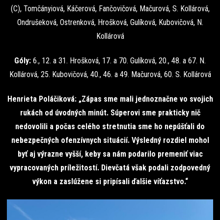
(C), Tomčányiová, Káčerová, Fančovičová, Mačurová, S. Kollárová,
Ondrušeková, Ostrenková, Hrošková, Gulíková, Kubovičová, N.
Kollárová
Góly:
6., 12. a 31. Hrošková, 17. a 70. Gulíková, 20., 48. a 67. N.
Kollárová, 25. Kubovičová, 40., 46. a 49. Mačurová, 60. S. Kollárová
Henrieta Poláčiková: „Zápas sme mali jednoznačne vo svojich
rukách od úvodných minút. Súperovi sme prakticky nič
nedovolili a počas celého stretnutia sme ho nepúšťali do
nebezpečných ofenzívnych situácií. Výsledný rozdiel mohol
byť aj výrazne vyšší, keby sa nám podarilo premeniť viac
vypracovaných príležitostí. Dievčatá však podali zodpovedný
výkon a zaslúžene si pripísali ďalšie víťazstvo.“