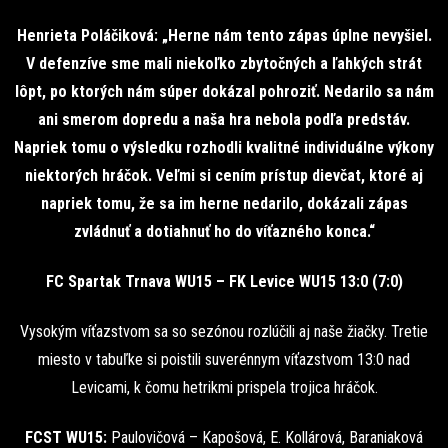
Henrieta Poláčiková: „Herne nám tento zápas úplne nevyšiel.
V defenzíve sme mali niekoľko zbytočných a ľahkých strát
lôpt, po ktorých nám súper dokázal pohroziť. Nedarilo sa nám
ani smerom dopredu a naša hra nebola podľa predstáv.
Napriek tomu o výsledku rozhodli kvalitné individuálne výkony
niektorých hráčok. Veľmi si cením prístup dievčat, ktoré aj
napriek tomu, že sa im herne nedarilo, dokázali zápas
zvládnuť a dotiahnuť ho do víťazného konca.“
FC Spartak Trnava WU15 – FK Levice WU15 13:0 (7:0)
Vysokým víťazstvom sa so sezónou rozlúčili aj naše žiačky. Tretie
miesto v tabuľke si poistili suverénnym víťazstvom 13:0 nad
Levicami, k čomu hetrikmi prispela trojica hráčok.
FCST WU15:
Paulovičová – Kapošová, E. Kollárová, Baraniaková