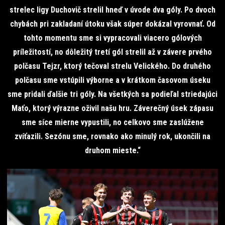
strelec ligy Duchovič strelil hneď v úvode dva góly. Po dvoch
chybách pri zakladaní útoku však súper dokázal vyrovnať. Od
tohto momentu sme si vypracovali viacero gólových
príležitostí, no dôležitý tretí gól strelil až v závere prvého
polčasu Tejzr, ktorý tečoval strelu Velického. Do druhého
polčasu sme vstúpili výborne a v krátkom časovom úseku
sme pridali ďalšie tri góly. Na všetkých sa podieľal striedajúci
Maťo, ktorý výrazne oživil našu hru. Záverečný úsek zápasu
sme síce mierne vypustili, no celkovo sme zaslúžene
zvíťazili. Sezónu sme, rovnako ako minulý rok, ukončili na
druhom mieste.“