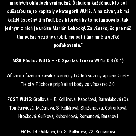
mnohých ohľadoch výnimočný. Ďakujem každému, kto bol
súčasťou tejto kapitoly v kategórii WU19. A na záver, ak má
každý úspešný tím ľudí, bez ktorých by to nefungovalo, tak
jedným z nich je určite Marián Lehocký. Za všetko, čo pre náš
tím počas sezóny urobil, mu patrí úprimné a veľké
poďakovanie.“
MŠK Púchov WU15 – FC Spartak Trnava WU15 0:3 (0:1)
Víťazným ťažením začali záverečný týždeň sezóny aj naše žiačky.
Tie si v Púchove pripísali tri body za víťazstvo 3:0.
FCST WU15:
Grellová – E. Kollárová, Kapošová, Baraniaková (C),
Tomčányiová, Mačurová, S. Kollárová, Strižencová, Ostrenková,
Hrošková, Gulíková, Kubovičová, Romanová, Baranová
Góly:
14. Gulíková, 66. S. Kollárová, 72. Romanová