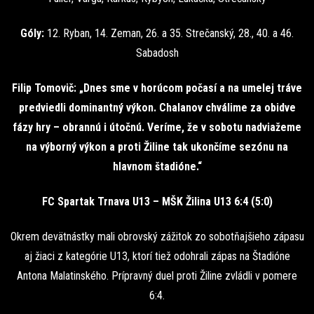
Góly:
12. Ryban, 14. Zeman, 26. a 35. Strečanský, 28., 40. a 46.
Sabadosh
Filip Tomovič: „Dnes sme v horúcom počasí a na umelej tráve
predviedli dominantný výkon. Chalanov chválime za obidve
fázy hry – obrannú i útočnú. Veríme, že v sobotu nadviažeme
na výborný výkon a proti Žiline tak ukončíme sezónu na
hlavnom štadióne.“
FC Spartak Trnava U13 – MŠK Žilina U13 6:4 (5:0)
Okrem devätnástky mali obrovský zážitok zo sobotňajšieho zápasu
aj žiaci z kategórie U13, ktorí tiež odohrali zápas na Štadióne
Antona Malatinského. Prípravný duel proti Žiline zvládli v pomere
6:4.