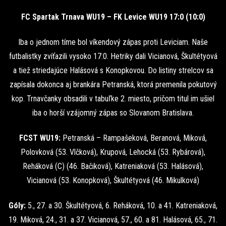
FC Spartak Trnava WU19 – FK Levice WU19 17:0 (10:0)
Iba o jednom tíme bol víkendový zápas proti Leviciam. Naše
futbalistky zvíťazili vysoko 17:0. Hetriky dali Vicianová, Škultétyová
a tiež striedajúce Halásová s Konopkovou. Do listiny strelcov sa
zapísala dokonca aj brankára Petranská, ktorá premenila pokutový
kop. Trnavčanky obsadili v tabuľke 2. miesto, pričom titul im ušiel
iba o horší vzájomný zápas so Slovanom Bratislava.
FCST WU19:
Petranská – Rampašeková, Beranová, Miková,
Polovková (53. Vlčková), Krupová, Lehocká (53. Rybárová),
Reháková (C) (46. Bačiková), Katreniaková (53. Halásová),
Vicianová (53. Konopková), Škultétyová (46. Mikulková)
Góly:
5., 27. a 30. Škultétyová, 6. Reháková, 10. a 41. Katreniaková,
19. Miková, 24., 31. a 37. Vicianová, 57., 60. a 81. Halásová, 65., 71.