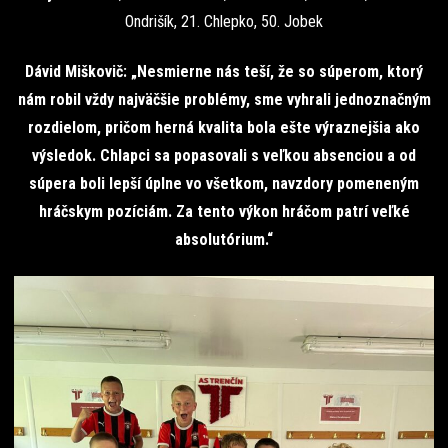
Ondrišík, 21. Chlepko, 50. Jobek
Dávid Miškovič: „Nesmierne nás teší, že so súperom, ktorý
nám robil vždy najväčšie problémy, sme vyhrali jednoznačným
rozdielom, pričom herná kvalita bola ešte výraznejšia ako
výsledok. Chlapci sa popasovali s veľkou absenciou a od
súpera boli lepší úplne vo všetkom, navzdory pomeneným
hráčskym pozíciám. Za tento výkon hráčom patrí veľké
absolutórium.“