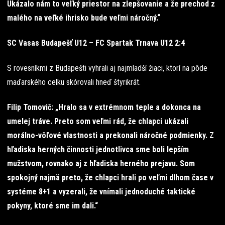
Ukázalo nám to veľký priestor na zlepšovanie a že prechod z
malého na veľké ihrisko bude veľmi náročný.“
SC Vasas Budapešť U12 – FC Spartak Trnava U12 2:4
S rovesníkmi z Budapešti vyhrali aj najmladší žiaci, ktorí na pôde
maďarského celku skórovali hneď štyrikrát.
Filip Tomovič: „Hralo sa v extrémnom teple a dokonca na
umelej tráve. Preto som veľmi rád, že chlapci ukázali
morálno-vôľové vlastnosti a prekonali náročné podmienky. Z
hľadiska herných činnosti jednotlivca sme boli lepším
mužstvom, rovnako aj z hľadiska herného prejavu. Som
spokojný najmä preto, že chlapci hrali po veľmi dlhom čase v
systéme 8+1 a vyzerali, že vnímali jednoduché taktické
pokyny, ktoré sme im dali.“