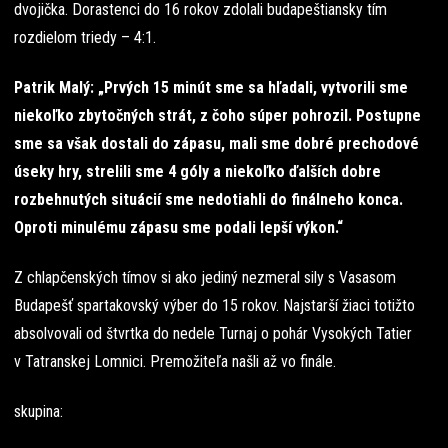
dvojička. Dorastenci do 16 rokov zdolali budapeštiansky tím
rozdielom triedy – 4:1.
Patrik Malý: „Prvých 15 minút sme sa hľadali, vytvorili sme
niekoľko zbytočných strát, z čoho súper pohrozil. Postupne
sme sa však dostali do zápasu, mali sme dobré prechodové
úseky hry, strelili sme 4 góly a niekoľko ďalších dobre
rozbehnutých situácií sme nedotiahli do finálneho konca.
Oproti minulému zápasu sme podali lepší výkon.“
Z chlapčenských tímov si ako jediný nezmeral sily s Vasasom
Budapešť spartakovský výber do 15 rokov. Najstarší žiaci totižto
absolvovali od štvrtka do nedele Turnaj o pohár Vysokých Tatier
v Tatranskej Lomnici. Premožiteľa našli až vo finále.
skupina: