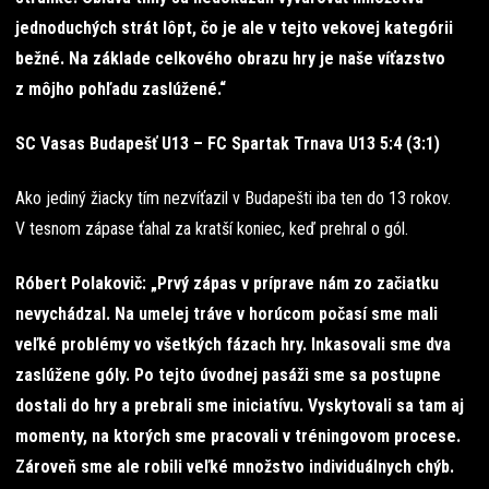
jednoduchých strát lôpt, čo je ale v tejto vekovej kategórii
bežné. Na základe celkového obrazu hry je naše víťazstvo
z môjho pohľadu zaslúžené.“
SC Vasas Budapešť U13 – FC Spartak Trnava U13 5:4 (3:1)
Ako jediný žiacky tím nezvíťazil v Budapešti iba ten do 13 rokov.
V tesnom zápase ťahal za kratší koniec, keď prehral o gól.
Róbert Polakovič: „Prvý zápas v príprave nám zo začiatku
nevychádzal. Na umelej tráve v horúcom počasí sme mali
veľké problémy vo všetkých fázach hry. Inkasovali sme dva
zaslúžene góly. Po tejto úvodnej pasáži sme sa postupne
dostali do hry a prebrali sme iniciatívu. Vyskytovali sa tam aj
momenty, na ktorých sme pracovali v tréningovom procese.
Zároveň sme ale robili veľké množstvo individuálnych chýb.