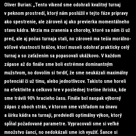
Oliver Burian: „Tento víkend sme odohrali kvalitný turnaj
v peknom prostredí, ktorý nám poslúžil v tejto fáze prípravy
ako spestrenie, ale zároveň aj ako previerka momentálneho
stavu kádra. Mrzia ma zranenia a choroby, ktoré sa nám či už
pred, ale aj počas turnaja stali, no zároveň ma tešia morálno-
vôľové vlastnosti hráčov, ktorí museli odohrať prakticky celý
turnaj a so zaťažením sa popasovali ukážkovo. V každom
zápase až do finále sme boli extrémne dominantným
mužstvom, no dovolím si tvrdiť, že sme neukázali maximálny
potenciál či už tímu, alebo jednotlivcov. Takisto sme horeli
na efektivite a celkovo hre v poslednej tretine ihriska, kde
sme trávili 90% hracieho času. Finále bol naopak výborný
zápas z oboch strán, v ktorom sme vzhľadom na únavu
a šírku kádra na turnaji, predviedli optimálny výkon, ktorý
spĺňal požadované parametre. Vypracovali sme si veľké
množstvo šancí, no nedokázali sme ich využiť. Šance si