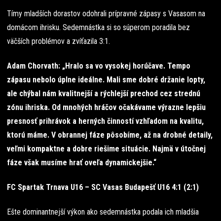
Tímy mladších dorastov odohrali prípravné zápasy s Vasasom na
domácom ihrisku. Sedemnástka si so súperom poradila bez
väčších problémov a zvíťazila 3:1.
Adam Chorvath: „Hralo sa vo vysokej horúčave. Tempo
zápasu nebolo úplne ideálne. Mali sme dobré držanie lopty,
ale chýbal nám kvalitnejší a rýchlejší prechod cez strednú
zónu ihriska. Od mnohých hráčov očakávame výrazne lepšiu
presnosť prihrávok a herných činností vzhľadom na kvalitu,
ktorú máme. V obrannej fáze pôsobíme, až na drobné detaily,
veľmi kompaktne a dobre riešime situácie. Najmä v útočnej
fáze však musíme hrať oveľa dynamickejšie.“
FC Spartak Trnava U16 – SC Vasas Budapešť U16 4:1 (2:1)
Ešte dominantnejší výkon ako sedemnástka podala ich mladšia