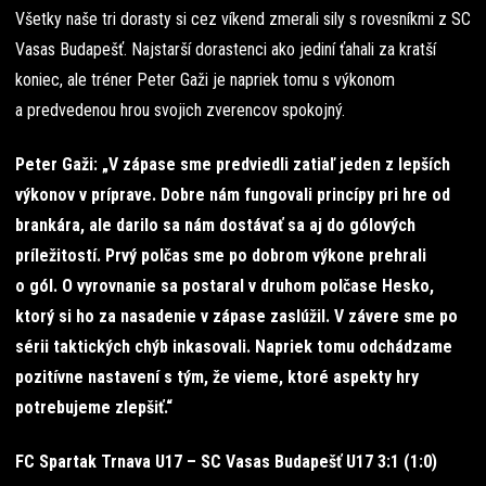
Všetky naše tri dorasty si cez víkend zmerali sily s rovesníkmi z SC
Vasas Budapešť. Najstarší dorastenci ako jediní ťahali za kratší
koniec, ale tréner Peter Gaži je napriek tomu s výkonom
a predvedenou hrou svojich zverencov spokojný.
Peter Gaži: „V zápase sme predviedli zatiaľ jeden z lepších
výkonov v príprave. Dobre nám fungovali princípy pri hre od
brankára, ale darilo sa nám dostávať sa aj do gólových
príležitostí. Prvý polčas sme po dobrom výkone prehrali
o gól. O vyrovnanie sa postaral v druhom polčase Hesko,
ktorý si ho za nasadenie v zápase zaslúžil. V závere sme po
sérii taktických chýb inkasovali. Napriek tomu odchádzame
pozitívne nastavení s tým, že vieme, ktoré aspekty hry
potrebujeme zlepšiť.“
FC Spartak Trnava U17 – SC Vasas Budapešť U17 3:1 (1:0)