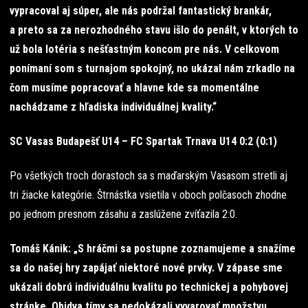
vypracoval aj súper, ale nás podržal fantastický brankár,
a preto sa za nerozhodného stavu išlo do penált, v ktorých to
už bola lotéria s nešťastným koncom pre nás. V celkovom
ponímaní som s turnajom spokojný, no ukázal nám zrkadlo na
čom musíme popracovať a hlavne kde sa momentálne
nachádzame z hľadiska individuálnej kvality.“
SC Vasas Budapešť U14 – FC Spartak Trnava U14 0:2 (0:1)
Po všetkých troch dorastoch sa s maďarským Vasasom stretli aj
tri žiacke kategórie. Štrnástka vsietila v oboch polčasoch zhodne
po jednom presnom zásahu a zaslúžene zvíťazila 2:0.
Tomáš Kánik: „
S hráčmi sa postupne zoznamujeme a snažíme
sa do našej hry zapájať niektoré nové prvky. V zápase sme
ukázali dobrú individuálnu kvalitu po technickej a pohybovej
stránke. Obidva tímy sa nedokázali vyvarovať množstvu