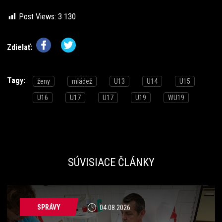
Post Views:
3 130
Zdielať:
Tagy:
ženy
mládež
U13
U14
U15
U16
U17
U17
U19
WU19
SÚVISIACE ČLÁNKY
SPRÁVY
04.08.2026