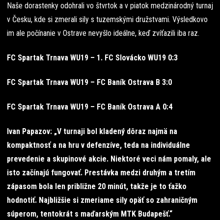
Naše dorastenky odohrali vo štvrtok a v piatok medzinárodný turnaj
v Česku, kde si zmerali sily s tuzemskými družstvami. Výsledkovo
im ale počínanie v Ostrave nevyšlo ideálne, keď zvíťazili iba raz.
FC Spartak Trnava WU19 – 1. FC Slovácko WU19 0:3
FC Spartak Trnava WU19 – FC Baník Ostrava B 3:0
FC Spartak Trnava WU19 – FC Baník Ostrava A 0:4
Ivan Papazov: „V turnaji bol kladený dôraz najmä na
kompaktnosť a na hru v defenzíve, teda na individuálne
prevedenie a skupinové akcie. Niektoré veci nám pomaly, ale
isto začínajú fungovať. Prestávka medzi druhým a tretím
zápasom bola len približne 20 minút, takže je to ťažko
hodnotiť. Najbližšie si zmeriame sily opäť so zahraničným
súperom, tentokrát s maďarským MTK Budapešť.“