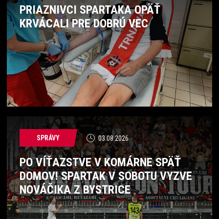
PRIAZNIVCI SPARTAKA OPÄŤ
KRVÁCALI PRE DOBRÚ VEC
SPRÁVY
03.08.2026
PO VÍŤAZSTVE V KOMÁRNE SPÄŤ
DOMOV! SPARTAK V SOBOTU VYZVE
NOVÁČIKA Z BYSTRICE