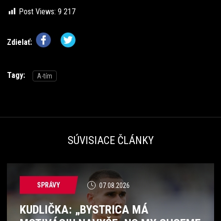
Post Views:
9 217
Zdielať:
Tagy:
A-tím
SÚVISIACE ČLÁNKY
SPRÁVY
07.08.2026
KUDLIČKA: „BYSTRICA MÁ