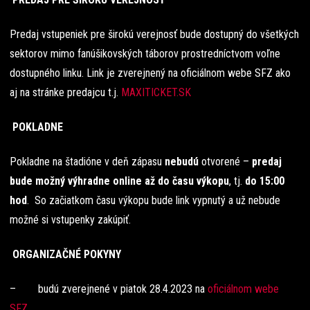
Predaj vstupeniek pre širokú verejnosť bude dostupný do všetkých
sektorov mimo fanúšikovských táborov prostredníctvom voľne
dostupného linku. Link je zverejnený na oficiálnom webe SFZ ako
aj na stránke predajcu t.j.
MAXITICKET.SK
POKLADNE
Pokladne na štadióne v deň zápasu
nebudú
otvorené –
predaj
bude možný výhradne online
až do času výkopu
, tj.
do 15:00
hod
. So začiatkom času výkopu bude link vypnutý a už nebude
možné si vstupenky zakúpiť.
ORGANIZAČNÉ POKYNY
– budú zverejnené v piatok 28.4.2023 na
oficiálnom webe
SFZ