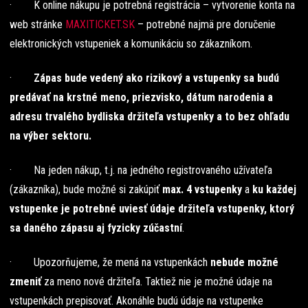
· K online nákupu je potrebná registrácia – vytvorenie konta na
web stránke
MAXITICKET.SK
– potrebné najmä pre doručenie
elektronických vstupeniek a komunikáciu so zákazníkom.
·
Zápas bude vedený ako rizikový a vstupenky sa budú
predávať na krstné meno, priezvisko, dátum narodenia a
adresu trvalého bydliska držiteľa vstupenky a to bez ohľadu
na výber sektoru.
· Na jeden nákup, t.j. na jedného registrovaného užívateľa
(zákazníka), bude možné si zakúpiť
max. 4 vstupenky
a
ku každej
vstupenke je potrebné uviesť údaje držiteľa vstupenky, ktorý
sa daného zápasu aj fyzicky zúčastní
.
· Upozorňujeme, že mená na vstupenkách
nebude možné
zmeniť
za meno nové držiteľa. Taktiež nie je možné údaje na
vstupenkách prepisovať. Akonáhle budú údaje na vstupenke