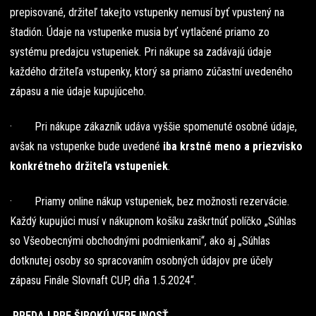
prepisované, držiteľ takejto vstupenky nemusí byť vpustený na
štadión. Údaje na vstupenke musia byť vytlačené priamo zo
systému predajcu vstupeniek. Pri nákupe sa zadávajú údaje
každého držiteľa vstupenky, ktorý sa priamo zúčastní uvedeného
zápasu a nie údaje kupujúceho.
· Pri nákupe zákazník udáva vyššie spomenuté osobné údaje,
avšak na vstupenke bude uvedené
iba krstné meno a priezvisko
konkrétneho držiteľa vstupeniek
.
· Priamy online nákup vstupeniek, bez možnosti rezervácie.
Každý kupujúci musí v nákupnom košíku zaškrtnúť políčko „Súhlas
so Všeobecnými obchodnými podmienkami“, ako aj „Súhlas
dotknutej osoby so spracovaním osobných údajov pre účely
zápasu Finále Slovnaft CUP, dňa 1.5.2024“.
PREDAJ PRE ŠIROKÚ VEREJNOSŤ