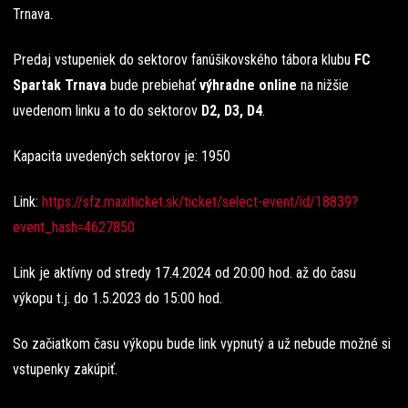
Trnava.
Predaj vstupeniek do sektorov fanúšikovského tábora klubu
FC
Spartak Trnava
bude prebiehať
výhradne online
na nižšie
uvedenom linku a to do sektorov
D2, D3, D4
.
Kapacita uvedených sektorov je: 1950
Link:
https://sfz.maxiticket.sk/ticket/select-event/id/18839?
event_hash=4627850
Link je aktívny od stredy 17.4.2024 od 20:00 hod. až do času
výkopu t.j. do 1.5.2023 do 15:00 hod.
So začiatkom času výkopu bude link vypnutý a už nebude možné si
vstupenky zakúpiť.