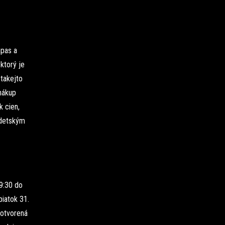
ápas a
ktorý je
 takejto
nákup
k cien,
 detským
9:30 do
piatok 31.
 otvorená