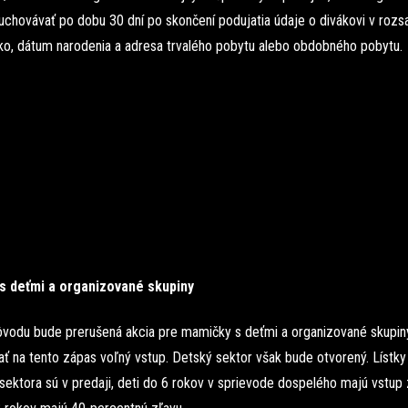
 uchovávať po dobu 30 dní po skončení podujatia údaje o divákovi v roz
sko, dátum narodenia a adresa trvalého pobytu alebo obdobného pobytu.
s deťmi a organizované skupiny
ôvodu bude prerušená akcia pre mamičky s deťmi a organizované skupiny
ť na tento zápas voľný vstup. Detský sektor však bude otvorený. Lístky
sektora sú v predaji, deti do 6 rokov v sprievode dospelého majú vstup