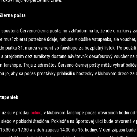
2 rokov majú 40-percentnú zľavu.
čierna pošta
 spustená Červeno-čierna pošta, no vzhľadom na to, že ide o rizikový z
r musí zbierať potrebné údaje, nebude v obálke vstupenka, ale voucher, 
o piatka 31. marca vymeniť vo fanshope za bezplatný lístok. Po použití
 a prejdením cez turnikety dostane návštevník desaťeurový voucher na 
m fanshope. Traja z adresátov Červeno-čiernej pošty môžu vyhrať balíče
u je, aby sa počas prestávky prihlásili u hostesky v klubovom drese za
stupeniek
 už sú v predaji
online
, v klubovom fanshope počas otváracích hodín od 
 alebo v pokladni štadióna. Pokladňa na Športovej ulici bude otvorená v 
15:30 do 17:30 a v deň zápasu 14:00 do 16. hodiny. V deň zápasu bude