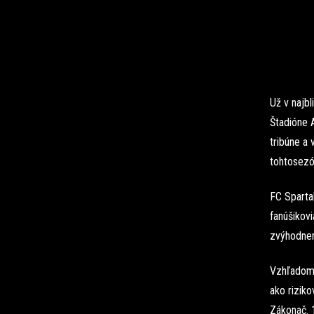
Už v najb
Štadióne 
tribúne a 
tohtosezó
FC Spartak
fanúšikovi
zvýhodnen
Vzhľadom 
ako rizik
Zákonač. 