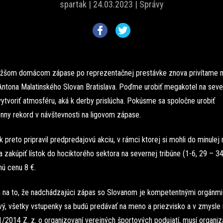
spartak |
24.03.2023 |
Správy
ližšom domácom zápase po reprezentačnej prestávke znova privítame 
Antona Malatinského Slovan Bratislava. Poďme urobiť megakotel na seve
vytvoriť atmosféru, aká k derby prislúcha. Pokúsme sa spoločne urobiť
nny rekord v návštevnosti na ligovom zápase.
 preto pripravil predpredajovú akciu, v rámci ktorej si mohli do minulej
a zakúpiť lístok do hociktorého sektora na severnej tribúne (1-6, 29 – 34
ú cenu 8 €.
na to, že nadchádzajúci zápas so Slovanom je kompetentnými orgánm
ový, všetky vstupenky sa budú predávať na meno a priezvisko a v zmysle
1/2014 Z. z. o organizovaní verejných športových podujatí, musí organiz