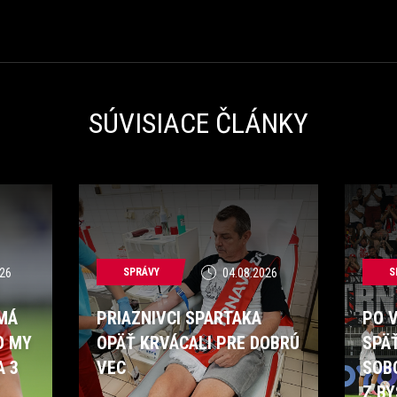
SÚVISIACE ČLÁNKY
26
SPRÁVY
04.08.2026
S
 MÁ
PRIAZNIVCI SPARTAKA
PO 
O MY
OPÄŤ KRVÁCALI PRE DOBRÚ
SPÄ
A 3
VEC
SOB
Z BY