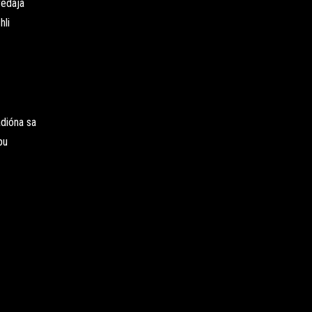
redaja
hli
adióna sa
pu