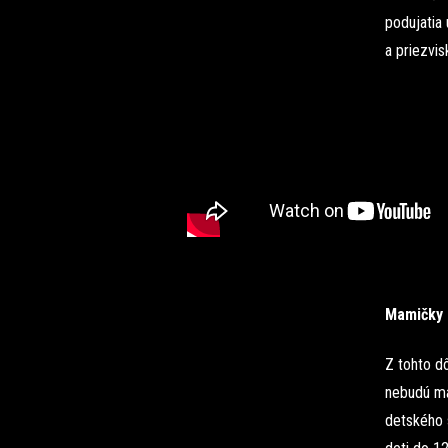
podujatia
a priezvi
Mamičky 
Z tohto d
nebudú ma
detského 