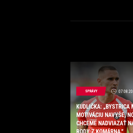
SPRÁVY
07.08.20
KUDLIČKA: „BYSTRICA
MOTIVÁCIU NAVYŠE, N
CHCEME NADVIAZAŤ N
BODY Z KOMÁRNA.“