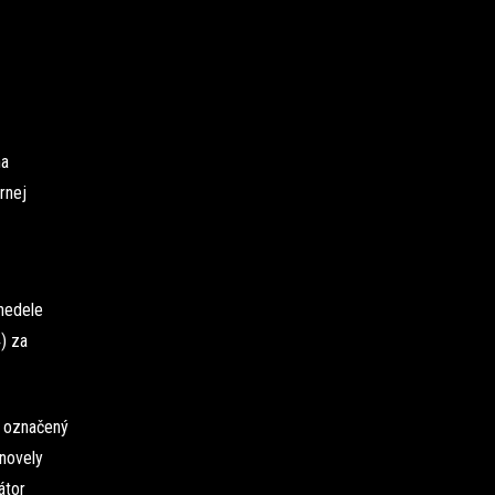
na
rnej
 nedele
) za
i označený
 novely
átor