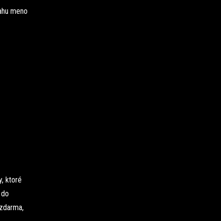
sahu meno
, ktoré
 do
 zdarma,