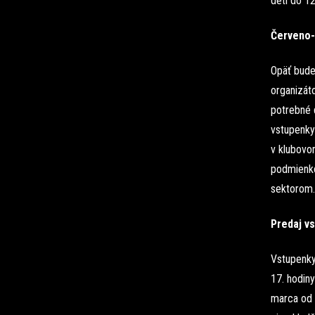
deti do 1
Červeno-
Opäť bude
organizáto
potrebné d
vstupenky
v klubovo
podmienko
sektorom.
Predaj v
Vstupenky
17. hodiny
marca od 