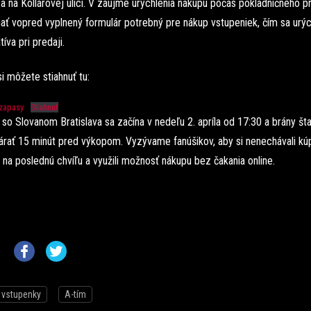
a na Kollárovej ulici. V záujme urýchlenia nákupu počas pokladničného p
ť vopred vyplnený formulár potrebný pre nákup vstupeniek, čím sa urýc
tíva pri predaji.
i môžete stiahnuť tu:
zapasy
Stiahnuť
 so Slovanom Bratislava sa začína v nedeľu 2. apríla od 17:30 a brány št
árať 15 minút pred výkopom. Vyzývame fanúšikov, aby si nenechávali kú
na poslednú chvíľu a využili možnosť nákupu bez čakania online.
vstupenky
A-tím