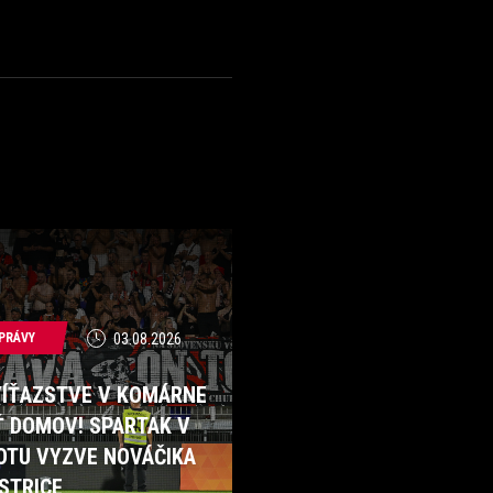
PRÁVY
03.08.2026
VÍŤAZSTVE V KOMÁRNE
Ť DOMOV! SPARTAK V
OTU VYZVE NOVÁČIKA
STRICE