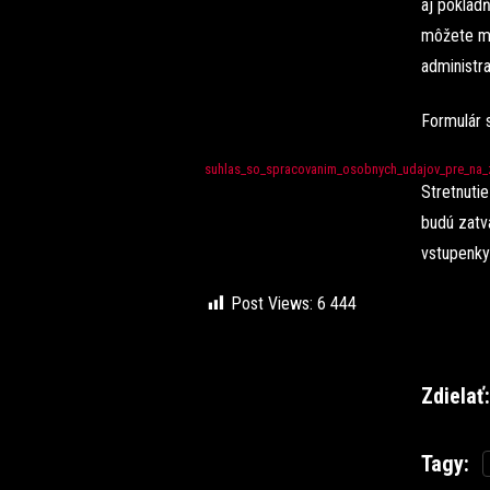
aj pokladň
môžete ma
administra
Formulár s
suhlas_so_spracovanim_osobnych_udajov_pre_na_
Stretnutie
budú zatv
vstupenky 
Post Views:
6 444
Zdielať:
Tagy: