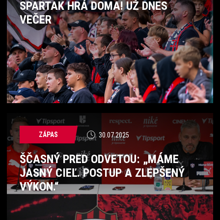
SPARTAK HRÁ DOMA! UŽ DNES
VEČER
ZÁPAS
30.07.2025
ŠČASNÝ PRED ODVETOU: „MÁME
JASNÝ CIEĽ. POSTUP A ZLEPŠENÝ
VÝKON.“