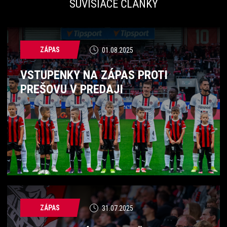
SÚVISIACE ČLÁNKY
ZÁPAS
01.08.2025
VSTUPENKY NA ZÁPAS PROTI
PREŠOVU V PREDAJI
ZÁPAS
31.07.2025