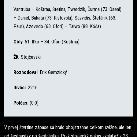
Vantruba – Koštrna, Štetina, Twardzik, Čurma (73. Oseni)
– Daniel, Bukata (73. Ristovski), Savvidis, Štefánik (63.
Paur), Azevedo (63. Ofori) – Taiwo (88. Kóša)
Góly
: 51. Iľko – 84. Ofori (Koštrna)
ŽK
: Stojčevski
Rozhodoval
: Erik Gemzický
Diváci
: 2216
Polčas:
(0:0)
V prvej štvrtine zápase sa hralo obojstranne celkom svižne, ale len
od šestnástky po šestnástku. Prvý strelecký pokus vyslal až v 23.