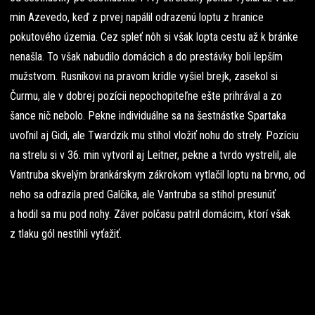
min Azevedo, keď z prvej napálil odrazenú loptu z hranice
pokutového územia. Cez spleť nôh si však lopta cestu až k bránke
nenašla. To však nabudilo domácich a do prestávky boli lepším
mužstvom. Rusníkovi na pravom krídle vyšiel brejk, zasekol si
Čurmu, ale v dobrej pozícii nepochopiteľne ešte prihrával a zo
šance nič nebolo. Pekne individuálne sa na šestnástke Spartaka
uvoľnil aj Gidi, ale Twardzik mu stihol vložiť nohu do strely. Pozíciu
na strelu si v 36. min vytvoril aj Leitner, pekne a tvrdo vystrelil, ale
Vantruba skvelým brankárskym zákrokom vytlačil loptu na brvno, od
neho sa odrazila pred Galčíka, ale Vantruba sa stihol presunúť
a hodil sa mu pod nohy. Záver polčasu patril domácim, ktorí však
z tlaku gól nestihli vyťažiť.