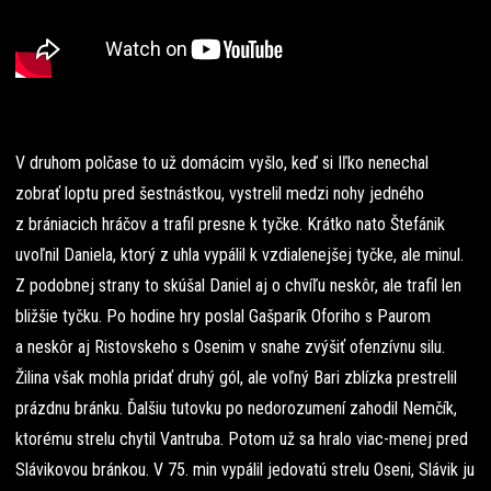
V druhom polčase to už domácim vyšlo, keď si Iľko nenechal
zobrať loptu pred šestnástkou, vystrelil medzi nohy jedného
z brániacich hráčov a trafil presne k tyčke. Krátko nato Štefánik
uvoľnil Daniela, ktorý z uhla vypálil k vzdialenejšej tyčke, ale minul.
Z podobnej strany to skúšal Daniel aj o chvíľu neskôr, ale trafil len
bližšie tyčku. Po hodine hry poslal Gašparík Oforiho s Paurom
a neskôr aj Ristovskeho s Osenim v snahe zvýšiť ofenzívnu silu.
Žilina však mohla pridať druhý gól, ale voľný Bari zblízka prestrelil
prázdnu bránku. Ďalšiu tutovku po nedorozumení zahodil Nemčík,
ktorému strelu chytil Vantruba. Potom už sa hralo viac-menej pred
Slávikovou bránkou. V 75. min vypálil jedovatú strelu Oseni, Slávik ju