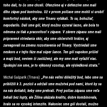
toho dali, to čo sme chceli. Ofenzívne aj v defenzíve sme mali
dlho zápas pod kontrolou. Už v prvom polčase sme mohli si urobiť
komfortný náskok, aby sme Trnavu vylákali. To sa, bohužiaľ,
nepodarilo. Dali sme gól, ktorý možno vyzeral lacno, ale bola to
odmena za tlak a pracovitosť v zápase. V závere zápasu sme mali
pripravené striedania skôr, aby sme občerstvili hráčov, aj
zareagovali na zmenu rozostavenia od Trnavy. Vystriedali sme
neskoro a v tejto fáze mal súper šance. Ten gól napokon prišiel
a majú bod, neviem či zaslúžený, ale my sme mali vyťažiť viac.
Spokojní nie sme, je to výkonný vzostup, ale výsledková strata.“
Michal Gašparík (Trnava):
„Pre nás veľmi dôležitý bod, lebo sme sa
priblížili k 3. pozícii a udržali sme mužstvá pod nami, ktoré by sa
na nás dotiahli, keby sme prehrali. Prvý polčas zápasu sme veľa
behali bez lopty, ale Žilina ukázala kvalitu, dobre kombinovala,
hralo sa vo vysokej intenzite. Nakoniec sme gól dostali, možno