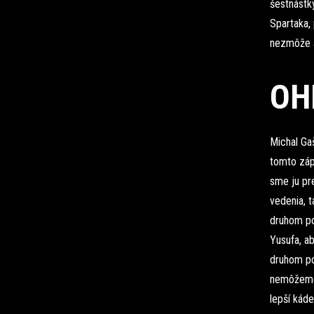
šestnástky
Spartaka, 
nezmôže a 
OH
Michal Ga
tomto zápa
sme ju pre
vedenia, t
druhom po
Yusufa, ab
druhom po
nemôžeme 
lepší káde