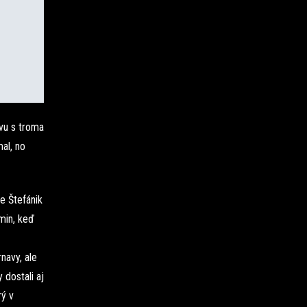
avu s troma
al, no
e Štefánik
 min, keď
navy, ale
 dostali aj
rý v