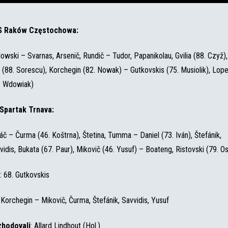
S Raków Częstochowa:
lowski – Svarnas, Arsenič, Rundič – Tudor, Papanikolau, Gvilia (88. Czyž),
 (88. Sorescu), Korchegin (82. Nowak) – Gutkovskis (75. Musiolik), Lop
. Wdowiak)
Spartak Trnava:
áč – Čurma (46. Koštrna), Štetina, Tumma – Daniel (73. Iván), Štefánik,
vidis, Bukata (67. Paur), Mikovič (46. Yusuf) – Boateng, Ristovski (79. Os
: 68. Gutkovskis
 Korchegin – Mikovič, Čurma, Štefánik, Savvidis, Yusuf
hodovali
: Allard Lindhout (Hol.)