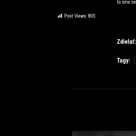
to sme neb
Post Views:
805
Zdielať:
Tagy: