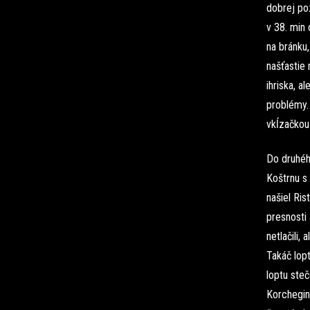
dobrej poz
v 38. min 
na bránku,
našťastie 
ihriska, 
problémy. 
vkĺzačkou 
Do druhého
Koštrnu s 
našiel Ris
presnosti 
netlačili,
Takáč lop
loptu ste
Korchegin,