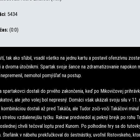
áci
: 5434
čas:
(0:0)
tí, tak ako sľúbil, vsadil všetko na jednu kartu a postavil ofenzívnu zost
 a dvoma útočníkmi. Spartak svoje šance na zdramatizovanie napokon m
 nepremenil, nemohol pomýšľať na postup.
a spartakovci dostali do prvého zakončenia, keď po Mikovičovej prihrávk
ukatovi, ale jeho volej bol nepresný. Domáci však ukázali svoju silu v 11.
kombináciou dostali až pred Takáča, ale Tudor zoči-voči Takáčovi minul
strelou vzdialenejšiu tyčku. Rakow predviedol aj pekný brejk po rohu Tr
slednej chvíli tečoval loptu pred Kunom. Po polhodine hry sa do tutovky
. Štefánik v nábehu prekľučkoval do šestnástky, uvoľnil Ristovskeho, kto