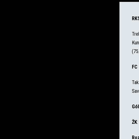
RK
Tre
Kun
(75
FC 
Tak
Sav
Gól
ŽK
:
Roz