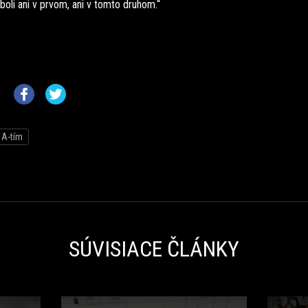
oli ani v prvom, ani v tomto druhom.“
A-tím
SÚVISIACE ČLÁNKY