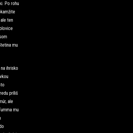
ki. Po rohu
 okamžite
ale ten
olovice
usom
Štetina mu
na ihrisko
ávkou
sto
edu príliš
múr, ale
e Tumma mu
m
 do