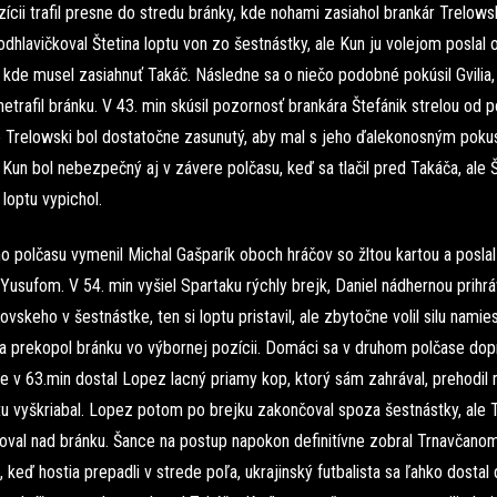
ícii trafil presne do stredu bránky, kde nohami zasiahol brankár Trelows
odhlavičkoval Štetina loptu von zo šestnástky, ale Kun ju volejom poslal
 kde musel zasiahnuť Takáč. Následne sa o niečo podobné pokúsil Gvilia, 
netrafil bránku. V 43. min skúsil pozornosť brankára Štefánik strelou od p
ale Trelowski bol dostatočne zasunutý, aby mal s jeho ďalekonosným pok
Kun bol nebezpečný aj v závere polčasu, keď sa tlačil pred Takáča, ale 
loptu vypichol.
 polčasu vymenil Michal Gašparík oboch hráčov so žltou kartou a poslal 
Yusufom. V 54. min vyšiel Spartaku rýchly brejk, Daniel nádhernou prihr
tovskeho v šestnástke, ten si loptu pristavil, ale zbytočne volil silu namie
a prekopol bránku vo výbornej pozícii. Domáci sa v druhom polčase dopr
 ale v 63.min dostal Lopez lacný priamy kop, ktorý sám zahrával, prehodil 
tu vyškriabal. Lopez potom po brejku zakončoval spoza šestnástky, al
čoval nad bránku. Šance na postup napokon definitívne zobral Trnavčano
 keď hostia prepadli v strede poľa, ukrajinský futbalista sa ľahko dostal