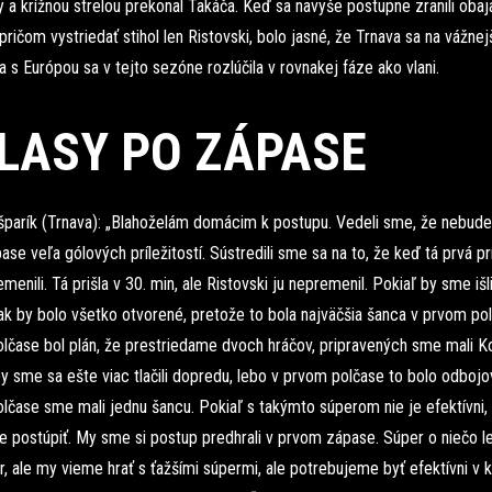
 a krížnou strelou prekonal Takáča. Keď sa navyše postupne zranili obaja
pričom vystriedať stihol len Ristovski, bolo jasné, že Trnava sa na vážnej
s Európou sa v tejto sezóne rozlúčila v rovnakej fáze ako vlani.
LASY PO ZÁPASE
šparík (Trnava): „Blahoželám domácim k postupu. Vedeli sme, že nebud
se veľa gólových príležitostí. Sústredili sme sa na to, že keď tá prvá pr
menili. Tá prišla v 30. min, ale Ristovski ju nepremenil. Pokiaľ by sme išl
ak by bolo všetko otvorené, pretože to bola najväčšia šanca v prvom po
lčase bol plán, že prestriedame dvoch hráčov, pripravených sme mali K
y sme sa ešte viac tlačili dopredu, lebo v prvom polčase to bolo odbojo
lčase sme mali jednu šancu. Pokiaľ s takýmto súperom nie je efektívni, 
postúpiť. My sme si postup predhrali v prvom zápase. Súper o niečo le
r, ale my vieme hrať s ťažšími súpermi, ale potrebujeme byť efektívni v