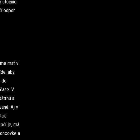
 útočníci
ší odpor
eme mať v
íde, aby
i do
lčase. V
oštrnu a
vané. Aj v
tak
pší je, má
 koncovke a