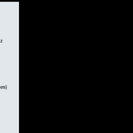
ez
eni)