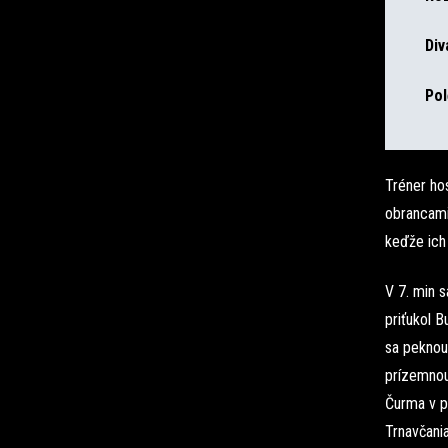
Div
Pol
Tréner hos
obrancami
keďže ich
V 7. min s
priťukol B
sa peknou 
prízemnou 
Čurma v po
Trnavčania