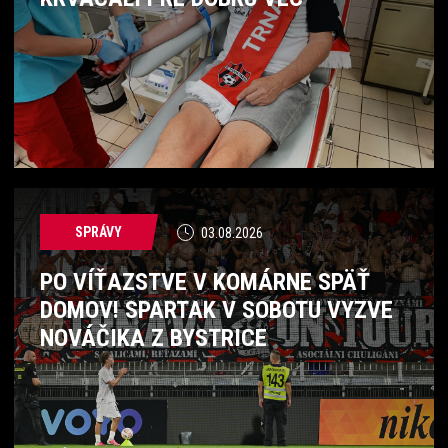
SPRÁVY
03.08.2026
PO VÍŤAZSTVE V KOMÁRNE SPÄŤ
DOMOV! SPARTAK V SOBOTU VYZVE
NOVÁČIKA Z BYSTRICE