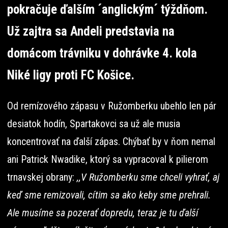
pokračuje ďalším ´anglickým´ týždňom.
Už zajtra sa Andeli predstavia na
domácom trávniku v dohrávke 4. kola
Niké ligy proti FC Košice.
Od remízového zápasu v Ružomberku ubehlo len pár
desiatok hodín, Spartakovci sa už ale musia
koncentrovať na ďalší zápas. Chýbať by v ňom nemal
ani Patrick Nwadike, ktorý sa vypracoval k pilierom
trnavskej obrany:
,,V Ružomberku sme chceli vyhrať, aj
keď sme remizovali, cítim sa ako keby sme prehrali.
Ale musíme sa pozerať dopredu, teraz je tu ďalší