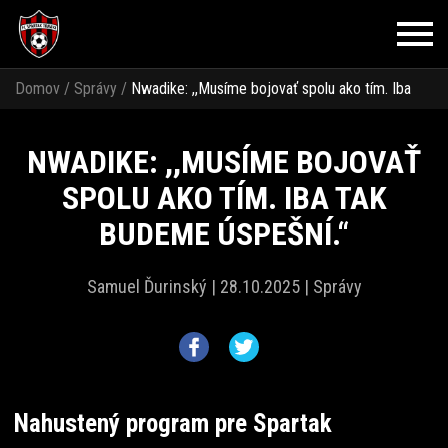
Domov
/
Správy
/
Nwadike: ,,Musíme bojovať spolu ako tím. Iba
tak budeme úspešní.“
NWADIKE: ,,MUSÍME BOJOVAŤ
SPOLU AKO TÍM. IBA TAK
BUDEME ÚSPEŠNÍ.“
Samuel Ďurinský |
28.10.2025 |
Správy
Nahustený program pre Spartak