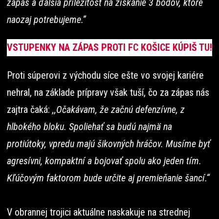
zápas a ďalšia príležitosť na získanie 3 bodov, ktoré
naozaj potrebujeme.“
VSTUPENKY NA ZÁPAS PROTI FC KOŠICE KÚPIŠ TU!
Proti súperovi z východu síce ešte vo svojej kariére
nehral, na základe prípravy však tuší, čo za zápas nás
zajtra čaká:
,,Očakávam, že začnú defenzívne, z
hlbokého bloku. Spoliehať sa budú najmä na
protiútoky, vpredu majú šikovných hráčov. Musíme byť
agresívni, kompaktní a bojovať spolu ako jeden tím.
Kľúčovým faktorom bude určite aj premieňanie šancí.“
V obrannej trojici aktuálne naskakuje na strednej