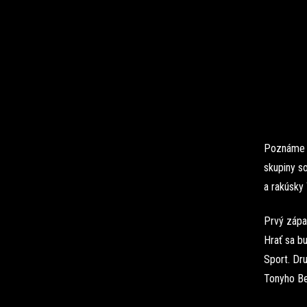
Poznáme u
skupiny s
a rakúsky 
Prvý zápas
Hrať sa b
Sport. Dru
Tonyho Be