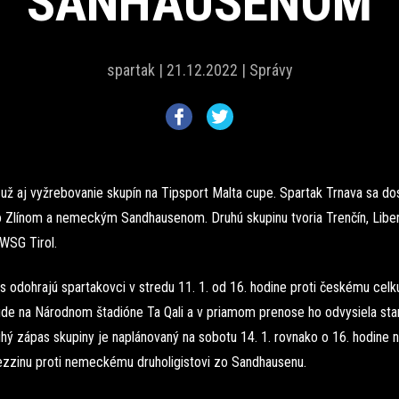
SANHAUSENOM
spartak |
21.12.2022 |
Správy
ž aj vyžrebovanie skupín na Tipsport Malta cupe. Spartak Trnava sa dos
o Zlínom a nemeckým Sandhausenom. Druhú skupinu tvoria Trenčín, Libe
WSG Tirol.
 odohrajú spartakovci v stredu 11. 1. od 16. hodine proti českému celku
ude na Národnom štadióne Ta Qali a v priamom prenose ho odvysiela sta
hý zápas skupiny je naplánovaný na sobotu 14. 1. rovnako o 16. hodine 
zzinu proti nemeckému druholigistovi zo Sandhausenu.