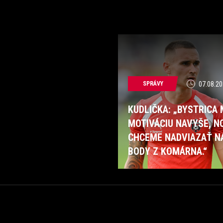
SPRÁVY
07.08.20
KUDLIČKA: „BYSTRICA
MOTIVÁCIU NAVYŠE, N
CHCEME NADVIAZAŤ N
BODY Z KOMÁRNA.“