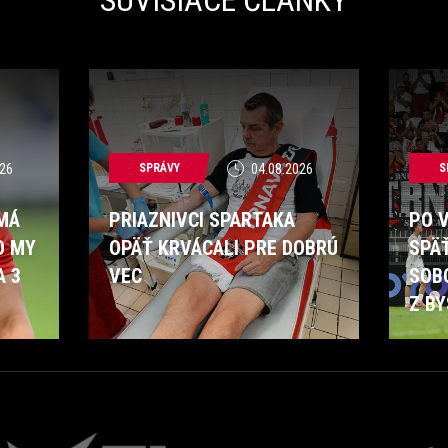
26
SPRÁVY
04.08.2026
S
 MÁ
PRIAZNIVCI SPARTAKA
PO 
O MY
OPÄŤ KRVÁCALI PRE DOBRÚ
SPÄ
A 3
VEC
SOB
Z BY