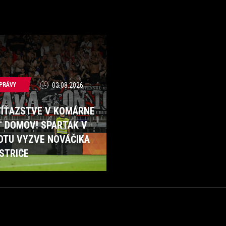
PRÁVY
03.08.2026
VÍŤAZSTVE V KOMÁRNE
Ť DOMOV! SPARTAK V
OTU VYZVE NOVÁČIKA
STRICE