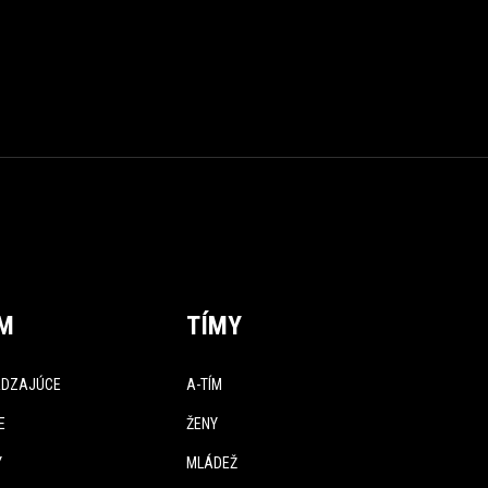
ÍM
TÍMY
DZAJÚCE
A-TÍM
E
ŽENY
Y
MLÁDEŽ