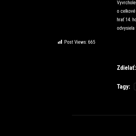
Vyvrcholen
o celkové 
hrať 14. h
odvysiela
Post Views:
665
Zdielať:
Tagy: