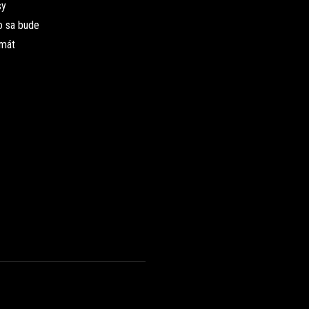
sy
to sa bude
imát