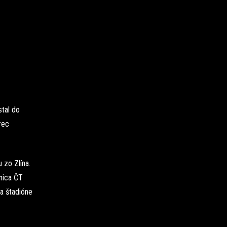
tal do
rec
 zo Zlína.
nica ČT
na štadióne