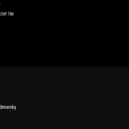
A
ČNÝ TÍM
E
dmienky