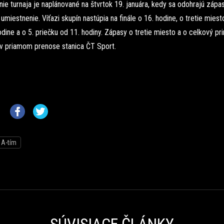
ie turnaja je naplánované na štvrtok 19. januára, kedy sa odohrajú zápa
umiestnenie. Víťazi skupín nastúpia na finále o 16. hodine, o tretie mies
odine a o 5. priečku od 11. hodiny. Zápasy o tretie miesto a o celkový pr
 v priamom prenose stanica ČT Sport.
A-tím
SÚVISIACE ČLÁNKY