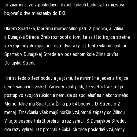
to znamená, že v posledných dvoch kolách budú až tri mužstvá
bojovať o dve miestenky do EKL.
Okrem Spartaka, ktorému momentálne patrí 2. priečka, aj Žilina
a Dunajská Streda. Žreb rozhodol o tom, že sa táto trojica stretne
vo vzájomných zápasoch ešte dva razy. Už tento víkend nastúpi
Spartak v Dunajskej Strede a v poslednom kole Žilina privíta
Dunajskú Stredu.
Hrá sa teda o šesť bodov a je jasné, že minimálne jeden z trojice
nemá šancu ich získať. Zároveň však platí, že všetci traja majú
postup vo svojich rukách a nemusia sa spoliehať na niekoho iného.
Momentálne má Spartak a Žilina po 54 bodov a D. Streda o 2
menej. Trnavčania však majú horšie vzájomné zápasy so Žilinou.
V tejto sezóne trikrát prehrali a raz vyhrali. S Dunajskou Stredou
dva razy vyhrali, raz prehrali a čaká ich teda posledný vzájomný