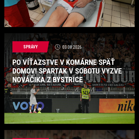
SPRÁVY
03.08.2026
PO VÍŤAZSTVE V KOMÁRNE SPÄŤ
DOMOV! SPARTAK V SOBOTU VYZVE
NOVÁČIKA Z BYSTRICE