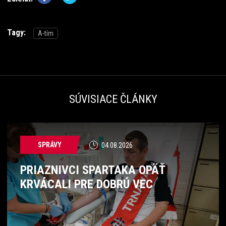
Tagy:
A-tím
SÚVISIACE ČLÁNKY
SPRÁVY
04.08.2026
PRIAZNIVCI SPARTAKA OPÄŤ
KRVÁCALI PRE DOBRÚ VEC