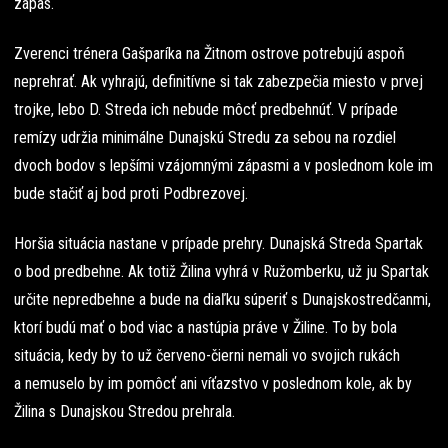
zápas.
Zverenci trénera Gašparíka na Žitnom ostrove potrebujú aspoň
neprehrať. Ak vyhrajú, definitívne si tak zabezpečia miesto v prvej
trojke, lebo D. Streda ich nebude môcť predbehnúť. V prípade
remízy udržia minimálne Dunajskú Stredu za sebou na rozdiel
dvoch bodov s lepšími vzájomnými zápasmi a v poslednom kole im
bude stačiť aj bod proti Podbrezovej.
Horšia situácia nastane v prípade prehry. Dunajská Streda Spartak
o bod predbehne. Ak totiž Žilina vyhrá v Ružomberku, už ju Spartak
určite nepredbehne a bude na diaľku súperiť s Dunajskostredčanmi,
ktorí budú mať o bod viac a nastúpia práve v Žiline. To by bola
situácia, kedy by to už červeno-čierni nemali vo svojich rukách
a nemuselo by im pomôcť ani víťazstvo v poslednom kole, ak by
Žilina s Dunajskou Stredou prehrala.