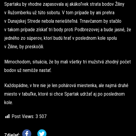
Spartaku by vhodne zapasovala aj akákoľvek strata bodov Žiliny
v Ružomberku už túto sobotu. V tom prípade by ani prehra
v Dunajskej Strede nebola neriešiteľná. Trnavčanom by stačilo
v takom prípade získať tri body proti Podbrezovej a bude jasné, že
jedného zo súperov, ktorí budú hrať v poslednom kole spolu
v Žiline, by preskočili.
Mimochodom, situácia, že by mali všetky tri mužstvá zhodný počet
bodov už nemôže nastať.
Každopádne, v hre nie je len pohárová miestenka, ale najmä druhé
miesto v tabuľke, ktoré si chce Spartak udržať aj po poslednom
kole.
Post Views:
3 507
Zdielať: