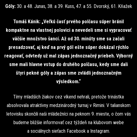
Góly:
30. a 48. Junas, 38. a 39. Kuss, 47. a 55. Dvorský, 61. Kňažek
Tomáš Kánik:
„Veľkú časť prvého polčasu súper bránil
kompaktne na vlastnej polovici a nevedeli sme si vypracovať
väčšie množstvo šancí. Až od 30. minúty sme sa začali
presadzovať, aj keď na prvý gól ešte súper dokázal rýchlo
reagovať, odvtedy už mal zápas jednoznačný priebeh. Výborný
sme mali hlavne vstup do druhého polčasu, kedy sme dali
štyri pekné góly a zápas sme zvládli jednoznačným
výsledkom.“
Tímy mladších žiakov cez víkend nehrali, pretože trinástka
absolvovala atraktívny medzinárodný turnaj v Rimini. V talianskom
letovisku skončili naši mládežníci na peknom 9. mieste, o čom vás
budeme bližšie informovať cez týždeň na klubovom webe
a sociálnych sieťach Facebook a Instagram.