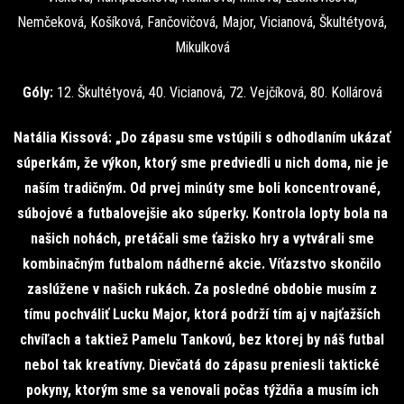
Nemčeková, Košíková, Fančovičová, Major, Vicianová, Škultétyová,
Mikulková
Góly:
12. Škultétyová, 40. Vicianová, 72. Vejčíková, 80. Kollárová
Natália Kissová: „Do zápasu sme vstúpili s odhodlaním ukázať
súperkám, že výkon, ktorý sme predviedli u nich doma, nie je
naším tradičným. Od prvej minúty sme boli koncentrované,
súbojové a futbalovejšie ako súperky. Kontrola lopty bola na
našich nohách, pretáčali sme ťažisko hry a vytvárali sme
kombinačným futbalom nádherné akcie. Víťazstvo skončilo
zaslúžene v našich rukách. Za posledné obdobie musím z
tímu pochváliť Lucku Major, ktorá podrží tím aj v najťažších
chvíľach a taktiež Pamelu Tankovú, bez ktorej by náš futbal
nebol tak kreatívny. Dievčatá do zápasu preniesli taktické
pokyny, ktorým sme sa venovali počas týždňa a musím ich