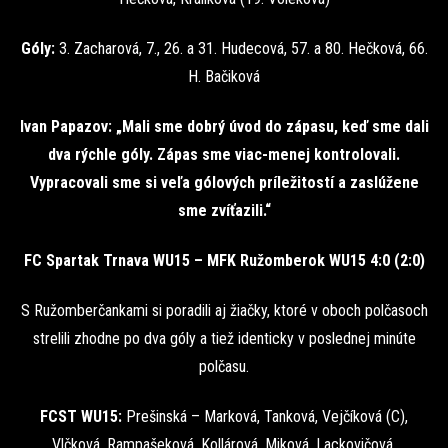
Góly:
3. Zacharová, 7., 26. a 31. Hudecová, 57. a 80. Hečková, 66.
H. Bačiková
Ivan Papazov: „Mali sme dobrý úvod do zápasu, keď sme dali
dva rýchle góly. Zápas sme viac-menej kontrolovali.
Vypracovali sme si veľa gólových príležitostí a zaslúžene
sme zvíťazili.“
FC Spartak Trnava WU15 – MFK Ružomberok WU15 4:0 (2:0)
S Ružomberčankami si poradili aj žiačky, ktoré v oboch polčasoch
strelili zhodne po dva góly a tiež identicky v poslednej minúte
polčasu.
FCST WU15:
Prešinská – Marková, Tanková, Vejčíková (C),
Vlčková, Rampašeková, Kollárová, Miková, Lackovičová,