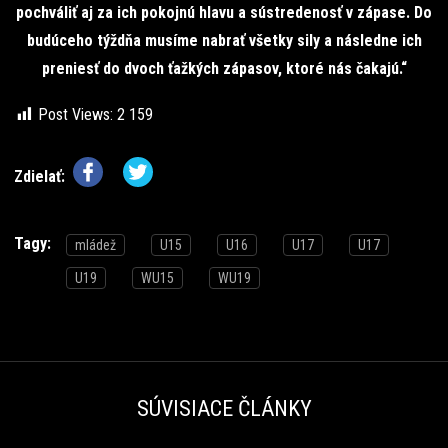
pochváliť aj za ich pokojnú hlavu a sústredenosť v zápase. Do
budúceho týždňa musíme nabrať všetky sily a následne ich
preniesť do dvoch ťažkých zápasov, ktoré nás čakajú.“
Post Views:
2 159
Zdielať:
Tagy:
mládež
U15
U16
U17
U17
U19
WU15
WU19
SÚVISIACE ČLÁNKY