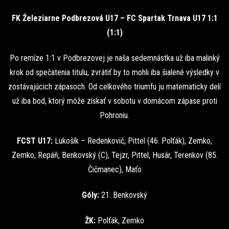
FK Železiarne Podbrezová U17 – FC Spartak Trnava U17 1:1
(1:1)
Po remíze 1:1 v Podbrezovej je naša sedemnástka už iba malinký
krok od spečatenia titulu, zvrátiť by to mohli iba šialené výsledky v
zostávajúcich zápasoch. Od celkového triumfu ju matematicky delí
už iba bod, ktorý môže získať v sobotu v domácom zápase proti
Pohroniu.
FCST U17:
Lukošík – Redenkovič, Pittel (46. Polťák), Zemko,
Zemko, Repáň, Benkovský (C), Tejzr, Pittel, Husár, Terenkov (85.
Čičmanec), Maťo
Góly:
21. Benkovský
ŽK:
Polťák, Zemko