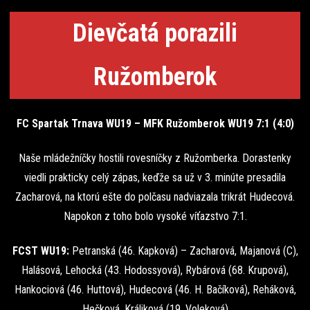
Dievčatá porazili
Ružomberok
FC Spartak Trnava WU19 – MFK Ružomberok WU19 7:1 (4:0)
Naše mládežníčky hostili rovesníčky z Ružomberka. Dorastenky
viedli prakticky celý zápas, keďže sa už v 3. minúte presadila
Zacharová, na ktorú ešte do polčasu nadviazala trikrát Hudecová.
Napokon z toho bolo vysoké víťazstvo 7:1.
FCST WU19:
Petranská (46. Kapková) – Zacharová, Majanová (C),
Halásová, Lehocká (43. Hodossyová), Rybárová (68. Krupová),
Hankociová (46. Huttová), Hudecová (46. H. Bačíková), Reháková,
Hečková, Králiková (19. Voleková)