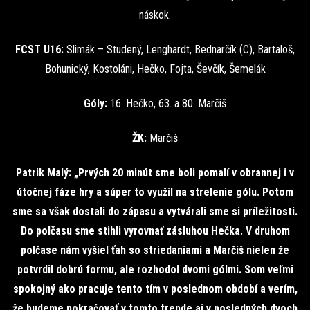
náskok.
FCST U16:
Slimák – Studený, Lenghardt, Bednarčík (C), Bartaloš,
Bohunický, Kostoláni, Hečko, Fojta, Ševčík, Šemelák
Góly:
16. Hečko, 63. a 80. Marčiš
ŽK:
Marčiš
Patrik Malý: „Prvých 20 minút sme boli pomalí v obrannej i v
útočnej fáze hry a súper to využil na strelenie gólu. Potom
sme sa však dostali do zápasu a vytvárali sme si príležitosti.
Do polčasu sme stihli vyrovnať zásluhou Hečka. V druhom
polčase nám vyšiel ťah so striedaniami a Marčiš nielen že
potvrdil dobrú formu, ale rozhodol dvomi gólmi. Som veľmi
spokojný ako pracuje tento tím v poslednom období a verím,
že budeme pokračovať v tomto trende aj v posledných dvoch