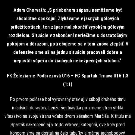
Adam Chorvath: „S priebehom zápasu nemôžeme byť
absolútne spokojní. Zlyhávame v jasných gólových
príležitostiach, ten zápas mal skončiť vysokým gólovým
rozdielom. Situácie v zakončení neriešime s dostatočným
pokojom a dôrazom, potrebujeme sa v tom znova zlepšiť. V
defenzíve sme až na jednu situáciu pracovali dobre a
nepustili súpera do žiadnych nebezpečných situácií.“
FK Železiarne Podbrezová U16 – FC Spartak Trnava U16 1:3
(1:1)
Po prvom polčase bol vyrovnaný stav aj v súboji druhého tímu
mladších dorastov. Lenže šestnástka po zmene strán strhla
víťazstvo na svoju stranu vďaka dvom zásahom Marčiša. K titulu má
Spartak nakročené aj v tejto vekovej kategórii, dve kola pred
koncom sme sa dostali na čelo tabuľky a máme jednobodový