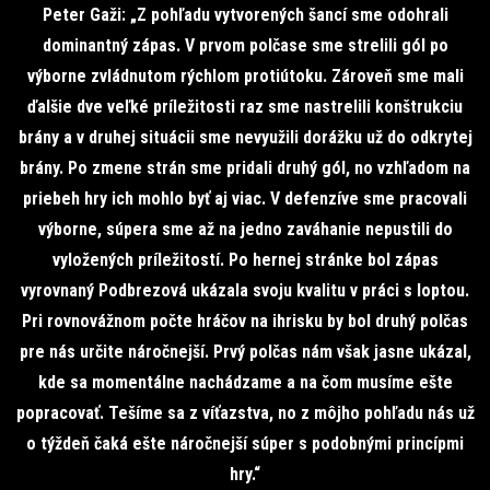
Peter Gaži: „Z pohľadu vytvorených šancí sme odohrali
dominantný zápas. V prvom polčase sme strelili gól po
výborne zvládnutom rýchlom protiútoku. Zároveň sme mali
ďalšie dve veľké príležitosti raz sme nastrelili konštrukciu
brány a v druhej situácii sme nevyužili dorážku už do odkrytej
brány. Po zmene strán sme pridali druhý gól, no vzhľadom na
priebeh hry ich mohlo byť aj viac. V defenzíve sme pracovali
výborne, súpera sme až na jedno zaváhanie nepustili do
vyložených príležitostí. Po hernej stránke bol zápas
vyrovnaný Podbrezová ukázala svoju kvalitu v práci s loptou.
Pri rovnovážnom počte hráčov na ihrisku by bol druhý polčas
pre nás určite náročnejší. Prvý polčas nám však jasne ukázal,
kde sa momentálne nachádzame a na čom musíme ešte
popracovať. Tešíme sa z víťazstva, no z môjho pohľadu nás už
o týždeň čaká ešte náročnejší súper s podobnými princípmi
hry.“