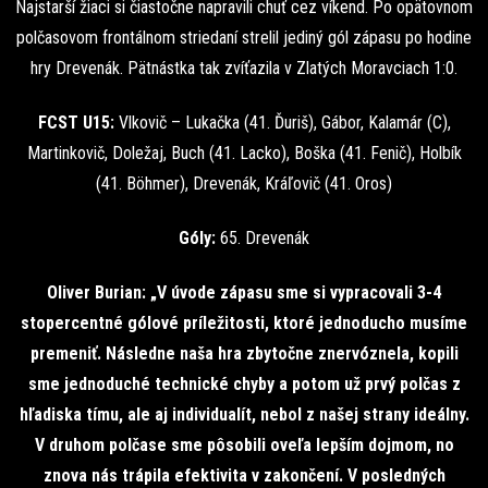
Najstarší žiaci si čiastočne napravili chuť cez víkend. Po opätovnom
polčasovom frontálnom striedaní strelil jediný gól zápasu po hodine
hry Drevenák. Pätnástka tak zvíťazila v Zlatých Moravciach 1:0.
FCST U15:
Vlkovič – Lukačka (41. Ďuriš), Gábor, Kalamár (C),
Martinkovič, Doležaj, Buch (41. Lacko), Boška (41. Fenič), Holbík
(41. Böhmer), Drevenák, Kráľovič (41. Oros)
Góly:
65. Drevenák
Oliver Burian: „V úvode zápasu sme si vypracovali 3-4
stopercentné gólové príležitosti, ktoré jednoducho musíme
premeniť. Následne naša hra zbytočne znervóznela, kopili
sme jednoduché technické chyby a potom už prvý polčas z
hľadiska tímu, ale aj individualít, nebol z našej strany ideálny.
V druhom polčase sme pôsobili oveľa lepším dojmom, no
znova nás trápila efektivita v zakončení. V posledných