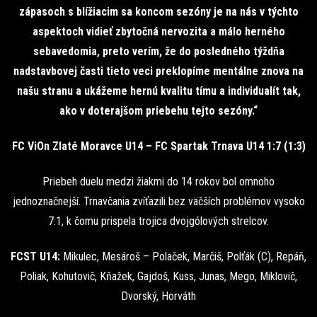
zápasoch s blížiacim sa koncom sezóny je na nás v týchto
aspektoch vidieť zbytočná nervozita a málo herného
sebavedomia, preto verím, že do posledného týždňa
nadstavbovej časti tieto veci preklopíme mentálne znova na
našu stranu a ukážeme hernú kvalitu tímu a individualít tak,
ako v doterajšom priebehu tejto sezóny.“
FC ViOn Zlaté Moravce U14 – FC Spartak Trnava U14 1:7 (1:3)
Priebeh duelu medzi žiakmi do 14 rokov bol omnoho
jednoznačnejší. Trnavčania zvíťazili bez väčších problémov vysoko
7:1, k čomu prispela trojica dvojgólových strelcov.
FCST U14:
Mikulec, Mesároš – Polaček, Marčiš, Polťák (C), Repáň,
Poliak, Kohutovič, Kňažek, Gajdoš, Kuss, Junas, Mego, Miklovič,
Dvorský, Horváth