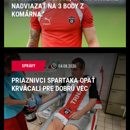
NADVIAZAŤ NA 3 BODY Z
KOMÁRNA.“
SPRÁVY
04.08.2026
PRIAZNIVCI SPARTAKA OPÄŤ
KRVÁCALI PRE DOBRÚ VEC