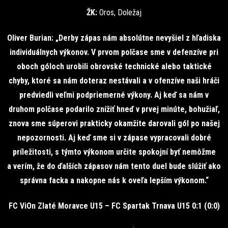
ŽK:
Oros, Doležaj
Oliver Burian: „Derby zápas nám absolútne nevyšiel z hľadiska
individuálnych výkonov. V prvom polčase sme v defenzíve pri
oboch góloch urobili obrovské technické alebo taktické
chyby, ktoré sa nám doteraz nestávali a v ofenzíve naši hráči
predviedli veľmi podpriemerné výkony. Aj keď sa nám v
druhom polčase podarilo znížiť hneď v prvej minúte, bohužiaľ,
znova sme súperovi prakticky okamžite darovali gól po našej
nepozornosti. Aj keď sme si v zápase vypracovali dobré
príležitosti, s týmto výkonom určite spokojní byť nemôžme
a verím, že do ďalších zápasov nám tento duel bude slúžiť ako
správna facka a nakopne nás k oveľa lepším výkonom.“
FC ViOn Zlaté Moravce U15 – FC Spartak Trnava U15 0:1 (0:0)