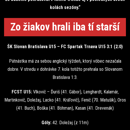
kolách sezóny.“
Zo žiakov hrali iba tí starší
ŠK Slovan Bratislava U15 – FC Spartak Trnava U15 3:1 (2:0)
Pätnástka má za sebou anglický týždeň, ktorý vôbec nezačala
dobre. V stredu v dohrávke 7. kola totižto prehrala so Slovanom
Bratislava 1:3.
FCST U15:
Vlkovič – Ďuriš (41. Gábor), Lenghardt, Kalamár,
Martinkovič, Doležaj, Lacko (41. Kráľovič), Fenič (70. Matušík), Oros
(41. Buch), Boška (41. Böhman), Kasan (41. Drevenák)
Góly:
42. Doležaj (z 11m)