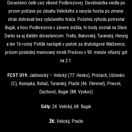
Dorastenci čelili cez víkend Podbrezovej. Devätnástka viedla po
prvom polčase po zásahu Velického a navyše hostia po zmene
strán dohrávali bez vylúčeného hráča. Početnú výhodu potrestal
Bugár, a hoci Podbrezová v závere znížila, tri body zostali na Slávii.
Darilo sa aj ďalším dorastencom. Trello, Bukovský, Turanský, Henyig
a len 16-ročný Polťák nastúpili v piatok za druholigové Malženice,
pričom posledný menovaný strelil Prešovu v 90. minúte víťazný gól
na 2:1.
FCST U19:
Jablonický – Velický (77. Hesko), Pristach, Uščenko
(C), Konopka, Roháč, Turanský, Ptačín (46. Flimmel), Priecel,
Duchovič, Bugár (88. Vyskoč)
Góly:
24. Velický, 68. Bugár
ŽK:
Velický, Ptačín