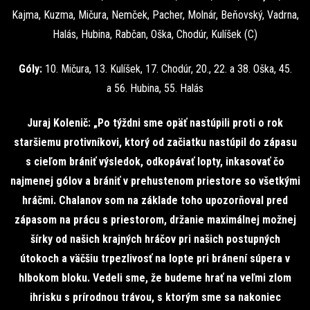
Kajma, Kuzma, Mičura, Nemček, Pacher, Molnár, Beňovský, Vadrna,
Halás, Hubina, Rabčan, Oška, Chodúr, Kulíšek (C)
Góly:
10. Mičura, 13. Kulíšek, 17. Chodúr, 20., 22. a 38. Oška, 45.
a 56. Hubina, 55. Halás
Juraj Kolenič: „Po týždni sme opäť nastúpili proti o rok
staršiemu protivníkovi, ktorý od začiatku nastúpil do zápasu
s cieľom brániť výsledok, odkopávať lopty, inkasovať čo
najmenej gólov a brániť v prehustenom priestore so všetkými
hráčmi. Chalanov som na základe toho upozorňoval pred
zápasom na prácu s priestorom, držanie maximálnej možnej
šírky od našich krajných hráčov pri našich postupných
útokoch a väčšiu trpezlivosť na lopte pri bránení súpera v
hlbokom bloku. Vedeli sme, že budeme hrať na veľmi zlom
ihrisku s prírodnou trávou, s ktorým sme sa nakoniec