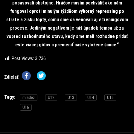
popasovali obstojne. Hráčov musím pochváliť ako nám
fungoval oproti minulým týždňom výborný repressing po
strate a zisku lopty, čomu sme sa venovali aj v tréningovom
procese. Jediným negatívom je náš úpadok tempa už za
vopred rozhodnutého stavu, kedy sme mali rozhodne pridať
ešte viacej gólov a premeniť naše vyložené šance.“
Post Views:
3 736
Zdielať:
Tagy:
mládež
U12
U13
U14
U15
U16