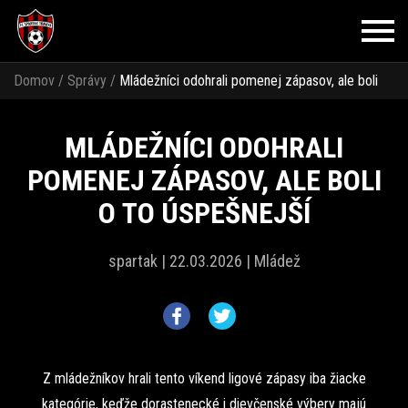
Domov
/
Správy
/
Mládežníci odohrali pomenej zápasov, ale boli
o to úspešnejší
MLÁDEŽNÍCI ODOHRALI
POMENEJ ZÁPASOV, ALE BOLI
O TO ÚSPEŠNEJŠÍ
spartak |
22.03.2026 |
Mládež
Z mládežníkov hrali tento víkend ligové zápasy iba žiacke
kategórie, keďže dorastenecké i dievčenské výbery majú