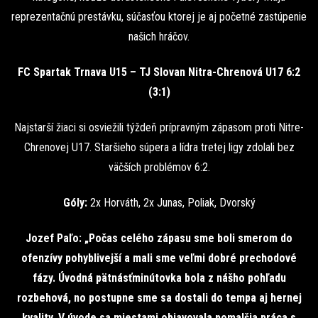
reprezentačnú prestávku, súčasťou ktorej je aj početné zastúpenie
našich hráčov.
FC Spartak Trnava U15 – TJ Slovan Nitra-Chrenová U17 6:2
(3:1)
Najstarší žiaci si osviežili týždeň prípravným zápasom proti Nitre-
Chrenovej U17. Staršieho súpera a lídra tretej ligy zdolali bez
väčších problémov 6:2.
Góly:
2x Horváth, 2x Junas, Poliak, Dvorský
Jozef Paľo: „Počas celého zápasu sme boli smerom do
ofenzívy pohyblivejší a mali sme veľmi dobré prechodové
fázy. Úvodná pätnásťminútovka bola z nášho pohľadu
rozbehová, no postupne sme sa dostali do tempa aj hernej
kvality. V úvode sa miestami objavovala pomalšia práca s