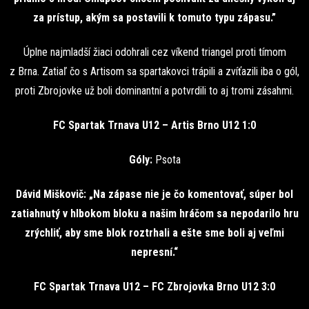
za prístup, akým sa postavili k tomuto typu zápasu.”
Úplne najmladší žiaci odohrali cez víkend triangel proti tímom
z Brna. Zatiaľ čo s Artisom sa spartakovci trápili a zvíťazili iba o gól,
proti Zbrojovke už boli dominantní a potvrdili to aj tromi zásahmi.
FC Spartak Trnava U12 – Artis Brno U12 1:0
Góly:
Psota
Dávid Miškovič: „Na zápase nie je čo komentovať, súper bol
zatiahnutý v hlbokom bloku a našim hráčom sa nepodarilo hru
zrýchliť, aby sme blok roztrhali a ešte sme boli aj veľmi
nepresní.“
FC Spartak Trnava U12 – FC Zbrojovka Brno U12 3:0