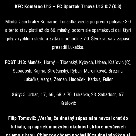
KFC Komárno U13 – FC Spartak Trnava U13 0:7 (0:3)
Mladší žiaci hrali v Komárne. Trinástka viedla po prvom polčase 3:0
a tento stav platil až do 66. minúty, potom ale spartakovci dali štyri
góly v rýchlom slede a zvíťazili pohodlne 7:0. Štyrikrát sa v zápase
presadil Lukačka.
FCST U13:
Mančák, Horný – Tibenský, Kybych, Urban, Kráľovič (C),
Sabadosh, Kajma, Strečanský, Ryban, Marcinkovič, Brezina,
Lukačka, Varga, Zeman, Hudeček, Karkus, Fulier
Góly:
5. Urban, 17., 66., 68. a 70. Lukačka, 23. Sabadosh, 67.
Kráľovič
Filip Tomovič: „Verím, že dnešný zápas nám nevzal chuť do
futbalu, aj napriek množstvu okolností, ktoré nesúviseli
priamo s hrou. Chlapcov chcem pochváliť za dnešný výkon aj