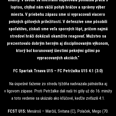
loptou, chýbal nám väčší pohyb hráčov a správny výber
miesta. V priebehu zápasu sme si vypracovali viacero
pekných gólových príležitostí. V defenzíve sme pôsobili
spoľahlivo, získali sme veľa sporných lôpt, pričom najmä
stredoví hráči dokázali okamžite reagovať. Mužstvo sa
prezentovalo dobrým herným aj disciplinovaným výkonom,
ktorý bol korunovaný šiestimi peknými gólmi po
vypracovaných akciách.“
FC Spartak Trnava U15 – FC Petržalka U15 4:1 (3:0)
Na úspešné ťaženie zo stredu týždňa nadviazala pätnástka aj
v ligovom zápase. Proti Petržalke dali naši tri góly už do 16. minúty
a toto vedenie sa ukázalo ako kľúčové, keďže zvíťazili 4:1.
FCST U15:
Mesároš – Marčiš, Svitana (C), Polaček, Mego (70.