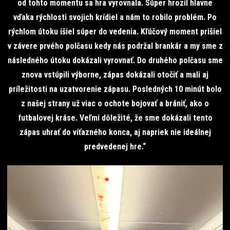
od tohto momentu sa hra vyrovnala. Súper hrozil hlavne
vďaka rýchlosti svojich krídiel a nám to robilo problém. Po
rýchlom útoku išiel súper do vedenia. Kľúčový moment prišiel
v závere prvého polčasu kedy nás podržal brankár a my sme z
následného útoku dokázali vyrovnať. Do druhého polčasu sme
znova vstúpili výborne, zápas dokázali otočiť a mali aj
príležitosti na uzatvorenie zápasu. Posledných 10 minút bolo
z našej strany už viac o ochote bojovať a brániť, ako o
futbalovej kráse. Veľmi dôležité, že sme dokázali tento
zápas uhrať do víťazného konca, aj napriek nie ideálnej
predvedenej hre.“