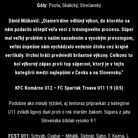
Góly:
Psota, Skalický, Strečanský
Dávid Miškovič: „Diametrálne odlišný výkon, do ktorého sa
nám podarilo vštepiť veľa vecí z tréningového procesu. Súper
mal veľký problém s našim nasadením a vysokým pressingom,
veľmi úspešne nám vychádzalo vedenie útoku cez krajné
vertikály. Vrchní hráči predviedli brilantné výkony. Celkovo to
bol výborný zápas proti top súperovi, ktorý je v tejto
kategórii medzi najlepšími v Česku a na Slovensku.“
KFC Komárno U12 – FC Spartak Trnava U11 1:9 (0:5)
Podobne ako minulý týždeň, aj tentoraz prípravkári z kategórie
U11 zvládli ligový duel proti o rok starším žiakom. Súpera z juhu
Slovenska zdolali vysoko 9:1.
FCST U11:
Schváb, Csabai – Mihálik, Debnár, Sabo, F. Kajma, L.