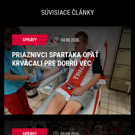
SÚVISIACE ČLÁNKY
SPRÁVY
04.08.2026
PRIAZNIVCI SPARTAKA OPÄŤ
KRVÁCALI PRE DOBRÚ VEC
SPRÁVY
03.08.2026