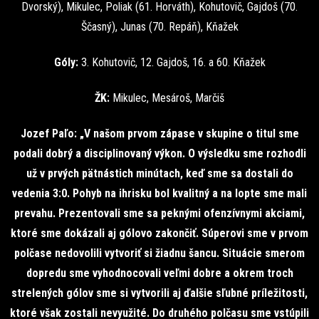
Dvorský), Mikulec, Poliak (61. Horváth), Kohutovič, Gajdoš (70.
Ščasný), Junas (70. Repáň), Kňažek
Góly:
3. Kohutovič, 12. Gajdoš, 16. a 60. Kňažek
ŽK:
Mikulec, Mesároš, Marčiš
Jozef Paľo: „V našom prvom zápase v skupine o titul sme
podali dobrý a disciplinovaný výkon. O výsledku sme rozhodli
už v prvých pätnástich minútach, keď sme sa dostali do
vedenia 3:0. Pohyb na ihrisku bol kvalitný a na lopte sme mali
prevahu. Prezentovali sme sa peknými ofenzívnymi akciami,
ktoré sme dokázali aj gólovo zakončiť. Súperovi sme v prvom
polčase nedovolili vytvoriť si žiadnu šancu. Situácie smerom
dopredu sme vyhodnocovali veľmi dobre a okrem troch
strelených gólov sme si vytvorili aj ďalšie sľubné príležitosti,
ktoré však zostali nevyužité. Do druhého polčasu sme vstúpili