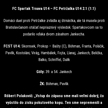
FC Spartak Trnava U14 – FC Petržalka U14 2:1 (1:1)
Domáci duel proti Petržalke zvládla aj štrnástka, ale tá musela proti
Bratislavčanom otáčať nepriaznivý výsledok. Spartakovcom sa to
podarilo vďaka dvom zásahom Jankecha.
FCST U14:
Skornsek, Prokop – Bašty (C), Böhman, Franta, Poláčik,
Pavlík, Kostoláni, Virág, Hambálek, Fojta, Llanaj, Jankech, Belička,
Balko, Schriffel, Dulík
Góly:
39. a 54. Jankech
ŽK:
Böhman, Pavlík
Róbert Polakovič: „Vstup do zápasu sme mali veľmi dobrý, čo
vyústilo do zisku pokutového kopu. Ten sme nepremenili a