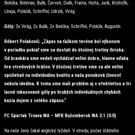
Belička, Böhman, Bulík, Červeň, Dulík, Franta, Hutta, Jurík, Krištofík,
Llnaja, Poláčik, Schriffel, Udrzik, Virág
Góly:
3x Virág, 2x Bulík, 2x Belička, Schriffel, Poláčik, Augustín
Róbert Polakovič: „Zápas na ťažkom teréne bol výkonom
v poriadku pokiaľ sme sa dostali do útočnej tretiny ihriska.
Od brankára sme vedeli vychádzať veľmi dobre, hlavne vďaka
hre stredových hráčov. V útočnej tretine sme sa ale veľmi
spoliehali na individuálnu kvalitu a naša ponuková činnosť
nebola ideálna. K tomu sme mali problém aj s efektivitou a tri
lacné inkasované góly po hrubých individuálnych chybách
kazia dojem z celého zápasu.“
FC Spartak Trnava WA – MFK Ružomberok WA 2:1 (0:0)
Na naše ženy čakal anglický týždeň. V stredu, počas štátneho