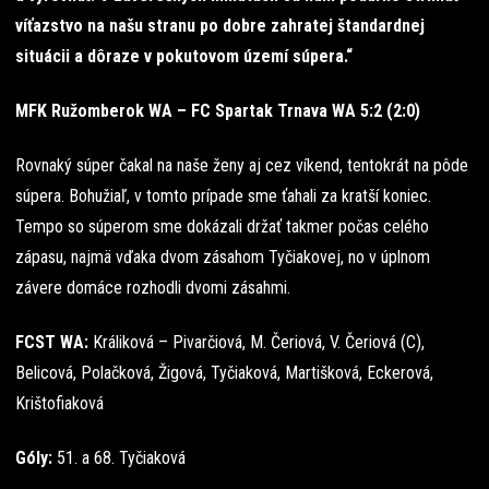
víťazstvo na našu stranu po dobre zahratej štandardnej
situácii a dôraze v pokutovom území súpera.“
MFK Ružomberok WA – FC Spartak Trnava WA 5:2 (2:0)
Rovnaký súper čakal na naše ženy aj cez víkend, tentokrát na pôde
súpera. Bohužiaľ, v tomto prípade sme ťahali za kratší koniec.
Tempo so súperom sme dokázali držať takmer počas celého
zápasu, najmä vďaka dvom zásahom Tyčiakovej, no v úplnom
závere domáce rozhodli dvomi zásahmi.
FCST WA:
Králiková – Pivarčiová, M. Čeriová, V. Čeriová (C),
Belicová, Polačková, Žigová, Tyčiaková, Martišková, Eckerová,
Krištofiaková
Góly:
51. a 68. Tyčiaková