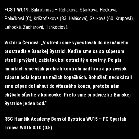
FCST WU19:
Bukrotinová – Reháková, Stanková, Hečková,
Polačková (C), Krištofiaková (83. Halásová), Gáliková (60. Krupová),
Lehocká, Zacharová, Hankociová
Viktória Čeriová: „V stredu sme vycestovali do neznámeho
prostredia v Banskej Bystrici. Keďže sme sa so súperom
stretli prvýkrát, začiatok bol ostražitý a opatrný. Po pár
minútach sme však prebrali kontrolu nad hrou a po zvyšok
zápasu bola lopta na našich kopačkách. Bohužiaľ, nedokázali
sme zápas dotiahnuť do víťazného konca, pretože nám
chýbalo šťastie v koncovke. Preto sme si odviezli z Banskej
Bystrice jeden bod.“
RSC Hamšík Academy Banská Bystrica WU15 – FC Spartak
Trnava WU15 0:10 (0:5)