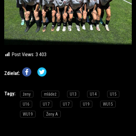
Post Views:
3 403
Zdielať:
Tagy:
ženy
mládež
U13
U14
U15
U16
U17
U17
U19
WU15
WU19
Ženy A