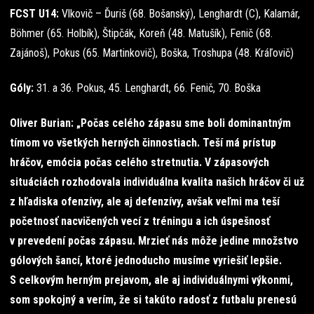
FCST U14:
Vlkovič – Ďuriš (68. Bošanský), Lenghardt (C), Kalamár,
Böhmer (65. Holbík), Štipčák, Koreň (48. Matušík), Fenič (68.
Zajánoš), Pokus (65. Martinkovič), Boška, Troshupa (48. Kráľovič)
Góly:
31. a 36. Pokus, 45. Lenghardt, 66. Fenič, 70. Boška
Oliver Burian: „Počas celého zápasu sme boli dominantným
tímom vo všetkých herných činnostiach. Teší má prístup
hráčov, emócia počas celého stretnutia. V zápasových
situáciách rozhodovala individuálna kvalita našich hráčov či už
z hľadiska ofenzívy, ale aj defenzívy, avšak veľmi ma teší
početnosť nacvičených vecí z tréningu a ich úspešnosť
v prevedení počas zápasu. Mrzieť nás môže jedine množstvo
gólových šancí, ktoré jednoducho musíme vyriešiť lepšie.
S celkovým herným prejavom, ale aj individuálnymi výkonmi,
som spokojný a verím, že si takúto radosť z futbalu prenesú