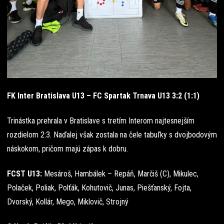
FK Inter Bratislava U13 – FC Spartak Trnava U13 3:2 (1:1)
Trinástka prehrala v Bratislave s tretím Interom najtesnejším
rozdielom 2:3. Naďalej však zostala na čele tabuľky s dvojbodovým
náskokom, pričom majú zápas k dobru.
FCST U13:
Mesároš, Hambálek – Repáň, Marčiš (C), Mikulec,
Polaček, Poliak, Polťák, Kohutovič, Junas, Piešťanský, Fojta,
Dvorský, Kollár, Mego, Miklovič, Strojný