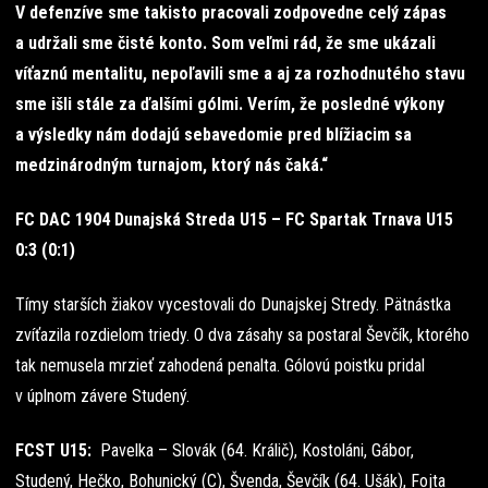
V defenzíve sme takisto pracovali zodpovedne celý zápas
a udržali sme čisté konto. Som veľmi rád, že sme ukázali
víťaznú mentalitu, nepoľavili sme a aj za rozhodnutého stavu
sme išli stále za ďalšími gólmi. Verím, že posledné výkony
a výsledky nám dodajú sebavedomie pred blížiacim sa
medzinárodným turnajom, ktorý nás čaká.“
FC DAC 1904 Dunajská Streda U15 – FC Spartak Trnava U15
0:3 (0:1)
Tímy starších žiakov vycestovali do Dunajskej Stredy. Pätnástka
zvíťazila rozdielom triedy. O dva zásahy sa postaral Ševčík, ktorého
tak nemusela mrzieť zahodená penalta. Gólovú poistku pridal
v úplnom závere Studený.
FCST U15:
Pavelka – Slovák (64. Králič), Kostoláni, Gábor,
Studený, Hečko, Bohunický (C), Švenda, Ševčík (64. Ušák), Fojta