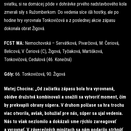
sviatku, si na domácej pôde v dohrávke prvého nadstavbového kola
zmerali sily s Ružomberkom. Do vedenia síce išli hostky, ale po
hodine hry vyrovnala Tonkovičová a z poslednej akcie zápasu
dokonala obrat Žigová.
FCST WA:
Nemochovská – Servátková, Pivarčiová, M. Čeriová,
Belicová, V. Čeriová (C), Žigová, Tyčiaková, Martišková,
Tonkovičová, Cedulová (46. Konečná)
Góly:
66. Tonkovičová, 90. Žigová
Matej Chocina: „Od začiatku zápasu bola hra vyrovnaná,
obidve družstvá kombinovali a snažili sa vytvoriť moment, čím
by prekvapili obrany súpera. V druhom polčase sa hra trochu
viac otvorila, avšak, bohužiaľ pre nás, súper sa ujal vedenia.
Nás to však nezlomilo a dokázali sme rýchlo zareagovať
a vyrovnať. V záverečných minútach sa nám podarilo strhnúť