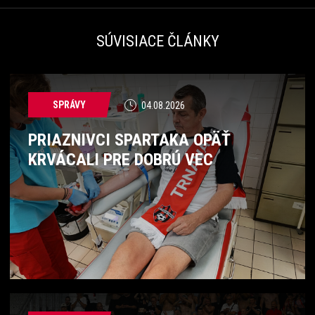
SÚVISIACE ČLÁNKY
SPRÁVY
04.08.2026
PRIAZNIVCI SPARTAKA OPÄŤ
KRVÁCALI PRE DOBRÚ VEC