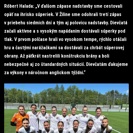
Róbert Halada: „V ďalšom zápase nadstavby sme cestovali
opäť na ihrisko súperiek. V Žiline sme odohrali tretí zápas
v priebehu siedmich dní a tým aj polovicu nadstavby. Dievčatá
začali aktívne a s vysokým napádaním dostávali súperky pod
tlak. V prvom polčase hrali vo vysokom tempe, rýchlo otáčali
hru a častými narážačkami sa dostávali za chrbát súperovej
obrany. Až päťkrát nastrelili konštrukciu brány a boli
nebezpečné aj zo štandardných situácií. Dievčatám ďakujeme
za výkony v náročnom anglickom týždni.“