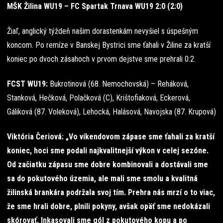
MŠK Žilina WU19 – FC Spartak Trnava WU19 2:0 (2:0)
Žiaľ, anglický týždeň našim dorastenkám nevyšiel s úspešným
koncom. Po remíze v Banskej Bystrici sme ťahali v Žiline za kratší
koniec po dvoch zásahoch v prvom dejstve sme prehrali 0:2.
FCST WU19:
Bukrotinová (68. Nemochovská) – Reháková,
Stanková, Hečková, Polačková (C), Krištofiaková, Eckerová,
Gáliková (87. Voleková), Lehocká, Halásová, Navojska (87. Krupová)
Viktória Čeriová: „Vo víkendovom zápase sme ťahali za kratší
koniec, hoci sme podali najkvalitnejší výkon v celej sezóne.
Od začiatku zápasu sme dobre kombinovali a dostávali sme
sa do pokutového územia, ale mali sme smolu a kvalitná
žilinská brankára podržala svoj tím. Prehra nás mrzí o to viac,
že sme hrali dobre, plnili pokyny, avšak opäť sme nedokázali
skórovať. Inkasovali sme gól z pokutového kopu a po