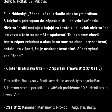
Góly:
6. Polťák, 59. Miklovič
Filip Nádaský: „Zápas ukázal zrkadlo niektorým hráčom.
S takýmto prístupom do zápasu o titul sa vyhrávať nedá.
Niektorí hráči makajú a bojujú za tento klub, avšak niektorí sa
len vezú a toto sa nemôže opakovať. To, ako sme chceli
tento zápas zvládnuť a akou hrou sme sa chceli prezentovať,
ostalo len v šanti, čo je neakceptovateľné. Súper vyhral
zaslúžene.“
FK Inter Bratislava U12 – FC Spartak Trnava U12 3:10 (1:5)
Z mladších žiakov sa v Bratislave darilo aspoň tým najmladším.
S Interom sme si poradili bez väčších problémov 10:3. Hetrikom sa
blysol Virág.
FCST U12:
Kamenár, Martanovič, Prokop – Augustín, Bašty,