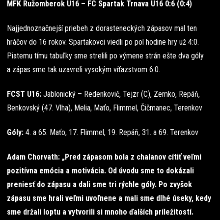
MFK Ružomberok U16 – FC Spartak Trnava U16 0:6 (0:4)
Najjednoznačnejší priebeh z dorasteneckých zápasov mal ten
hráčov do 16 rokov. Spartakovci viedli po pol hodine hry už 4:0.
Piatemu tímu tabuľky sme strelili po výmene strán ešte dva góly
a zápas sme tak uzavreli vysokým víťazstvom 6:0.
FCST U16:
Jablonický – Redenkovič, Tejzr (C), Zemko, Repáň,
Benkovský (47. Vlha), Melia, Maťo, Flimmel, Čičmanec, Terenkov
Góly:
4. a 65. Maťo, 17. Flimmel, 19. Repáň, 31. a 69. Terenkov
Adam Chorvath: „Pred zápasom bola z chalanov cítiť veľmi
pozitívna emócia a motivácia. Od úvodu sme to dokázali
preniesť do zápasu a dali sme tri rýchle góly. Po zvyšok
zápasu sme hrali veľmi uvoľnene a mali sme dlhé úseky, kedy
sme držali loptu a vytvorili si mnoho ďalších príležitostí.