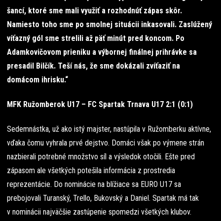
šancí, ktoré sme mali využiť a rozhodnúť zápas skôr.
Namiesto toho sme po smolnej situácii inkasovali. Zaslúžený
víťazný gól sme strelili až päť minút pred koncom. Po
Adamkovičovom prieniku a výbornej finálnej prihrávke sa
presadil Bilčík. Teší nás, že sme dokázali zvíťaziť na
domácom ihrisku.“
MFK Ružomberok U17 – FC Spartak Trnava U17 2:1 (0:1)
Sedemnástka, už ako istý majster, nastúpila v Ružomberku aktívne,
vďaka čomu vyhrala prvé dejstvo. Domáci však po výmene strán
nazbierali potrebné množstvo síl a výsledok otočili. Ešte pred
zápasom ale všetkých potešila informácia z prostredia
reprezentácie. Do nominácie na blížiace sa EURO U17 sa
prebojovali Turanský, Trello, Bukovský a Daniel. Spartak má tak
v nominácii najväčšie zastúpenie spomedzi všetkých klubov.