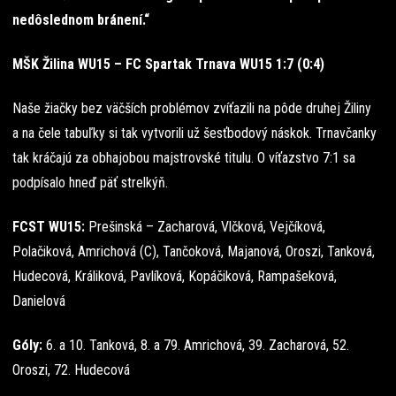
nedôslednom bránení.“
MŠK Žilina WU15 – FC Spartak Trnava WU15 1:7 (0:4)
Naše žiačky bez väčších problémov zvíťazili na pôde druhej Žiliny
a na čele tabuľky si tak vytvorili už šesťbodový náskok. Trnavčanky
tak kráčajú za obhajobou majstrovské titulu. O víťazstvo 7:1 sa
podpísalo hneď päť strelkýň.
FCST WU15:
Prešinská – Zacharová, Vlčková, Vejčíková,
Polačiková, Amrichová (C), Tančoková, Majanová, Oroszi, Tanková,
Hudecová, Králiková, Pavlíková, Kopáčiková, Rampašeková,
Danielová
Góly:
6. a 10. Tanková, 8. a 79. Amrichová, 39. Zacharová, 52.
Oroszi, 72. Hudecová