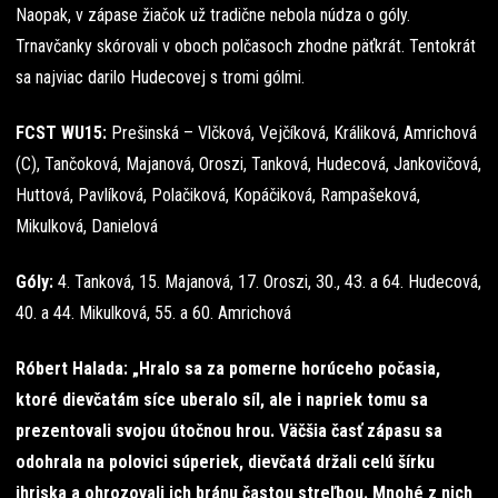
Naopak, v zápase žiačok už tradične nebola núdza o góly.
Trnavčanky skórovali v oboch polčasoch zhodne päťkrát. Tentokrát
sa najviac darilo Hudecovej s tromi gólmi.
FCST WU15:
Prešinská – Vlčková, Vejčíková, Králiková, Amrichová
(C), Tančoková, Majanová, Oroszi, Tanková, Hudecová, Jankovičová,
Huttová, Pavlíková, Polačiková, Kopáčiková, Rampašeková,
Mikulková, Danielová
Góly:
4. Tanková, 15. Majanová, 17. Oroszi, 30., 43. a 64. Hudecová,
40. a 44. Mikulková, 55. a 60. Amrichová
Róbert Halada: „Hralo sa za pomerne horúceho počasia,
ktoré dievčatám síce uberalo síl, ale i napriek tomu sa
prezentovali svojou útočnou hrou. Väčšia časť zápasu sa
odohrala na polovici súperiek, dievčatá držali celú šírku
ihriska a ohrozovali ich bránu častou streľbou. Mnohé z nich