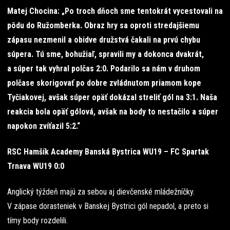
Matej Chocina: „Po troch dňoch sme tentokrát vycestovali na
pôdu do Ružomberka. Obraz hry sa oproti stredajšiemu
zápasu nezmenil a obidve družstvá čakali na prvú chybu
súpera. Tú sme, bohužiaľ, spravili my a dokonca dvakrát,
a súper tak vyhral polčas 2:0. Podarilo sa nám v druhom
polčase skorigovať po dobre zvládnutom priamom kope
Tyčiakovej, avšak súper opäť dokázal streliť gól na 3:1. Naša
reakcia bola opäť gólová, avšak na body to nestačilo a súper
napokon zvíťazil 5:2.“
RSC Hamšík Academy Banská Bystrica WU19 – FC Spartak
Trnava WU19 0:0
Anglický týždeň majú za sebou aj dievčenské mládežníčky.
V zápase dorasteniek v Banskej Bystrici gól nepadol, a preto si
tímy body rozdelili.