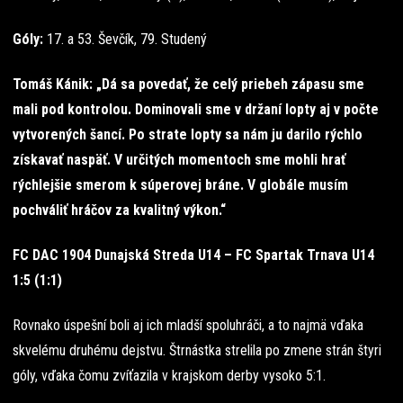
Góly:
17. a 53. Ševčík, 79. Studený
Tomáš Kánik: „Dá sa povedať, že celý priebeh zápasu sme
mali pod kontrolou. Dominovali sme v držaní lopty aj v počte
vytvorených šancí. Po strate lopty sa nám ju darilo rýchlo
získavať naspäť. V určitých momentoch sme mohli hrať
rýchlejšie smerom k súperovej bráne. V globále musím
pochváliť hráčov za kvalitný výkon.“
FC DAC 1904 Dunajská Streda U14 – FC Spartak Trnava U14
1:5 (1:1)
Rovnako úspešní boli aj ich mladší spoluhráči, a to najmä vďaka
skvelému druhému dejstvu. Štrnástka strelila po zmene strán štyri
góly, vďaka čomu zvíťazila v krajskom derby vysoko 5:1.