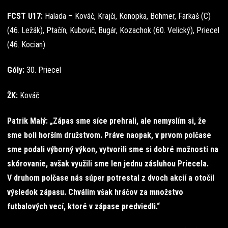
FCST U17:
Halada – Kováč, Krajči, Konopka, Bohmer, Farkaš (C)
(46. Ležák), Ptačín, Kubovič, Bugár, Kozachok (60. Velický), Priecel
(46. Kocian)
Góly:
30. Priecel
ŽK:
Kováč
Patrik Malý: „Zápas sme síce prehrali, ale nemyslím si, že
sme boli horším družstvom. Práve naopak, v prvom polčase
sme podali výborný výkon, vytvorili sme si dobré možnosti na
skórovanie, avšak využili sme len jednu zásluhou Priecela.
V druhom polčase nás súper potrestal z dvoch akcií a otočil
výsledok zápasu. Chválim však hráčov za množstvo
futbalových vecí, ktoré v zápase predviedli.“