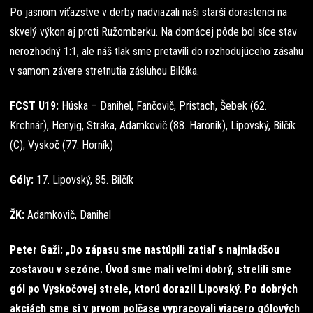
Po jasnom víťazstve v derby nadviazali naši starší dorastenci na
skvelý výkon aj proti Ružomberku. Na domácej pôde bol síce stav
nerozhodný 1:1, ale náš tlak sme pretavili do rozhodujúceho zásahu
v samom závere stretnutia zásluhou Bilčíka.
FCST U19:
Húska – Danihel, Fančovič, Pristach, Šebek (62.
Krchnár), Henyig, Straka, Adamkovič (88. Haronik), Lipovský, Bilčík
(C), Vyskoč (77. Horník)
Góly:
17. Lipovský, 85. Bilčík
ŽK:
Adamkovič, Danihel
Peter Gaži: „Do zápasu sme nastúpili zatiaľ s najmladšou
zostavou v sezóne. Úvod sme mali veľmi dobrý, strelili sme
gól po Vyskočovej strele, ktorú dorazil Lipovský. Po dobrých
akciách sme si v prvom polčase vypracovali viacero gólových