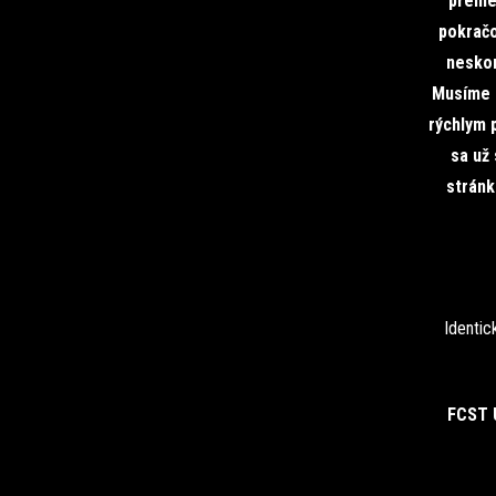
premen
pokračo
neskor
Musíme b
rýchlym 
sa už 
stránk
Identic
FCST 