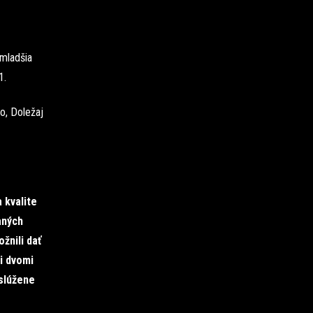
mladšia
1.
o, Doležaj
 kvalite
aných
žnili dať
i dvomi
aslúžene