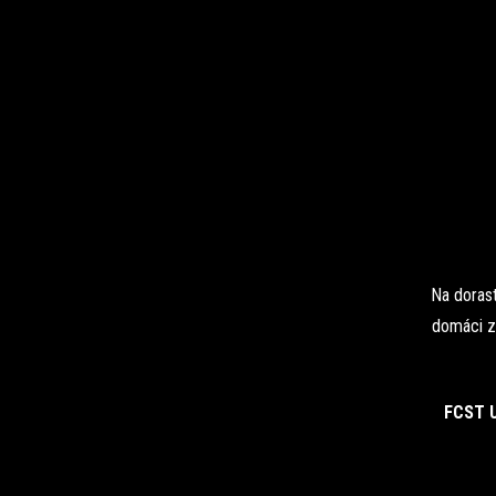
Na dorast
domáci zá
FCST 