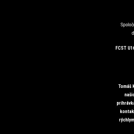
Spoloč
d
FCST U1
Tomáš K
naši
prihrávk
kontak
rýchlym