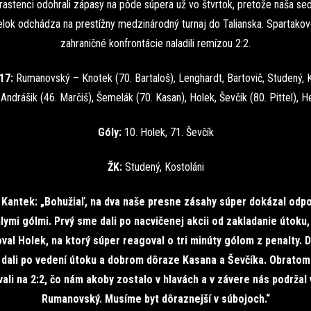
rastenci odohrali zápasy na pôde súpera už vo štvrtok, pretože naša s
lok odchádza na prestížny medzinárodný turnaj do Talianska. Spartakov
zahraničné konfrontácie naladili remízou 2:2.
17:
Rumanovský – Knotek (70. Bartaloš), Lenghardt, Bartovič, Studený, 
 Andrášik (46. Marčiš), Šemelák (70. Kasan), Holek, Ševčík (80. Pittel), 
Góly:
10. Holek, 71. Ševčík
ŽK:
Studený, Kostoláni
 Kantek: „Bohužiaľ, na dva naše presne zásahy súper dokázal odp
lymi gólmi. Prvý sme dali po nacvičenej akcii od zakladanie útoku
val Holek, na ktorý súper reagoval o tri minúty gólom z penalty. D
dali po vedení útoku a dobrom dôraze Kasana a Ševčíka. Obrato
ali na 2:2, čo nám akoby zostalo v hlavách a v závere nás podržal
Rumanovský. Musíme byt dôraznejší v súbojoch.“