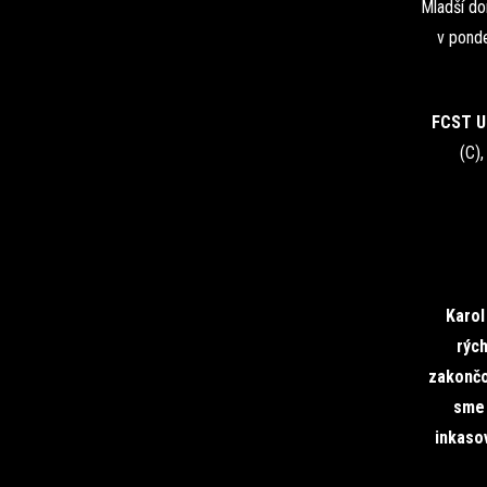
Mladší do
v ponde
FCST U
(C),
Karol
rých
zakončo
sme 
inkasov