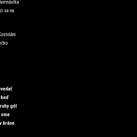
edemnástka
ci sa na
Kostoláni
Hečko
ovedať
, keď
ruhy gól
m sme
 v bráne