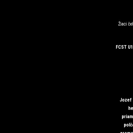
Žiaci če
FCST U1
Jozef 
he
priam
polč