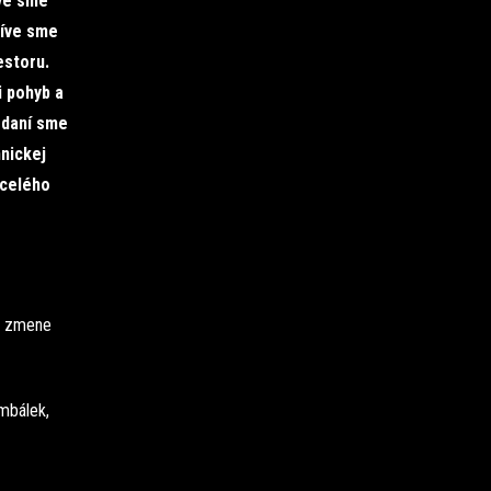
íve sme
zíve sme
estoru.
i pohyb a
edaní sme
hnickej
 celého
po zmene
ambálek,