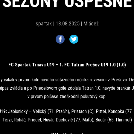
SEZÓNY ÚSPEŠNE
spartak |
18.08.2025 |
Mládež
FC Spartak Trnava U19 – 1. FC Tatran Prešov U19 1:0 (1:0)
y čakali v prvom kole nového súťažného ročníka rovesníci z Prešova. D
pas zvládla a po Priecelovom góle zdolala Tatran 1:0, navyše brankár 
v prvom polčase zneškodnil pokutový kop.
U19:
Jablonický – Velický (71. Ptačín), Pristach (C), Pittel, Konopka (77.
Tejzr, Roháč, Priecel, Husár, Duchovič (77. Maťo), Bugár (65. Flimmel)