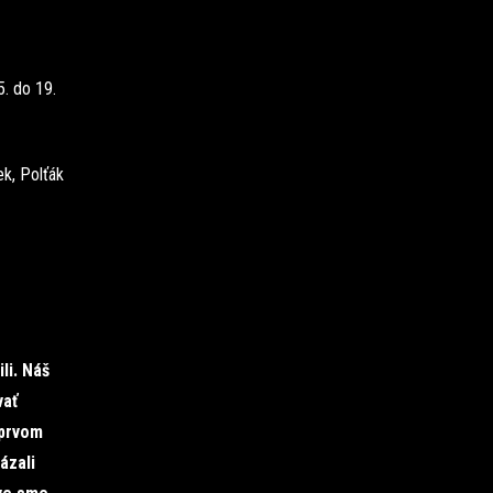
5. do 19.
k, Polťák
li. Náš
vať
 prvom
ázali