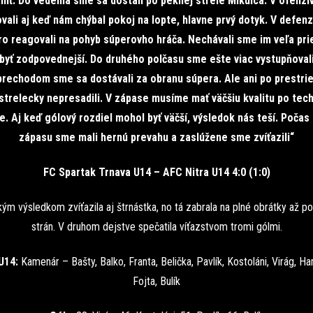
iť. Do vedenia sme sa dostali po peknej strele Mikulca. V ofenz
vali aj keď nám chýbal pokoj na lopte, hlavne prvý dotyk. V defen
o reagovali na pohyb súperovho hráča. Nechávali sme im veľa pri
yť zodpovednejší. Do druhého polčasu sme ešte viac vystupňoval
prechodom sme sa dostávali za obranu súpera. Ale ani po prestri
strelecky nepresadili. V zápase musíme mať väčšiu kvalitu po tec
e. Aj keď gólový rozdiel mohol byť väčší, výsledok nás teší. Počas
zápasu sme mali hernú prevahu a zaslúžene sme zvíťazili“
FC Spartak Trnava U14 – AFC Nitra U14 4:0 (1:0)
kým výsledkom zvíťazila aj štrnástka, no tá zabrala na plné obrátky až 
strán. V druhom dejstve spečatila víťazstvom tromi gólmi.
U14:
Kamenár – Bašty, Balko, Franta, Belička, Pavlík, Kostoláni, Virág, H
Fojta, Bulík