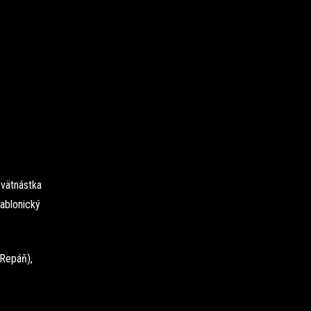
evätnástka
Jablonický
 Repáň),