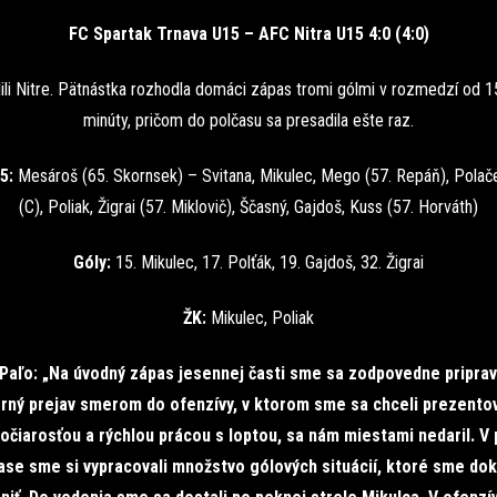
FC Spartak Trnava U15 – AFC Nitra U15 4:0 (4:0)
lili Nitre. Pätnástka rozhodla domáci zápas tromi gólmi v rozmedzí od 1
minúty, pričom do polčasu sa presadila ešte raz.
5:
Mesároš (65. Skornsek) – Svitana, Mikulec, Mego (57. Repáň), Polače
(C), Poliak, Žigrai (57. Miklovič), Ščasný, Gajdoš, Kuss (57. Horváth)
Góly:
15. Mikulec, 17. Polťák, 19. Gajdoš, 32. Žigrai
ŽK:
Mikulec, Poliak
Paľo: „Na úvodný zápas jesennej časti sme sa zodpovedne pripravi
rný prejav smerom do ofenzívy, v ktorom sme sa chceli prezento
očiarosťou a rýchlou prácou s loptou, sa nám miestami nedaril. V
ase sme si vypracovali množstvo gólových situácií, ktoré sme dok