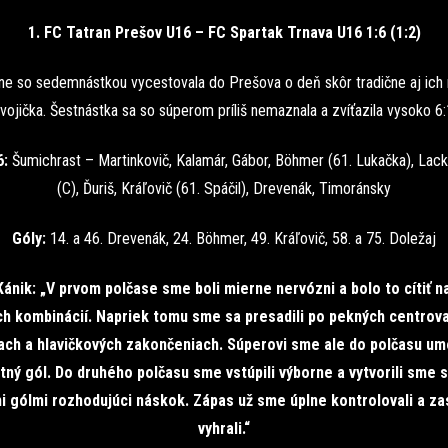
1. FC Tatran Prešov U16 – FC Spartak Trnava U16 1:6 (1:2)
ne so sedemnástkou vycestovala do Prešova o deň skôr tradične aj ich 
vojička. Šestnástka sa so súperom príliš nemaznala a zvíťazila vysoko 6:
6:
Šumichrast – Martinkovič, Kalamár, Gábor, Böhmer (61. Lukačka), Lack
(C), Ďuriš, Kráľovič (61. Spáčil), Drevenák, Timoránsky
Góly:
14. a 46. Drevenák, 24. Böhmer, 49. Kráľovič, 58. a 75. Doležaj
ánik: „V prvom polčase sme boli mierne nervózni a bolo to cítiť na
ch kombinácií. Napriek tomu sme sa presadili po pekných centrov
ach a hlavičkových zakončeniach. Súperovi sme ale do polčasu umo
tný gól. Do druhého polčasu sme vstúpili výborne a vytvorili sme s
i gólmi rozhodujúci náskok. Zápas už sme úplne kontrolovali a z
vyhrali.“