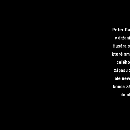
Peter Gaž
v držan
Husára sm
ktoré sm
celého
zápasu z
ale nev
konca zá
do o