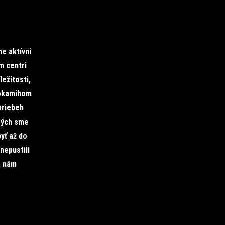
me aktívni
m centri
ležitosti,
 okamihom
priebeh
orých sme
yť až do
nepustili
a nám