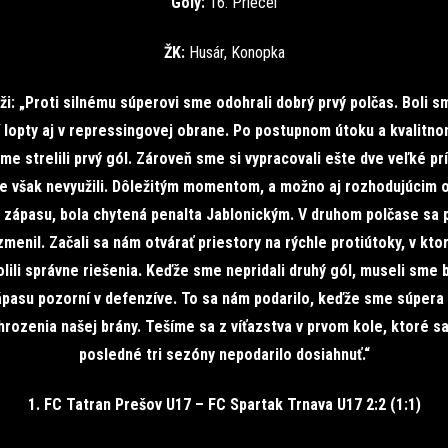
Góly:
16. Priecel
ŽK:
Husár, Konopka
i: „Proti silnému súperovi sme odohrali dobrý prvý polčas. Boli s
í lopty aj v repressingovej obrane. Po postupnom útoku a kvalitno
e strelili prvý gól. Zároveň sme si vypracovali ešte dve veľké prí
e však nevyužili. Dôležitým momentom, a možno aj rozhodujúcim
 zápasu, bola chytená penalta Jablonickým. V druhom polčase sa 
menil. Začali sa nám otvárať priestory na rýchle protiútoky, v kt
olili správne riešenia. Keďže sme nepridali druhý gól, museli sme b
pasu pozorní v defenzíve. To sa nám podarilo, keďže sme súpera 
hrozenia našej brány. Tešíme sa z víťazstva v prvom kole, ktoré s
posledné tri sezóny nepodarilo dosiahnuť.“
1. FC Tatran Prešov U17 – FC Spartak Trnava U17 2:2 (1:1)