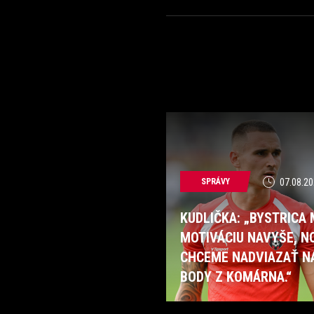
SPRÁVY
07.08.20
KUDLIČKA: „BYSTRICA
MOTIVÁCIU NAVYŠE, N
CHCEME NADVIAZAŤ N
BODY Z KOMÁRNA.“