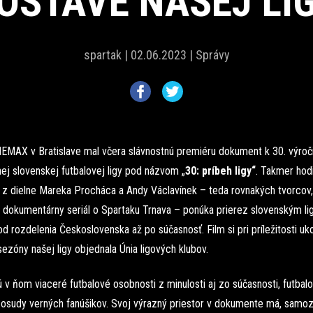
OSTAVE NAŠEJ LI
spartak |
02.06.2023 |
Správy
NEMAX v Bratislave mal včera slávnostnú premiéru dokument k 30. výroč
ej slovenskej futbalovej ligy pod názvom „
30: príbeh ligy“
. Takmer hod
z dielne Mareka Procháca a Andy Václavínek – teda rovnakých tvorcov, 
 dokumentárny seriál o Spartaku Trnava – ponúka prierez slovenským l
d rozdelenia Československa až po súčasnosť. Film si pri príležitosti uk
 sezóny našej ligy objednala Únia ligových klubov.
v ňom viaceré futbalové osobnosti z minulosti aj zo súčasnosti, futbal
i osudy verných fanúšikov. Svoj výrazný priestor v dokumente má, samoz