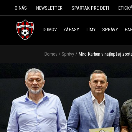
O NÁS
NEWSLETTER
SPARTAK PRE DETI
ETICK
DOMOV
ZÁPASY
TÍMY
SPRÁVY
PAR
Domov
/
Správy
/
Miro Karhan v najlepšej zosta