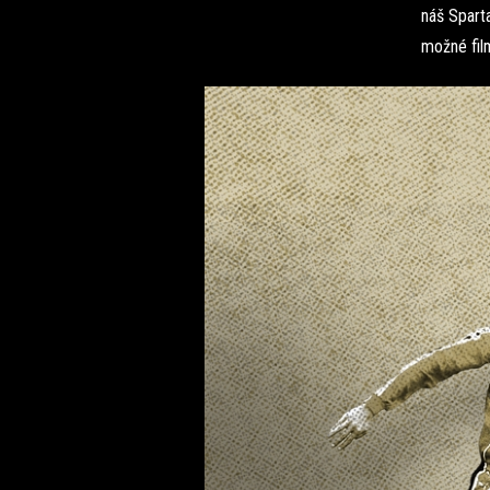
náš Sparta
možné fil