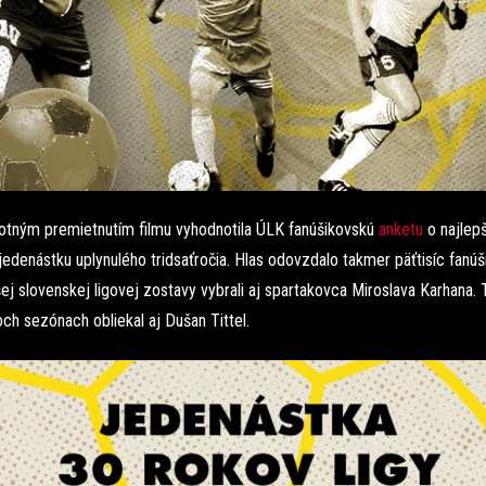
tným premietnutím filmu vyhodnotila ÚLK fanúšikovskú
anketu
o najlepš
jedenástku uplynulého tridsaťročia. Hlas odovzdalo takmer päťtisíc fanúši
ej slovenskej ligovej zostavy vybrali aj spartakovca Miroslava Karhana. 
ch sezónach obliekal aj Dušan Tittel.