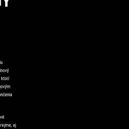
GY
iu
inový
ktorí
igovým
ončenia
ové
rejme, aj