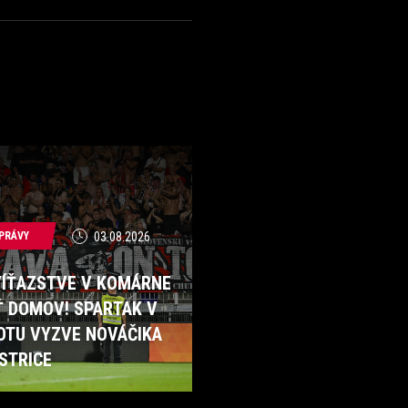
PRÁVY
03.08.2026
VÍŤAZSTVE V KOMÁRNE
Ť DOMOV! SPARTAK V
OTU VYZVE NOVÁČIKA
STRICE