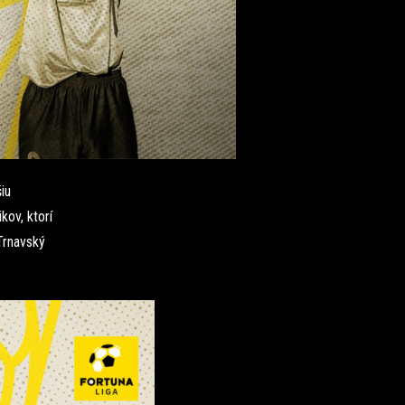
iu
kov, ktorí
Trnavský