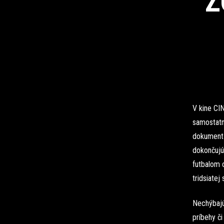
Z
V kine CI
samostatn
dokument 
dokončujú
futbalom o
tridsiatej
Nechýbajú 
príbehy č