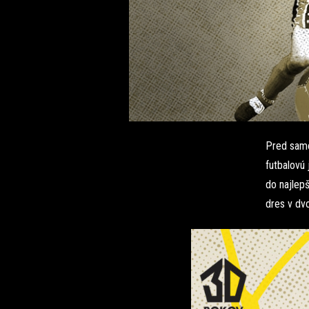
Pred samo
futbalovú 
do najlepš
dres v dvo