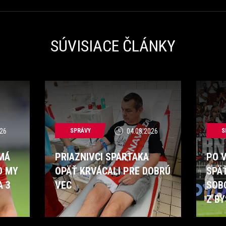
SÚVISIACE ČLÁNKY
26
SPRÁVY
04.08.2026
S
 MÁ
PRIAZNIVCI SPARTAKA
PO 
O MY
OPÄŤ KRVÁCALI PRE DOBRÚ
SPÄ
A 3
VEC
SOB
Z BY