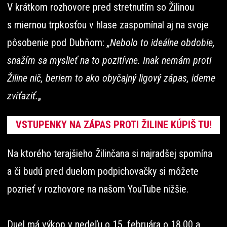
V krátkom rozhovore pred stretnutím so Žilinou
s miernou trpkosťou v hlase zaspomínal aj na svoje
pôsobenie pod Dubňom:
„Nebolo to ideálne obdobie,
snažím sa myslieť na to pozitívne. Inak nemám proti
Žiline nič, beriem to ako obyčajný ligový zápas, ideme
zvíťaziť.
„
VSTUPENKY NA ZÁPAS PROTI ŽILINE KÚPIŠ TU!
Na ktorého terajšieho Žilinčana si najradšej spomína
a či budú pred duelom podpichovačky si môžete
pozrieť v rozhovore na našom YouTube nižšie.
Duel má výkop v nedeľu o 15. februára o 18.00 a