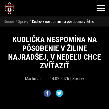
Domov
/
Správy
/
Kudlička nespomína na pôsobenie v Žiline
najradšej, v nedeľu chce zvíťaziť
KUDLIČKA NESPOMÍNA NA
PÔSOBENIE V ŽILINE
NAJRADŠEJ, V NEDEĽU CHCE
ZVÍŤAZIŤ
Martin Janiš |
14.02.2026 |
Správy