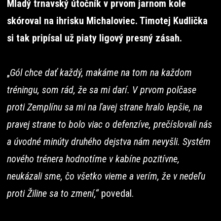
Mladý trnavský útočník v prvom jarnom kole
skóroval na ihrisku Michaloviec. Timotej Kudlička
si tak pripísal už piaty ligový presný zásah.
„
Gól chce dať každý, makáme na tom na každom
tréningu, som rád, že sa mi darí. V prvom polčase
proti Zemplínu sa mi na ľavej strane hralo lepšie, na
pravej strane to bolo viac o defenzíve, prečíslovali nás
a úvodné minúty druhého dejstva nám nevyšli. Systém
nového trénera hodnotíme v kabíne pozitívne,
neukázali sme, čo všetko vieme a verím, že v nedeľu
proti Žiline sa to zmení,“
povedal.