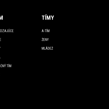
ÍM
TÍMY
DZAJÚCE
A-TÍM
E
ŽENY
Y
MLÁDEŽ
A
ČNÝ TÍM
E