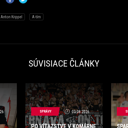
Anton Krippel
A-tím
SÚVISIACE ČLÁNKY
26
SPRÁVY
03.08.2026
S
PO VÍŤAZSTVE V KOMÁRNE
SPA