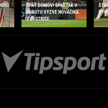
OBRÚ
SPÄŤ DOMOV! SPARTAK V
ŠTA
SOBOTU VYZVE NOVÁČIKA
VÝH
Z BYSTRICE