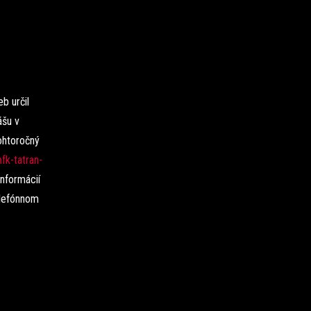
b určil
ášu v
ohtoročný
fk-tatran-
informácií
elefónnom