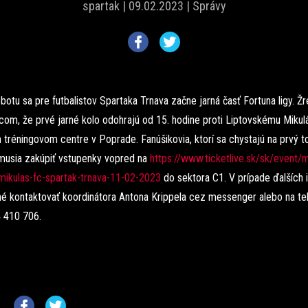
spartak |
09.02.2023 |
Správy
botu sa pre futbalistov Spartaka Trnava začne jarná časť Fortuna ligy. Žre
com, že prvé jarné kolo odohrajú od 15. hodine proti Liptovskému Mikul
tréningovom centre v Poprade. Fanúšikovia, ktorí sa chystajú na prvý t
 musia zakúpiť vstupenky vopred na
https://www.ticketlive.sk/sk/event/m
-mikulas-fc-spartak-trnava-11-02-2023
do sektora C1. V prípade ďalších 
né kontaktovať koordinátora Antona Krippela cez messenger alebo na t
4 410 706.