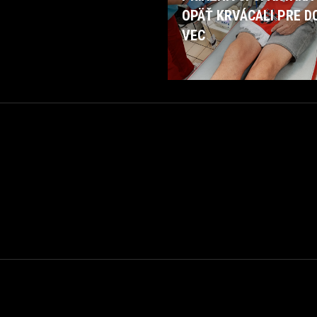
OPÄŤ KRVÁCALI PRE D
VEC