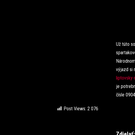
Už túto so
spartakov
Národnom 
výjazd si
liptovsky
je potreb
čísle 090
Post Views:
2 076
Zdielať: