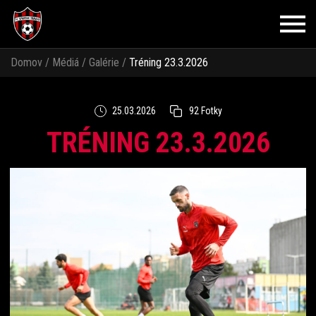
Domov
/
Médiá
/
Galérie
/
Tréning 23.3.2026
25.03.2026
92 Fotky
TRÉNING 23.3.2026