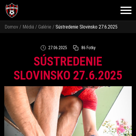
Domov
/
Médiá
/
Galérie
/
Sústredenie Slovinsko 27.6.2025
27.06.2025
86 Fotky
SÚSTREDENIE
SLOVINSKO 27.6.2025