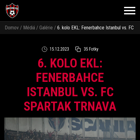
Domov
/
Médiá
/
Galérie
/
6. kolo EKL: Fenerbahce Istanbul vs. FC
Spartak Trnava
15.12.2023
35 Fotky
6. KOLO EKL:
FENERBAHCE
ISTANBUL VS. FC
SPARTAK TRNAVA