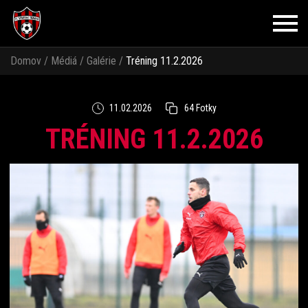
Domov
/
Médiá
/
Galérie
/
Tréning 11.2.2026
11.02.2026
64 Fotky
TRÉNING 11.2.2026