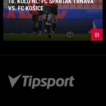
18. KOLO NL: FC SPARTAK TRNAVA
VS. FC KOŠICE