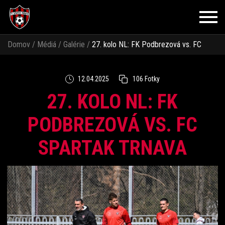
Domov
/
Médiá
/
Galérie
/
27. kolo NL: FK Podbrezová vs. FC
Spartak Trnava
12.04.2025
106 Fotky
27. KOLO NL: FK
PODBREZOVÁ VS. FC
SPARTAK TRNAVA