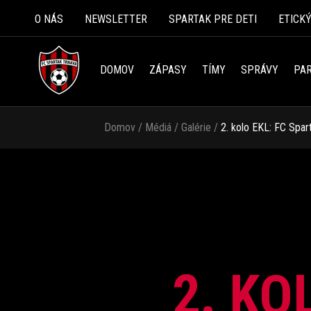
O NÁS
NEWSLETTER
SPARTAK PRE DETI
ETICK
DOMOV
ZÁPASY
TÍMY
SPRÁVY
PAR
Domov
/
Médiá
/
Galérie
/
2. kolo EKL: FC Spar
2. KO