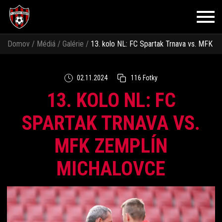
Domov
/
Médiá
/
Galérie
/
13. kolo NL: FC Spartak Trnava vs. MFK
Zemplín Michalovce
02.11.2024
116 Fotky
13. KOLO NL: FC
SPARTAK TRNAVA VS.
MFK ZEMPLÍN
MICHALOVCE