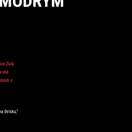
O-MODRÝM
 na Zulu
ew má
losti s
 ihrisku,“