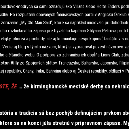
i bordovo-modrých sa sami označujú ako Villans alebo Holte Enders podľa
sídlia. Po rozpustení obávaných fanúšikovských partií v Anglicku fanklub
združenie „My Old Man Said“, ktoré sa napríklad iniciovalo pri dohodnutí
neho rozlúčkového zápasu pre bývalého kapitána Stilyana Petrova proti C
 vlajky, choreá a pochody, ale aj komunikuje nespokojnosť fanúšikov s c
. Vedie aj blog s týmto názvom, ktorý si vypracoval povesť názorovo ve
ho a čítaného webu. O podporu zo zahraničia ich dopĺňa Lions Club, zdru
ston Villy
zo Spojených štátov, Francúzska, Bulharska, Japonska, Filipín
ej republiky, Ghany, Iraku, Bahrainu alebo aj Českej republiky, sídliaci v P
STE, ŽE
…
že birminghamské mestské derby sa nehralo
stória a tradícia sú bez pochýb definujúcim prvkom o
 ktoré sa na konci júla stretnú v prípravnom zápase. 