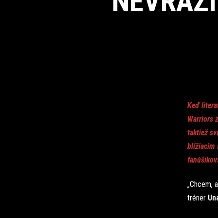
NEVRAŽI
Keď liter
Warriors 
taktiež sv
blížiacim
fanúšikov
„Chcem, ab
tréner
Un