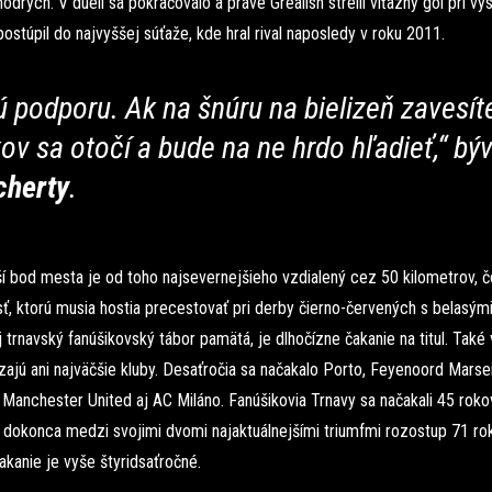
odrých. V dueli sa pokračovalo a práve Grealish strelil víťazný gól pri výs
ostúpil do najvyššej súťaže, kde hral rival naposledy v roku 2011.
ú podporu. Ak na šnúru na bielizeň zavesí
ikov sa otočí a bude na ne hrdo hľadieť,“ bý
herty
.
í bod mesta je od toho najsevernejšieho vzdialený cez 50 kilometrov, č
ť, ktorú musia hostia precestovať pri derby čierno-červených s belasými
j trnavský fanúšikovský tábor pamätá, je dlhočízne čakanie na titul. Také 
jú ani najväčšie kluby. Desaťročia sa načakalo Porto, Feyenoord Marseil
 Manchester United aj AC Miláno. Fanúšikovia Trnavy sa načakali 45 roko
dokonca medzi svojimi dvomi najaktuálnejšími triumfmi rozostup 71 rok
akanie je vyše štyridsaťročné.