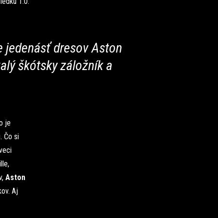
ledku 1:0.
te jedenásť dresov Aston
valý škótsky záložník a
o je
. Čo si
veci
le,
v,
Aston
ov. Aj