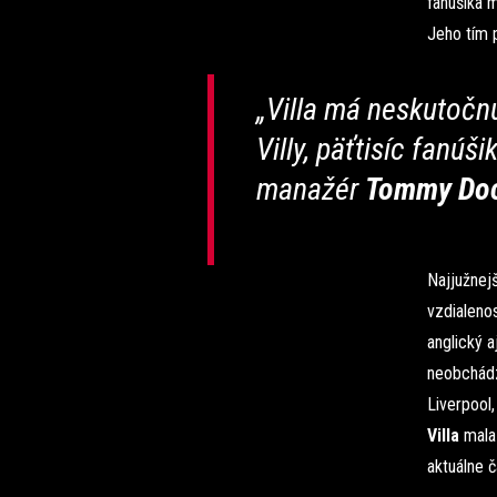
fanúšika m
Jeho tím p
„Villa má neskutočn
Villy, päťtisíc fanúš
manažér
Tommy Doc
Najjužnejš
vzdialenos
anglický a
neobchádza
Liverpool,
Villa
mala 
aktuálne č