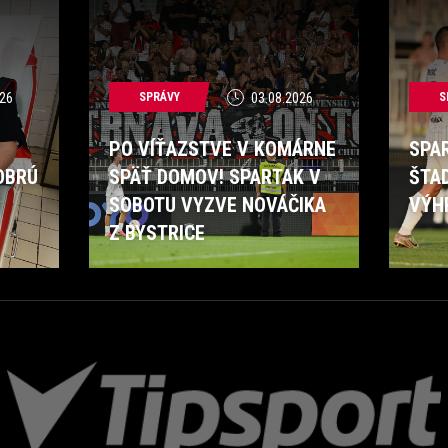
26
SPRÁVY
03.08.2026
S
PO VÍŤAZSTVE V KOMÁRNE
SPA
OBRÚ
SPÄŤ DOMOV! SPARTAK V
ŠTA
SOBOTU VYZVE NOVÁČIKA
VÝH
Z BYSTRICE