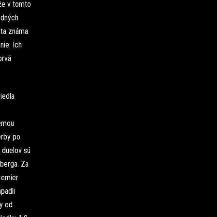
že v tomto
odných
ita známa
ie. Ich
prvá
iedla
témou
erby po
 duelov sú
lberga. Za
remier
padli
vy od