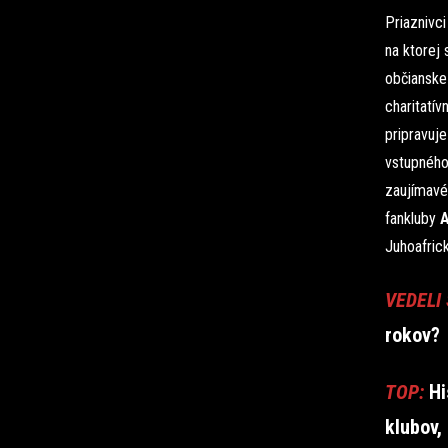
Priaznivc
na ktorej 
občianske 
charitatív
pripravuje
vstupného
zaujímavé
fankluby
A
Juhoafrick
VEDELI 
rokov?
TOP:
Hi
klubov,