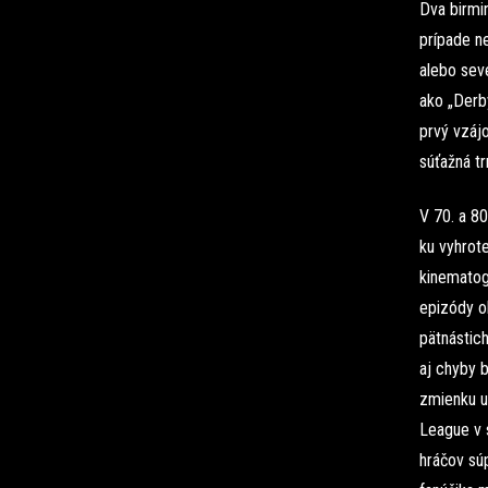
Dva birmi
prípade n
alebo sev
ako „Derb
prvý vzájo
súťažná tr
V 70. a 8
ku vyhrote
kinematog
epizódy o
pätnástic
aj chyby 
zmienku ur
League v 
hráčov súp