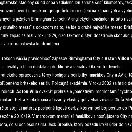
nghamské štadióny sú od seba vzdialené len zhruba šesť kilometrov, tak
emožno hovoriť o nejakom geografickom rozlíšení na západných a vých
erných a južných Birminghamčanoch. V anglických končinách je táto rival
y druhého mesta“ s odkazom na to, že ide o druhé najväčšie mesto Britán
mný zápas sa hral v roku 1879, čiže takmer o štyri desaťročia skôr ako 
navsko-bratislavská konfrontácia.
0. rokoch väčšia pravidelnosť zápasov Birminghamu City s
Aston Villou
v
niu rivality a tá sa dostala aj do filmov a seriálov. Okrem tradičného
rafického spracovania témy hooligans boli bitky fanúšikov City a AV aj 
bľúbeného britského seriálu Policajná akadémia. V roku 2002 sa hralo d
h rokoch.
Aston Villa
dvakrát prehrala a „pamätnými momentami“ týchto
brankára Petra Enckelmana a bizarný vlastný gól z vhadzovania Olofa Me
čite stojí aj nateraz posledné ligové derby, ktorým bol boj postup do P
sezóne 2018/19. V marcovom meraní síl fanúšikovia hosťujúceho City na
era, čo si odniesol najmä Jack Grealish, ktorý odzadu utŕžil úder do hla