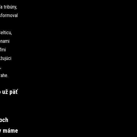
 tribúny,
 sformoval
elticu,
enami
ľmi
žujúci
,
rahe.
 už päť
boch
My máme