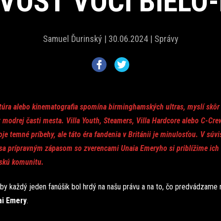
VOSŤ VOČI BIEL
Samuel Ďurinský |
30.06.2024 |
Správy
atúra alebo kinematografia spomína birminghamských ultras, myslí skôr
z modrej časti mesta. Villa Youth, Steamers, Villa Hardcore alebo C-Cr
oje temné príbehy, ale táto éra fandenia v Británii je minulosťou. V súvis
 sa prípravným zápasom so zverencami Unaia Emeryho si priblížime ich
skú komunitu.
y každý jeden fanúšik bol hrdý na našu právu a na to, čo predvádzame na
ai Emery
.